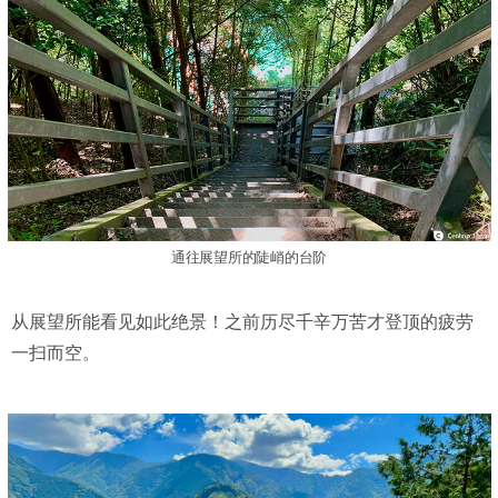
通往展望所的陡峭的台阶
从展望所能看见如此绝景！之前历尽千辛万苦才登顶的疲劳
一扫而空。