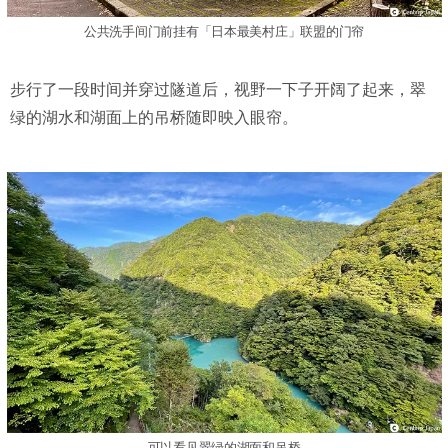
公共洗手间门前挂有「日本最美村庄」联盟的门帘
步行了一段时间并穿过隧道后，视野一下子开阔了起来，翠
绿的湖水和湖面上的吊桥随即映入眼帘。
可以看见翠绿的湖面和吊桥