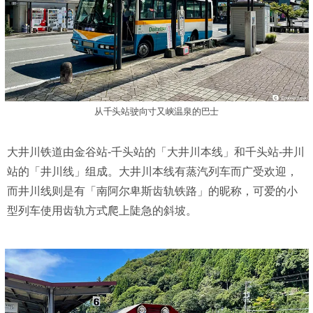
从千头站驶向寸又峡温泉的巴士
大井川铁道由金谷站-千头站的「大井川本线」和千头站-井川
站的「井川线」组成。大井川本线有蒸汽列车而广受欢迎，
而井川线则是有「南阿尔卑斯齿轨铁路」的昵称，可爱的小
型列车使用齿轨方式爬上陡急的斜坡。