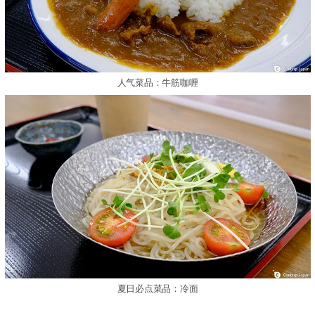
人气菜品：牛筋咖喱
夏日必点菜品：冷面