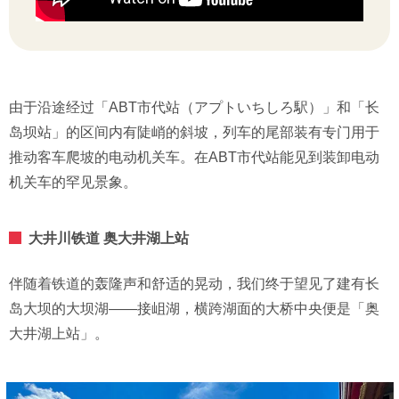
由于沿途经过「ABT市代站（アプトいちしろ駅）」和「长
岛坝站」的区间内有陡峭的斜坡，列车的尾部装有专门用于
推动客车爬坡的电动机关车。在ABT市代站能见到装卸电动
机关车的罕见景象。
大井川铁道 奥大井湖上站
伴随着铁道的轰隆声和舒适的晃动，我们终于望见了建有长
岛大坝的大坝湖——接岨湖，横跨湖面的大桥中央便是「奥
大井湖上站」。