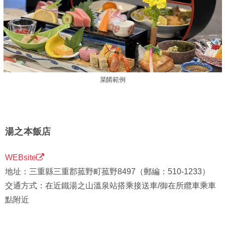
菜餚範例
湯之本飯店
WEBsite
地址：三重縣三重郡菰野町菰野8497（郵編：510-1233）
交通方式：在近鐵湯之山溫泉站搭乘接送車/御在所纜車乘車
點附近