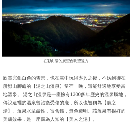
在彩向陽的展望台眺望遠方
欣賞完銀白色的雪景，也在雪中玩得盡興之後，不妨到御在
所嶽山腳處的【湯之山溫泉】留宿一晚，還能舒適地享受當
地溫泉。 湯之山溫泉是一座擁有1300多年歷史的溫泉勝地，
傳說這裡的溫泉曾治癒受傷的鹿，所以也被稱為【鹿之
湯】。溫泉水呈鹼性，富含鐳，無色透明。該溫泉有很好的
美膚效果，是一座廣為人知的【美人之湯】。