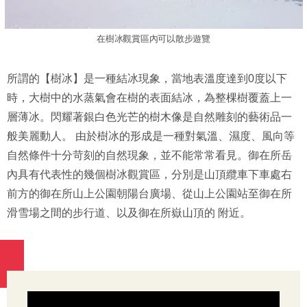
在樹冰觀賞區內可以散步遊覽
所謂的【樹冰】是一種結冰現象，當地表溫度達到0度以下
時，大樹中的水蒸氣會在樹的表面結冰，為整棵樹覆蓋上一
層薄冰。閃耀著銀白色光芒的樹木像是自然雕刻的藝術品一
般美麗動人。 由於樹冰的形成是一種對氣溫、濕度、風向等
自然條件十分苛刻的自然現象，並不能常常看見。御在所岳
內具有代表性的幾個樹冰觀賞區，分別是山頂纜車下車處右
前方的御在所山上公園朝陽台廣場、從山上公園站至御在所
滑雪場之間的步行道、以及御在所嶽山頂的 附近。