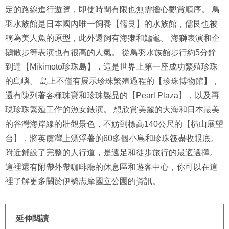
定的路線進行遊覽，即使時間有限也無需擔心觀賞順序。 鳥
羽水族館是日本國內唯一飼養【儒艮】的水族館，儒艮也被
稱為美人魚的原型，此外還飼有海獺和鱷龜。 海獅表演和企
鵝散步等表演也有很高的人氣。 從鳥羽水族館步行約5分鐘
到達【Mikimoto珍珠島】，這是世界上第一座成功繁殖珍珠
的島嶼。 島上不僅有展示珍珠繁殖過程的【珍珠博物館】，
還有陳列著各種珠寶和珍珠製品的【Pearl Plaza】，以及再
現珍珠繁殖工作的漁女錶演。 想欣賞美麗的大海和日本最美
的谷灣海岸線的壯觀景色，不妨到標高140公尺的【橫山展望
台】，將英虞灣上漂浮著的60多個小島和珍珠筏盡收眼底。
附近鋪設了完整的人行道，是遠足和徒步旅行的最適選擇。
這裡還有附帶外帶咖啡廳的休息區和遊客中心，你可以在這
裡了解更多關於伊勢志摩國立公園的資訊。
延伸閱讀