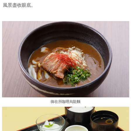
風景盡收眼底。
御在所咖哩烏龍麵