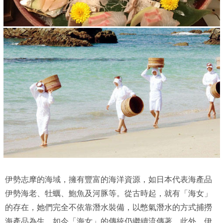
伊勢志摩的海域，擁有豐富的海洋資源，如日本代表海產品
伊勢海老、牡蠣、鮑魚及河豚等。從古時起，就有「海女」
的存在，她們完全不依靠潛水裝備，以憋氣潛水的方式捕撈
海產品為生，如今「海女」的傳統仍繼續流傳著。此外，伊