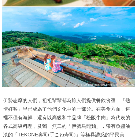
伊勢志摩的人們，祖祖輩輩都為旅人們提供餐飲食宿，「熱
情好客」早已成為了他們文化中的一部分。在美食方面，這
裡不僅有海鮮，還有以高級和牛品牌「松阪牛肉」為代表的
各式高級料理，及獨一無二的「伊勢烏龍麵」，帶有魚醬油
漬的「TEKONE壽司(手こね寿司)」等極具誘惑的平民美