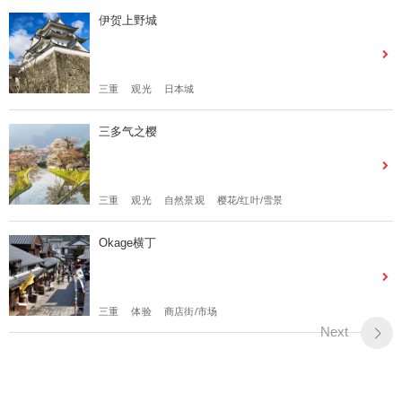
伊贺上野城
三重
观光
日本城
三多气之樱
三重
观光
自然景观
樱花/红叶/雪景
Okage横丁
三重
体验
商店街/市场
Next