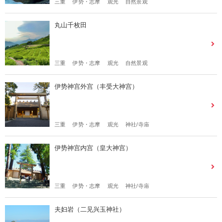
三重
伊势・志摩
观光
自然景观
丸山千枚田
三重
伊势・志摩
观光
自然景观
伊势神宫外宫（丰受大神宫）
三重
伊势・志摩
观光
神社/寺庙
伊势神宫内宫（皇大神宫）
三重
伊势・志摩
观光
神社/寺庙
夫妇岩（二见兴玉神社）