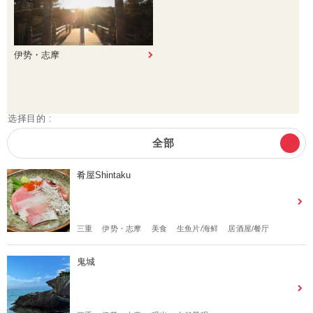
伊势・志摩
选择目的 :
全部
肴屋Shintaku
三重
伊势・志摩
美食
生鱼片/海鲜
居酒屋/餐厅
鬼城