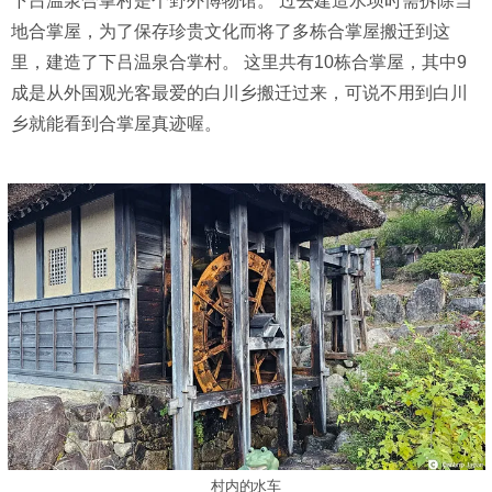
下吕温泉合掌村是个野外博物馆。 过去建造水坝时需拆除当
地合掌屋，为了保存珍贵文化而将了多栋合掌屋搬迁到这
里，建造了下吕温泉合掌村。 这里共有10栋合掌屋，其中9
成是从外国观光客最爱的白川乡搬迁过来，可说不用到白川
乡就能看到合掌屋真迹喔。
村内的水车