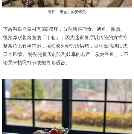
餐厅「市仓」的炭烤鱼
下吕温泉合掌村有3家餐厅，分别贩售面食、烤鱼、甜点。
很推荐贩售烤鱼的「市仓」，因为这家餐厅以传统的方式将
整条鱼以竹棒串起，插在炭火炉旁边烘烤，呈现出满满旧式
日本风情。 特别是夏天能吃到岐阜的名产「炭烤香鱼」，不
论买来拍照打卡或饱胃都适合。