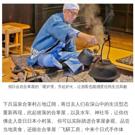
假日会在合掌屋的「暖炉里」升起炉火，让游客也能感受住民生活风貌
下吕温泉合掌村占地辽阔，将过去人们在深山中的生活型态
重新再现，此起彼落的合掌屋，以及水车、神社等，让你仿
佛走入昔日日本小村落。 你可以实际踏进合掌屋参观、品尝
当地美食，还能在合掌屋「飞驒工房」中来个日式手作体