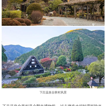
下吕温泉合掌村风景