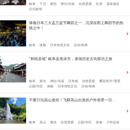
岐阜
下吕
观光
神社/寺庙
自然景观
住宿
温泉酒店
日式旅馆
体验日本三大盂兰盆节舞蹈之一，沉浸在郡上舞蹈节的热
情之中！
岐阜
体验
日本传统文化
活动/祭典
"和纸圣地" 岐阜县美浓市，来场历史古街探访之旅
岐阜
观光
神社/寺庙
日本城
自然景观
樱花/红叶/雪景
公园/市区
体验
日本传统文化
活动/祭典
不要只玩高山老街！飞驒高山出发的户外美景一日...
岐阜
高山
观光
自然景观
公园/市区
体验
户外运动