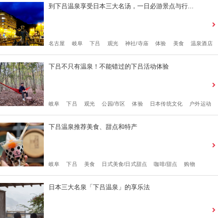
到下吕温泉享受日本三大名汤，一日必游景点与行...
名古屋
岐阜
下吕
观光
神社/寺庙
体验
美食
温泉酒店
下吕不只有温泉！不能错过的下吕活动体验
岐阜
下吕
观光
公园/市区
体验
日本传统文化
户外运动
下吕温泉推荐美食、甜点和特产
岐阜
下吕
美食
日式美食/日式甜点
咖啡/甜点
购物
日本三大名泉「下吕温泉」的享乐法