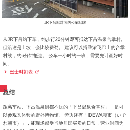
JR下吕站对面的公车站牌
从JR下吕站下车，约步行20分钟即可抵达下吕温泉合掌村。
但沿途是上坡，会比较费劲。 建议可以搭乘浓飞巴士的合掌
村线，约6分钟抵达。 公车一小时约一班，需要先计画好时
间。
巴士时刻表
总结
距离车站、下吕温泉街都不远的「下吕温泉合掌村」，是可
以参观又体验的野外博物馆。 旁边还有「IDEWA朝市（いで
わ朝市）」，能现场感受当地居民买卖的日常，营业时间为