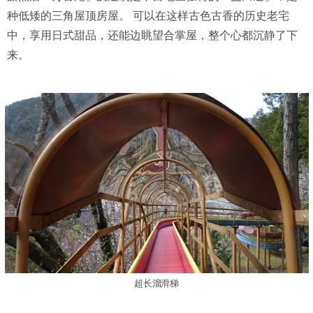
种低矮的三角屋顶房屋。 可以在这样古色古香的历史老宅
中，享用日式甜品，还能边眺望合掌屋，整个心都沉静了下
来。
超长溜滑梯