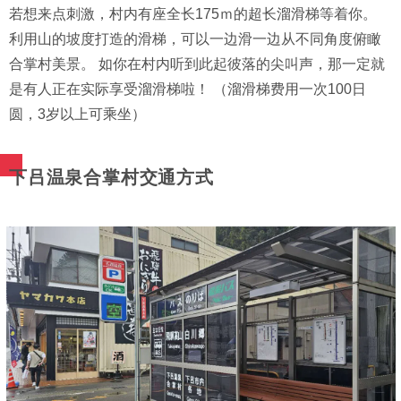
若想来点刺激，村内有座全长175ｍ的超长溜滑梯等着你。
利用山的坡度打造的滑梯，可以一边滑一边从不同角度俯瞰
合掌村美景。 如你在村内听到此起彼落的尖叫声，那一定就
是有人正在实际享受溜滑梯啦！ （溜滑梯费用一次100日
圆，3岁以上可乘坐）
下吕温泉合掌村交通方式