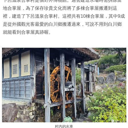
下呂温泉合掌村是個野外博物館。過去建造水壩時需拆除當
地合掌屋，為了保存珍貴文化而將了多棟合掌屋搬遷到這
裡，建造了下呂溫泉合掌村。這裡共有10棟合掌屋，其中9成
是從外國觀光客最愛的白川鄉搬遷過來，可說不用到白川鄉
就能看到合掌屋真跡喔。
村內的水車