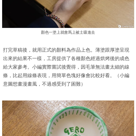
顏色一塗上就會馬上被土吸進去
打完草稿後，就用正式的顏料為作品上色。薄塗跟厚塗呈現
出來的結果不一樣，工房提供了各種顏色經過烘烤後的成色
給大家參考。小編實際嘗試後覺得，因毛筆無法畫太細的線
條，比起用線條表現，用簡單色塊好像會比較好看。（小編
意圖想畫漫畫風，不過感受到了困難）