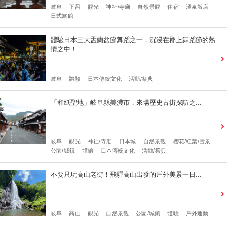
岐阜
下呂
觀光
神社/寺廟
自然景觀
住宿
溫泉飯店
日式旅館
體驗日本三大盂蘭盆節舞蹈之一，沉浸在郡上舞蹈節的熱
情之中！
岐阜
體驗
日本傳統文化
活動/祭典
「和紙聖地」岐阜縣美濃市，來場歷史古街探訪之...
岐阜
觀光
神社/寺廟
日本城
自然景觀
櫻花/紅葉/雪景
公園/城鎮
體驗
日本傳統文化
活動/祭典
不要只玩高山老街！飛驒高山出發的戶外美景一日...
岐阜
高山
觀光
自然景觀
公園/城鎮
體驗
戶外運動