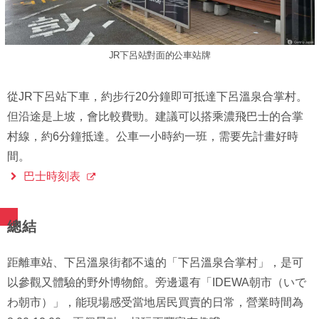
JR下呂站對面的公車站牌
從JR下呂站下車，約步行20分鐘即可抵達下呂溫泉合掌村。
但沿途是上坡，會比較費勁。建議可以搭乘濃飛巴士的合掌
村線，約6分鐘抵達。公車一小時約一班，需要先計畫好時
間。
巴士時刻表
總結
距離車站、下呂溫泉街都不遠的「下呂溫泉合掌村」，是可
以參觀又體驗的野外博物館。旁邊還有「IDEWA朝市（いで
わ朝市）」，能現場感受當地居民買賣的日常，營業時間為