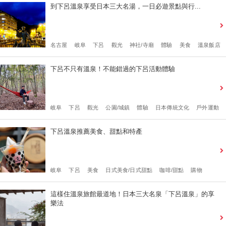
到下呂溫泉享受日本三大名湯，一日必遊景點與行...
名古屋
岐阜
下呂
觀光
神社/寺廟
體驗
美食
溫泉飯店
下呂不只有溫泉！不能錯過的下呂活動體驗
岐阜
下呂
觀光
公園/城鎮
體驗
日本傳統文化
戶外運動
下呂溫泉推薦美食、甜點和特產
岐阜
下呂
美食
日式美食/日式甜點
咖啡/甜點
購物
這樣住溫泉旅館最道地！日本三大名泉「下呂溫泉」的享
樂法