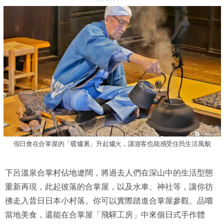
假日會在合掌屋的「暖爐裏」升起爐火，讓遊客也能感受住民生活風貌
下呂溫泉合掌村佔地遼闊，將過去人們在深山中的生活型態
重新再現，此起彼落的合掌屋，以及水車、神社等，讓你彷
彿走入昔日日本小村落。你可以實際踏進合掌屋參觀、品嚐
當地美食，還能在合掌屋「飛驒工房」中來個日式手作體