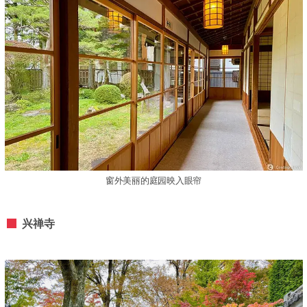
窗外美丽的庭园映入眼帘
兴禅寺