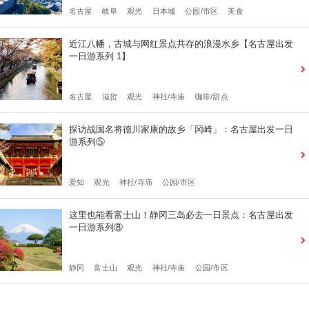
名古屋
岐阜
观光
日本城
公园/市区
美食
近江八幡，古城与网红景点共存的浪漫水乡【名古屋出发
一日游系列 1】
名古屋
滋贺
观光
神社/寺庙
咖啡/甜点
探访战国名将德川家康的故乡「冈崎」：名古屋出发一日
游系列⑤
爱知
观光
神社/寺庙
公园/市区
这里也能看富士山！静冈三岛必去一日景点：名古屋出发
一日游系列⑧
静冈
富士山
观光
神社/寺庙
公园/市区