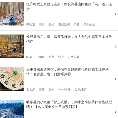
江户时代上京就走这条！到长野县山间秘径「与川道」漫
步
中山道
长野
观光
自然景观
体验
户外运动
长野县御岳古道：追寻修行者，在大自然中感受日本神圣
信仰
岐阜
中山道
长野
观光
自然景观
三重县东海道关宿，来保存最好的古代驿站感受江户风
情：名古屋出发一日游系列⑥
名古屋
三重
观光
神社/寺庙
公园/市区
岐阜县的小京都「郡上八幡」，到水之小镇手作食品模型
吧！ 【名古屋出发一日游系列③】