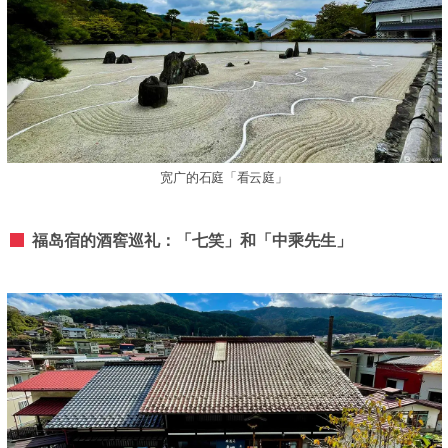
宽广的石庭「看云庭」
福岛宿的酒窖巡礼：「七笑」和「中乘先生」