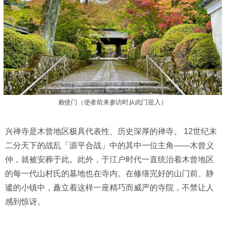
敕使门（使者前来参访时从此门迎入）
兴禅寺是木曾地区极具代表性、历史深厚的禅寺。 12世纪末
二分天下的战乱「源平合战」中的其中一位主角——木曾义
仲，就被安葬于此。此外，于江户时代一直统治着木曾地区
的每一代山村氏的墓地也在寺内。在修缮完好的山门前、静
谧的小镇中，矗立着这样一座精巧而威严的寺院，不禁让人
感到惊讶。