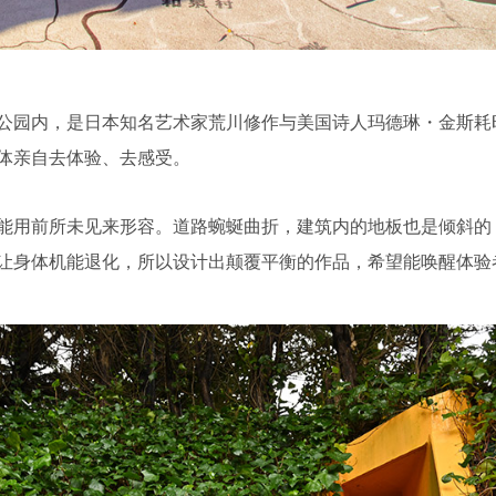
公园内，是日本知名艺术家荒川修作与美国诗人玛德琳・金斯耗
体亲自去体验、去感受。
能用前所未见来形容。道路蜿蜒曲折，建筑内的地板也是倾斜的
让身体机能退化，所以设计出颠覆平衡的作品，希望能唤醒体验