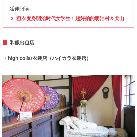
延伸阅读
租衣变身明治时代女学生！超好拍的明治村＆犬山
和服出租店
・high collar衣装店（ハイカラ衣装馆）