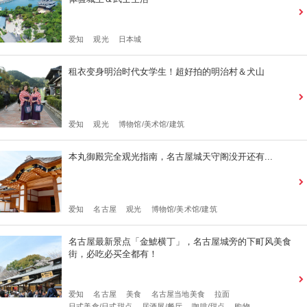
爱知
观光
日本城
租衣变身明治时代女学生！超好拍的明治村＆犬山
爱知
观光
博物馆/美术馆/建筑
本丸御殿完全观光指南，名古屋城天守阁没开还有...
爱知
名古屋
观光
博物馆/美术馆/建筑
名古屋最新景点「金鯱横丁」，名古屋城旁的下町风美食
街，必吃必买全都有！
爱知
名古屋
美食
名古屋当地美食
拉面
日式美食/日式甜点
居酒屋/餐厅
咖啡/甜点
购物