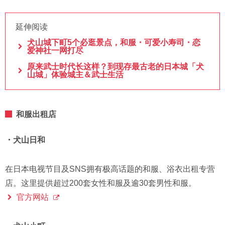
延伸阅读
犬山城下町5个必逛景点，和服・可爱小寿司・恋
爱神社一网打尽
原来武士时代长这样？到现存最古老的日本城「犬
山城」体验城主＆武士生活
和服出租店
・犬山日和
在日本电视节目及SNS拥有极高话题的和服、浴衣出租专营
店。这里提供超过200套女性和服及逾30套男性和服。
官方网站