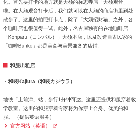
化。首先要打卡的地方就是大须的标志寺庙「大须观音」
啦。在大须观音打卡后，我们就可以在大须的商店街里到处
散步了。这里的拍照打卡点，除了「大须招财猫」之外，各
个咖啡店也很值得一试。此外，名古屋独有的在地咖啡店
「Konparu（コンパル）」大须本店，以及改造自古民家的
「咖啡Buriko」都是美食与美景兼备的店铺。
和服出租店
・和装Kajiura（和装カジウラ）
地铁「上前津」站，步行1分钟可达。这里还提供和服穿着教
学教室。这里的和服穿着专家将为你穿上合身、优美的和
服。 （提供英语服务）
官方网站（英语）