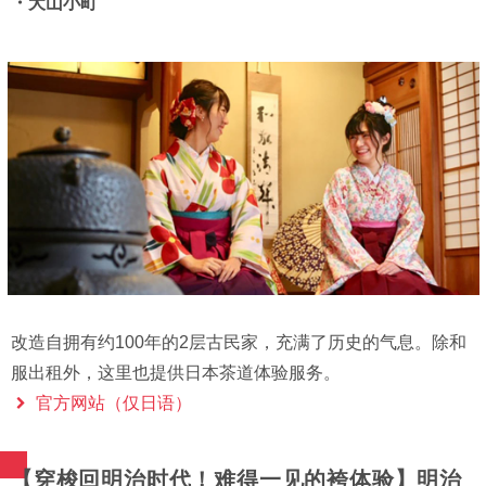
・犬山小町
改造自拥有约100年的2层古民家，充满了历史的气息。除和
服出租外，这里也提供日本茶道体验服务。
官方网站（仅日语）
【穿梭回明治时代！难得一见的袴体验】明治