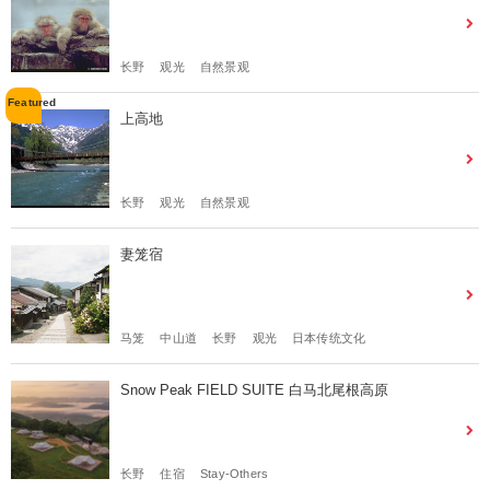
长野
观光
自然景观
上高地
长野
观光
自然景观
妻笼宿
马笼
中山道
长野
观光
日本传统文化
Snow Peak FIELD SUITE 白马北尾根高原
长野
住宿
Stay-Others