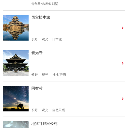
青年旅馆/度假别墅
国宝松本城
长野
观光
日本城
善光寺
长野
观光
神社/寺庙
阿智村
长野
观光
自然景观
地狱谷野猴公苑