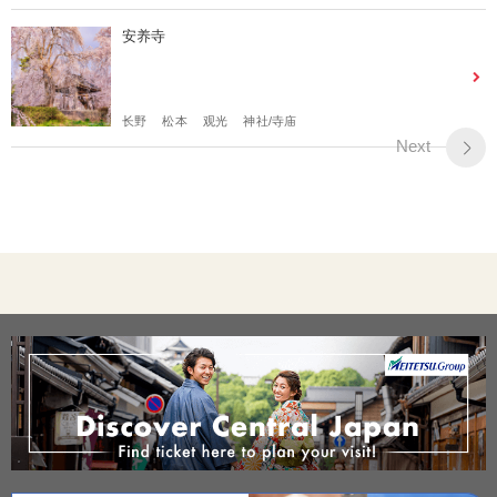
安养寺
长野
松本
观光
神社/寺庙
Next