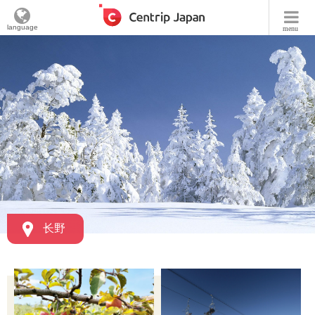
language
menu
长野