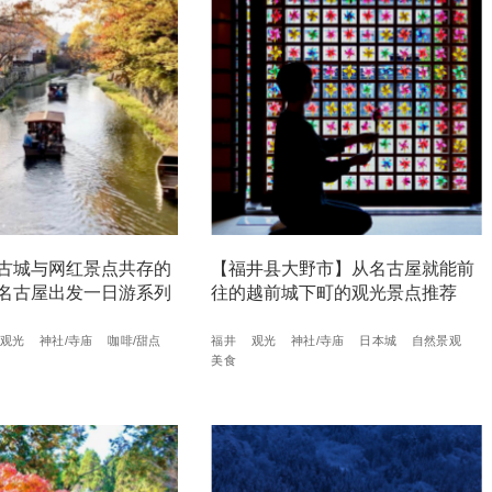
古城与网红景点共存的
【福井县大野市】从名古屋就能前
名古屋出发一日游系列
往的越前城下町的观光景点推荐
观光
神社/寺庙
咖啡/甜点
福井
观光
神社/寺庙
日本城
自然景观
美食