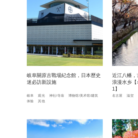
岐阜關原古戰場紀念館，日本歷史
近江八幡，
迷必訪新設施
浪漫水乡【
1】
岐阜
观光
神社/寺庙
博物馆/美术馆/建筑
名古屋
滋贺
体验
其他