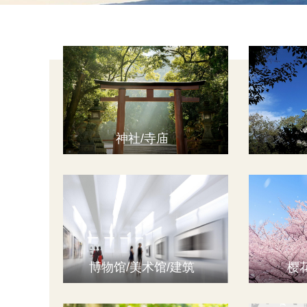
神社/寺庙
博物馆/美术馆/建筑
樱