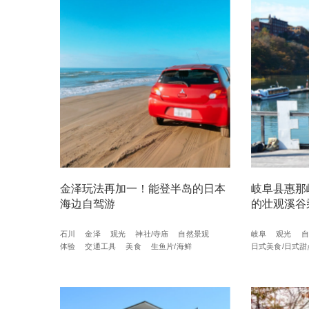
金泽玩法再加一！能登半岛的日本
岐阜县惠那
海边自驾游
的壮观溪谷
石川
金泽
观光
神社/寺庙
自然景观
岐阜
观光
自
体验
交通工具
美食
生鱼片/海鲜
日式美食/日式甜