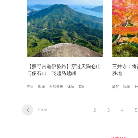
【熊野古道伊势路】穿过天狗仓山
三井寺：将
与便石山，飞越马越峠
胜地
三重
观光
自然景观
体验
其他
滋贺
观光
神
Prev
2
3
4
5