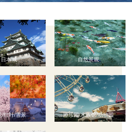
日本城
自然景观
花/红叶/雪景
游乐园/水族馆/动物园