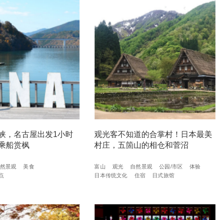
峡，名古屋出发1小时
观光客不知道的合掌村！日本最美
乘船赏枫
村庄，五箇山的相仓和菅沼
然景观
美食
富山
观光
自然景观
公园/市区
体验
点
日本传统文化
住宿
日式旅馆