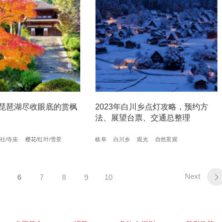
琵琶湖尽收眼底的赏枫
2023年白川乡点灯攻略，预约方
法、展望台票、交通总整理
社/寺庙
樱花/红叶/雪景
岐阜
白川乡
观光
自然景观
Next
6
7
8
9
10