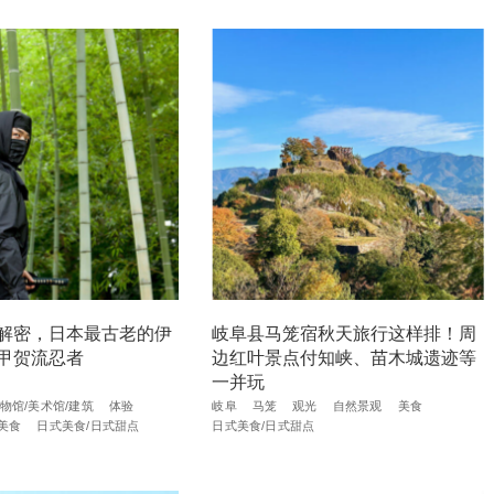
解密，日本最古老的伊
岐阜县马笼宿秋天旅行这样排！周
甲贺流忍者
边红叶景点付知峡、苗木城遗迹等
一并玩
物馆/美术馆/建筑
体验
岐阜
马笼
观光
自然景观
美食
美食
日式美食/日式甜点
日式美食/日式甜点