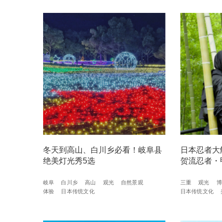
冬天到高山、白川乡必看！岐阜县
日本忍者大
绝美灯光秀5选
贺流忍者・
岐阜
白川乡
高山
观光
自然景观
三重
观光
博
体验
日本传统文化
日本传统文化