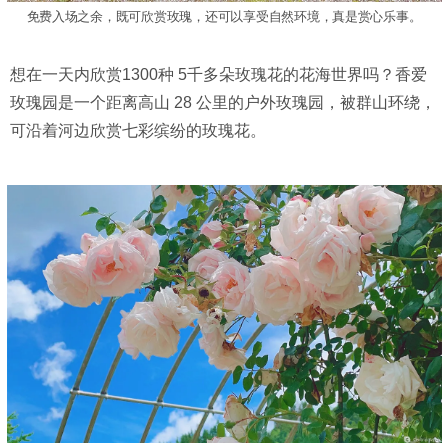
免费入场之余，既可欣赏玫瑰，还可以享受自然环境，真是赏心乐事。
想在一天内欣赏1300种 5千多朵玫瑰花的花海世界吗？香爱
玫瑰园是一个距离高山 28 公里的户外玫瑰园，被群山环绕，
可沿着河边欣赏七彩缤纷的玫瑰花。