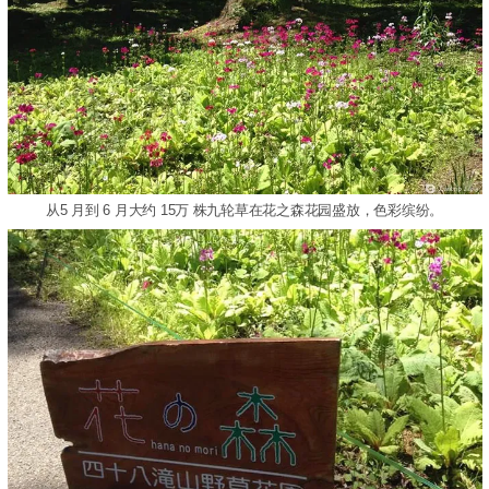
从5 月到 6 月大约 15万 株九轮草在花之森花园盛放，色彩缤纷。