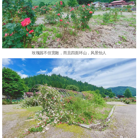
玫瑰园不但宽敞，而且四面环山，风景怡人