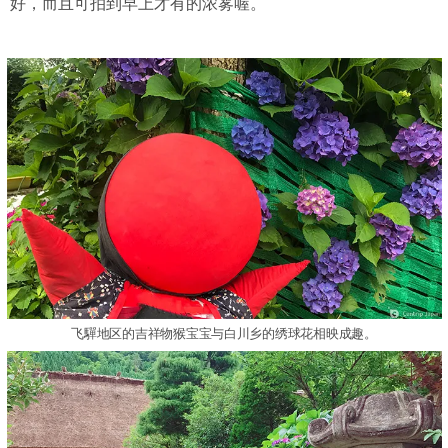
好，而且可拍到早上才有的浓雾喔。
飞驒地区的吉祥物猴宝宝与白川乡的绣球花相映成趣。