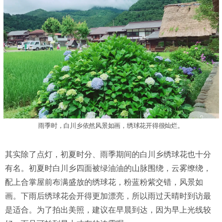
雨季时，白川乡依然风景如画，绣球花开得很灿烂。
其实除了点灯，初夏时分、雨季期间的白川乡绣球花也十分
有名。初夏时白川乡四面被绿油油的山脉围绕，云雾缭绕，
配上合掌屋前布满盛放的绣球花，粉蓝粉紫交错，风景如
画。下雨后绣球花会开得更加漂亮，所以雨过天晴时到访最
是适合。为了拍出美照，建议在早晨到达，因为早上光线较