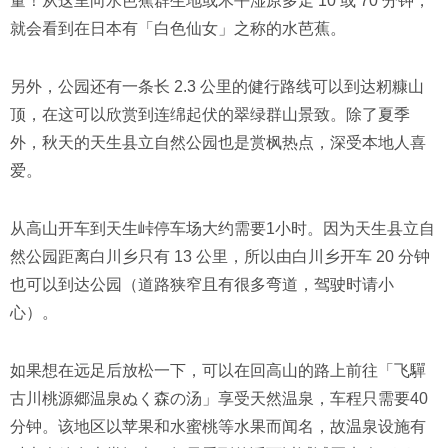
量！从这里向水芭蕉群生地或木平湿原多走 10 或 70 分钟，
就会看到在日本有「白色仙女」之称的水芭蕉。
另外，公园还有一条长 2.3 公里的健行路线可以到达籾糠山
顶，在这可以欣赏到连绵起伏的翠绿群山景致。除了夏季
外，秋天的天生县立自然公园也是赏枫热点，深受本地人喜
爱。
从高山开车到天生峠停车场大约需要1小时。因为天生县立自
然公园距离白川乡只有 13 公里，所以由白川乡开车 20 分钟
也可以到达公园（道路狭窄且有很多弯道，驾驶时请小
心）。
如果想在远足后放松一下，可以在回高山的路上前往「飞驒
古川桃源郷温泉ぬく森の汤」享受天然温泉，车程只需要40
分钟。该地区以苹果和水蜜桃等水果而闻名，故温泉设施有