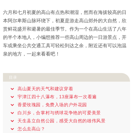
六月和七月初夏的高山有点热和潮湿，然而在海拔较高的日
本阿尔卑斯山脉环绕下，初夏是游走高山郊外的大自然，欣
赏鲜花盛开和避暑的最佳季节。作为一个在高山生活了八年
的半个本地人，小编想推荐一些高山周边的一日游景点，开
车或乘坐公共交通工具可轻松到达之余，附近还有可以泡温
泉的地方，一起来看看吧！
目录
高山夏天的天气和建议穿着
宇津江四十八瀑布，13座瀑布一次看遍
香爱玫瑰园，免费入场的户外花园
白川乡，合掌村与绣球花争艳的可爱美景
天生县立自然公园，感受大自然的雄伟风景
怎么去高山？