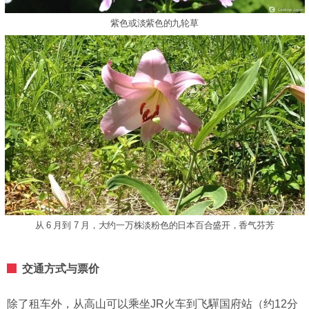
紫色或淡紫色的九轮草
从 6 月到 7 月，大约一万株淡粉色的日本百合盛开，香气芬芳
交通方式与票价
除了租车外，从高山可以乘坐JR火车到飞驒国府站（约12分