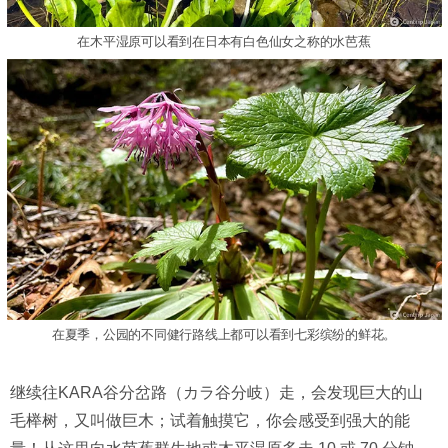
在木平湿原可以看到在日本有白色仙女之称的水芭蕉
在夏季，公园的不同健行路线上都可以看到七彩缤纷的鲜花。
继续往KARA谷分岔路（カラ谷分岐）走，会发现巨大的山
毛榉树，又叫做巨木；试着触摸它，你会感受到强大的能