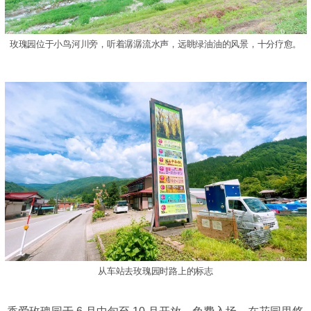
玫瑰园位于小鸟河川旁，听着潺潺流水声，远眺绿油油的风景，十分疗愈。
从车站去玫瑰园时路上的标志