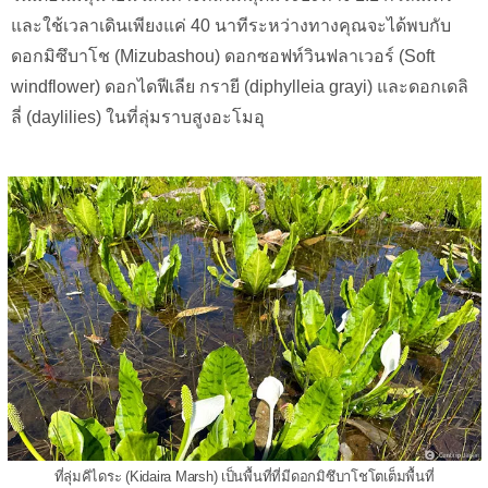
และใช้เวลาเดินเพียงแค่ 40 นาทีระหว่างทางคุณจะได้พบกับ
ดอกมิซึบาโช (Mizubashou) ดอกซอฟท์วินฟลาเวอร์ (Soft
windflower) ดอกไดฟีเลีย กรายี (diphylleia grayi) และดอกเดลิ
ลี่ (daylilies) ในที่ลุ่มราบสูงอะโมอุ
ที่ลุ่มคิไดระ (Kidaira Marsh) เป็นพื้นที่ที่มีดอกมิซึบาโชโตเต็มพื้นที่