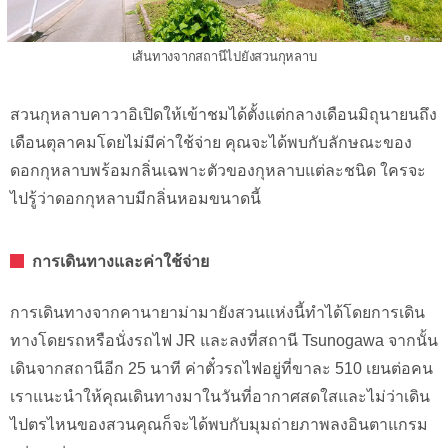
เส้นทางจากสถานีไปยังสวนกุหลาบ
สวนกุหลาบคาวาอิเปิดให้เข้าชมได้ตั้งแต่กลางเดือนมิถุนายนถึง
เดือนตุลาคมโดยไม่มีค่าใช้จ่าย คุณจะได้พบกับลักษณะของ
ดอกกุหลาบพร้อมกลิ่นเฉพาะตัวของกุหลาบแต่ละชนิด ใครจะ
ไปรู้ว่าดอกกุหลาบมีกลิ่นหอมขนาดนี้
การเดินทางและค่าใช้จ่าย
การเดินทางจากคานายาม่ามายังสวนแห่งนี้ทำได้โดยการเดิน
ทางโดยรถหรือนั่งรถไฟ JR และลงที่สถานี Tsunogawa จากนั้น
เดินจากสถานีอีก 25 นาที ค่าตั๋วรถไฟอยู่ที่ขาละ 510 เยนต่อคน
เราแนะนำให้คุณเดินทางมาในวันที่อากาศสดใสและไม่ว่าเดิน
ไปตรไหนของสวนคุณก็จะได้พบกับมุมถ่ายภาพลงอินตาแกรม