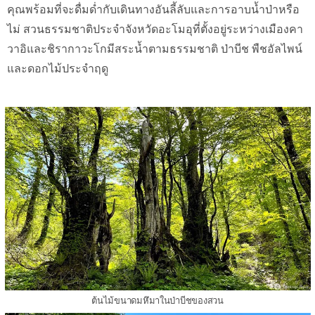
คุณพร้อมที่จะดื่มด่ำกับเดินทางอันลี้ลับและการอาบน้ำป่าหรือ
ไม่ สวนธรรมชาติประจำจังหวัดอะโมอุที่ตั้งอยู่ระหว่างเมืองคา
วาอิและชิรากาวะโกมีสระน้ำตามธรรมชาติ ป่าบีช พืชอัลไพน์
และดอกไม้ประจำฤดู
ต้นไม้ขนาดมหึมาในป่าบีชของสวน