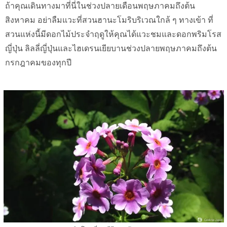
ถ้าคุณเดินทางมาที่นี่ในช่วงปลายเดือนพฤษภาคมถึงต้น
สิงหาคม อย่าลืมแวะที่สวนฮานะโมริบริเวณใกล้ ๆ ทางเข้า ที่
สวนแห่งนี้มีดอกไม้ประจำฤดูให้คุณได้แวะชมและดอกพริมโรส
ญี่ปุ่น ลิลลี่ญี่ปุ่นและไฮเดรนเยียบานช่วงปลายพฤษภาคมถึงต้น
กรกฎาคมของทุกปี