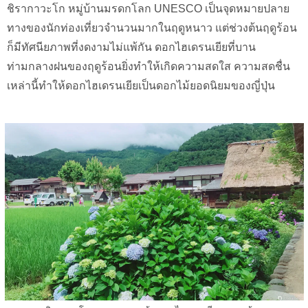
ชิรากาวะโก หมู่บ้านมรดกโลก UNESCO เป็นจุดหมายปลาย
ทางของนักท่องเที่ยวจำนวนมากในฤดูหนาว แต่ช่วงต้นฤดูร้อน
ก็มีทัศนียภาพที่งดงามไม่แพ้กัน ดอกไฮเดรนเยียที่บาน
ท่ามกลางฝนของฤดูร้อนยิ่งทำให้เกิดความสดใส ความสดชื่น
เหล่านี้ทำให้ดอกไฮเดรนเยียเป็นดอกไม้ยอดนิยมของญี่ปุ่น