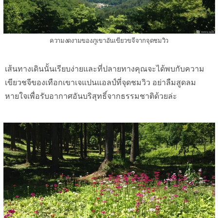
ความงดงามของภูเขาอันเขียวขจีจากจุดชมวิว
เส้นทางเดินนั้นเรียบง่ายและที่ปลายทางคุณจะได้พบกับความ
เขียวชจีของเทือกเขาเจแปนแอลป์ที่จุดชมวิว อย่าลืมสูดลม
หายใจเพื่อรับอากาศอันบริสุทธิ์จากธรรมชาติด้วยล่ะ