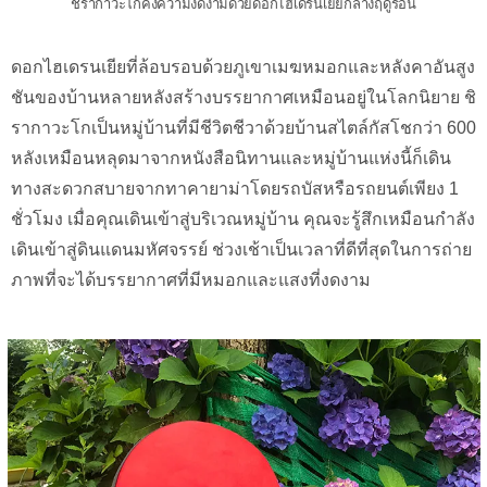
ชิรากาวะโกคงความงดงามด้วยดอกไฮเดรนเยียกลางฤดูร้อน
ดอกไฮเดรนเยียที่ล้อบรอบด้วยภูเขาเมฆหมอกและหลังคาอันสูง
ชันของบ้านหลายหลังสร้างบรรยากาศเหมือนอยู่ในโลกนิยาย ชิ
รากาวะโกเป็นหมู่บ้านที่มีชีวิตชีวาด้วยบ้านสไตล์กัสโชกว่า 600
หลังเหมือนหลุดมาจากหนังสือนิทานและหมู่บ้านแห่งนี้ก็เดิน
ทางสะดวกสบายจากทาคายาม่าโดยรถบัสหรือรถยนต์เพียง 1
ชั่วโมง เมื่อคุณเดินเข้าสู่บริเวณหมู่บ้าน คุณจะรู้สึกเหมือนกำลัง
เดินเข้าสู่ดินแดนมหัศจรรย์ ช่วงเช้าเป็นเวลาที่ดีที่สุดในการถ่าย
ภาพที่จะได้บรรยากาศที่มีหมอกและแสงที่งดงาม