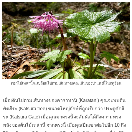
ดอกไม้เหล่านี้จะเปลี่ยนไปตามเส้นทางแต่ละเส้นของป่าแห่งนี้ในฤดูร้อน
เมื่อเดินไปตามเส้นทางของคาราทานิ (Karatani) คุณจะพบต้น
คัตสึระ (Katsura tree) ขนาดใหญ่ยักษ์ที่ถูกเรียกว่า ประตูคัตสึ
ระ (Katsura Gate) เมื่อคุณมาตรงนี้จะสัมผัสได้ถึงความทรง
พลังของต้นไม้เหล่านี้ จากตรงนี้ เมื่อคุณปีนเขาต่อไปอีก 10 ถึง