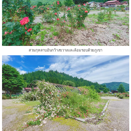
สวนกุหลาบอันกว้างขวางและล้อมรอบด้วยภูเขา