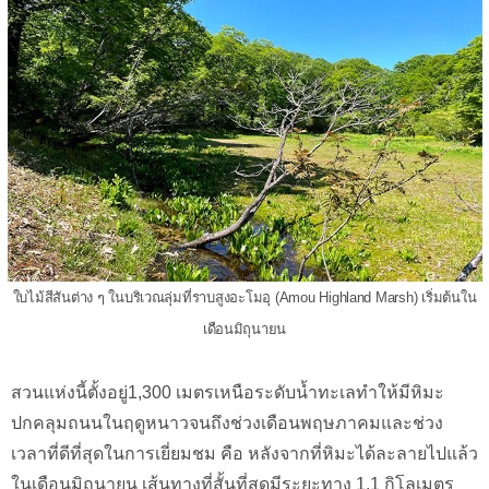
ใบไม้สีสันต่าง ๆ ในบริเวณลุ่มที่ราบสูงอะโมอุ (Amou Highland Marsh) เริ่มต้นใน
เดือนมิถุนายน
สวนแห่งนี้ตั้งอยู่1,300 เมตรเหนือระดับน้ำทะเลทำให้มีหิมะ
ปกคลุมถนนในฤดูหนาวจนถึงช่วงเดือนพฤษภาคมและช่วง
เวลาที่ดีที่สุดในการเยี่ยมชม คือ หลังจากที่หิมะได้ละลายไปแล้ว
ในเดือนมิถุนายน เส้นทางที่สั้นที่สุดมีระยะทาง 1.1 กิโลเมตร