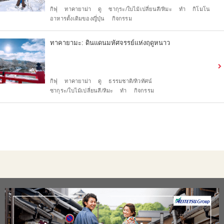
กิฟุ
ทาคายาม่า
ดู
ซากุระ/ใบไม้เปลี่ยนสี/หิมะ
ทำ
กิโมโน
อาหารดั้งเดิมของญี่ปุ่น
กิจกรรม
ทาคายามะ: ดินแดนมหัศจรรย์แห่งฤดูหนาว
กิฟุ
ทาคายาม่า
ดู
ธรรมชาติ/ทิวทัศน์
ซากุระ/ใบไม้เปลี่ยนสี/หิมะ
ทำ
กิจกรรม