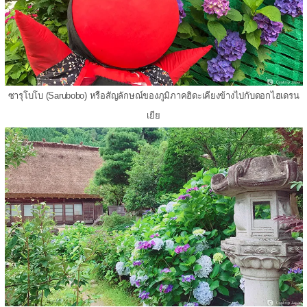
ซารุโบโบ (Sarubobo) หรือสัญลักษณ์ของภูมิภาคฮิดะเคียงข้างไปกับดอกไฮเดรน
เยีย