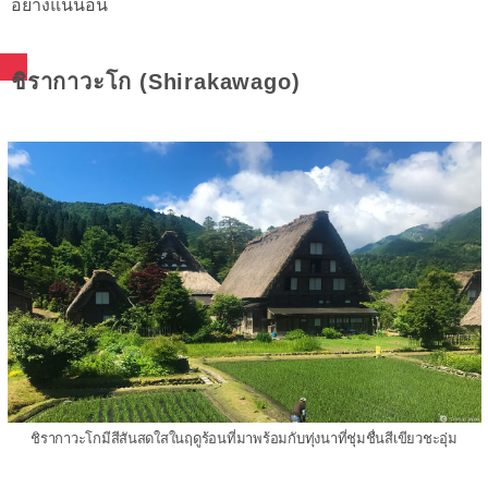
อย่างแน่นอน
ชิรากาวะโก (Shirakawago)
ชิรากาวะโกมีสีสันสดใสในฤดูร้อนที่มาพร้อมกับทุ่งนาที่ชุ่มชื่นสีเขียวชะอุ่ม