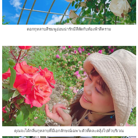
ดอกกุหลาบสีชมพูอ่อนน่ารักมีสีตัดกับท้องฟ้าสีคราม
คุณจะได้กลิ่นกุหลาบที่มีเอกลักษณ์เฉพาะตัวที่คละคลุ้งไปทั่วบริเวณ