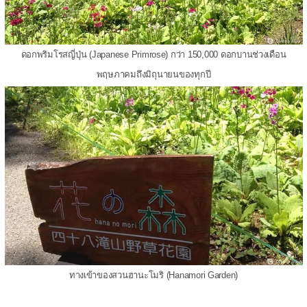
ดอกพริมโรสญี่ปุ่น (Japanese Primrose) กว่า 150,000 ดอกบานช่วงเดือน
พฤษภาคมถึงมิถุนายนของทุกปี
ทางเข้าของสวนฮานะโมริ (Hanamori Garden)