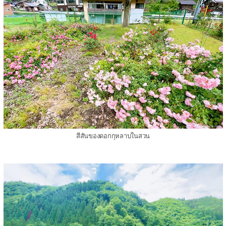
สีสันของดอกกุหลาบในสวน