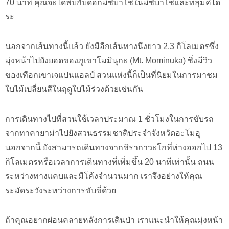
70 นาที คุณจะได้พบกับดอกมิซึบาโชในมิซึบาโชและที่ลุ่มคิได
ระ
นอกจากเส้นทางนี้แล้ว ยังมีอีกเส้นทางนึงยาว 2.3 กิโลเมตรซึ่ง
มุ่งหน้าไปยังยอดของภูเขาโมมินุกะ (Mt. Mominuka) ซึ่งมีวิว
ของเทือกเขาเจแปนแอลป์ สวนแห่งนี้ก็เป็นที่นิยมในการมาชม
ใบไม้เปลี่ยนสีในฤดูใบไม้ร่วงด้วยเช่นกัน
การเดินทางไปที่สวนใช้เวลาประมาณ 1 ชั่วโมงในการขับรถ
จากทาคายาม่าไปยังสวนธรรมชาติประจำจังหวัดอะโมอุ
นอกจากนี้ ยังสามารถเดินทางจากชิรากาวะโกที่ห่างออกไป 13
กิโลเมตรหรือเวลาการเดินทางที่เพิ่มขึ้น 20 นาทีเท่านั้น ถนน
ระหว่างทางแคบและมีโค้งจำนวนมาก เราจึงอย่างให้คุณ
ระมัดระวังระหว่างการขับขี่ด้วย
ถ้าคุณอยากผ่อนคลายหลังการเดินป่า เราแนะนำให้คุณมุ่งหน้า