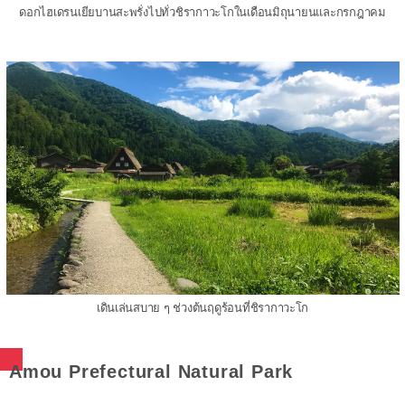
ดอกไฮเดรนเยียบานสะพรั่งไปทั่วชิรากาวะโกในเดือนมิถุนายนและกรกฎาคม
เดินเล่นสบาย ๆ ช่วงต้นฤดูร้อนที่ชิรากาวะโก
Amou Prefectural Natural Park