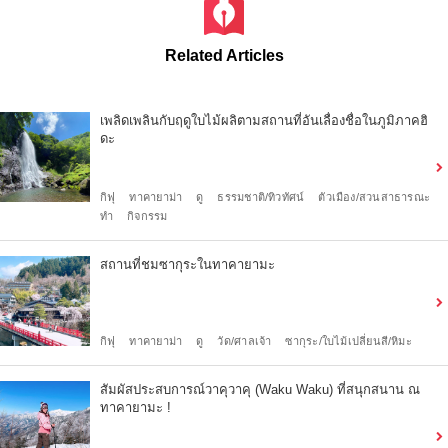
Related Articles
เพลิดเพลินกับฤดูใบไม้ผลิตามสถานที่อันเลื่องชื่อในภูมิภาคฮิ
ดะ
กิฟุ
ทาคายาม่า
ดู
ธรรมชาติ/ทิวทัศน์
ตัวเมือง/สวนสาธารณะ
ทำ
กิจกรรม
สถานที่ชมซากุระในทาคายามะ
กิฟุ
ทาคายาม่า
ดู
วัด/ศาลเจ้า
ซากุระ/ใบไม้เปลี่ยนสี/หิมะ
สัมผัสประสบการณ์วาคุวาคุ (Waku Waku) ที่สนุกสนาน ณ
ทาคายามะ !