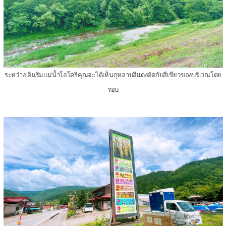
ระหว่างเดินริมแม่น้ำโอโดริคุณจะได้เห็นกุหลาบสีแดงตัดกับสีเขียวของบริเวณโดย
รอบ