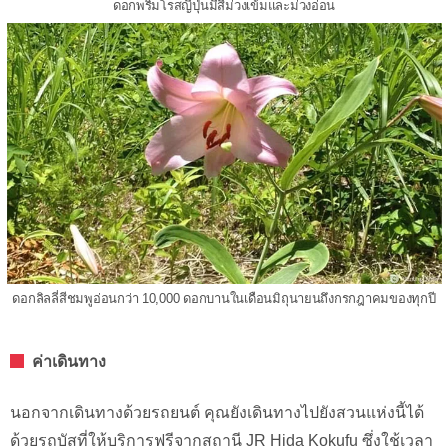
ดอกพริมโรสญี่ปุ่นมีสีม่วงเข้มและม่วงอ่อน
ดอกลิลลี่สีชมพูอ่อนกว่า 10,000 ดอกบานในเดือนมิถุนายนถึงกรกฎาคมของทุกปี
ค่าเดินทาง
นอกจากเดินทางด้วยรถยนต์ คุณยังเดินทางไปยังสวนแห่งนี้ได้
ด้วยรถบัสที่ให้บริการฟรีจากสถานี JR Hida Kokufu ซึ่งใช้เวลา