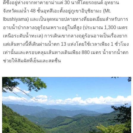
ดีซึ่งอยู่ห่างจากทาคายาม่าแค่ 30 นาทีโดยรถยนต์ อุทยาน
จังหวัดแม่น้ำ 48 ชั้นอุทสึเอะตั้งอยู่ภูเขาอิบุชิยามะ (Mt.
Ibushiyama) และเป็นจุดหมายปลายทางที่ยอดเยี่ยมสำหรับการ
อาบน้ำป่ากลางฤดูร้อนเพราะอยู่ในที่สูง (ประมาณ 1,300 เมตร
เหนือระดับน้ำทะเล) การเดินเขากลางฤดูร้อนอาจเป็นเรื่องยาก
แต่เส้นทางนี้ที่เดินผ่านน้ำตก 13 แห่งโดยใช้เวลาเพียง 1 ชั่วโมง
เท่านั้นและครอบคลุมเส้นทางเดินเพียง 880 เมตร น้ำจากน้ำตก
ช่วยให้สัมผัสที่เย็นและสดชื่น