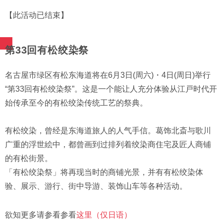
【此活动已结束】
第33回有松绞染祭
名古屋市绿区有松东海道将在6月3日(周六)・4日(周日)举行
“第33回有松绞染祭”。这是一个能让人充分体验从江戸时代开
始传承至今的有松绞染传统工艺的祭典。
有松绞染，曾经是东海道旅人的人气手信。葛饰北斎与歌川
广重的浮世絵中，都曾画到过排列着绞染商住宅及匠人商铺
的有松街景。
「有松绞染祭」将再现当时的商铺光景，并有有松绞染体
验、展示、游行、街中导游、装饰山车等各种活动。
欲知更多请参看参看
这里（仅日语）