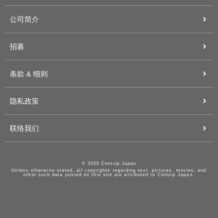
公司简介
招募
条款 & 细则
隐私政策
联络我们
© 2020 Centrip Japan
Unless otherwise stated, all copyrights regarding text, pictures, movies, and
other such data posted on this site are attributed to Centrip Japan.