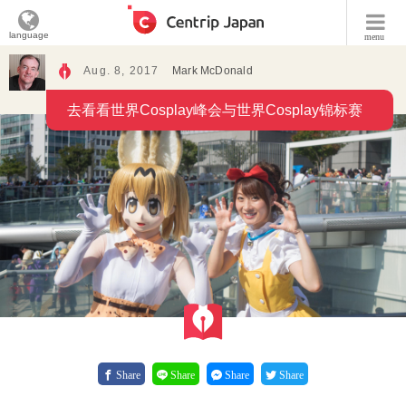
language
menu
Aug. 8, 2017
Mark McDonald
去看看世界Cosplay峰会与世界Cosplay锦标赛
Share
Share
Share
Share