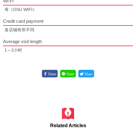
Wi-Fi
有（OSU WIFI）
Credit card payment
各店铺有所不同
Average visit length
1～2小时
Share
Share
Share
Related Articles