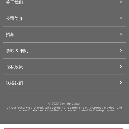
关于我们
公司简介
招募
条款 & 细则
隐私政策
联络我们
© 2020 Centrip Japan
Unless otherwise stated, all copyrights regarding text, pictures, movies, and
other such data posted on this site are attributed to Centrip Japan.