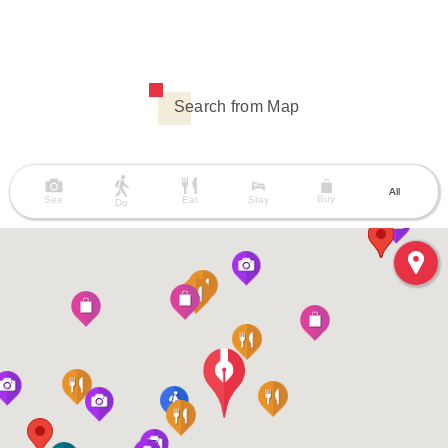
Search from Map
All
Buy
See
Eat
Stay
Do