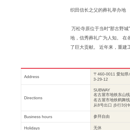
织田信长之父的葬礼举办地
万松寺原位于当时“那古野城
地，信秀葬礼广为人知。 在
了巨大贡献。 近年来，重建
〒460-0011 愛
Address
3-29-12
SUBWAY
名古屋市地铁东山线 名古
Directions
名古屋市地铁鹤舞线 伏见
从8号出口 步行3分
参拜自由
Business hours
无休
Holidays