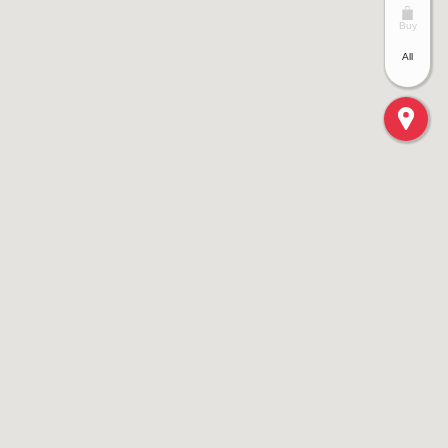
Buy
All