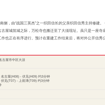
”南侧，由“战国三英杰”之一织田信长的父亲织田信秀主持修建。
名古屋城筑城之际，万松寺也搬迁至了大须现址。虽只是一座寺
工作也正在有序进行。预计在重建工作结束后，将对外公开信秀
知県名古屋市中区大須
屋(H08) - 伏见(H09) 约3分钟
(T07) - 上前津(T09) 约3分钟
钟