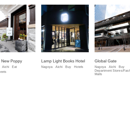
e New Poppy
Lamp Light Books Hotel
Global Gate
Aichi
Eat
Nagoya
Aichi
Buy
Hotels
Nagoya
Aichi
Buy
Department Stores/Fas
eets
Malls