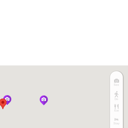
See
Do
Eat
Stay