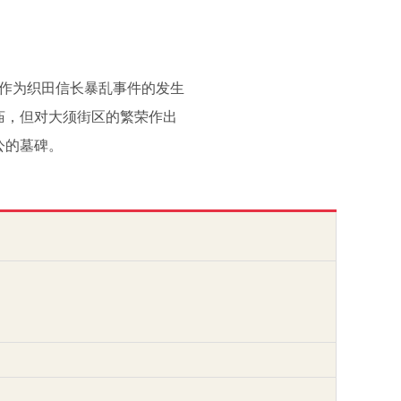
 作为织田信长暴乱事件的发生
庙，但对大须街区的繁荣作出
公的墓碑。