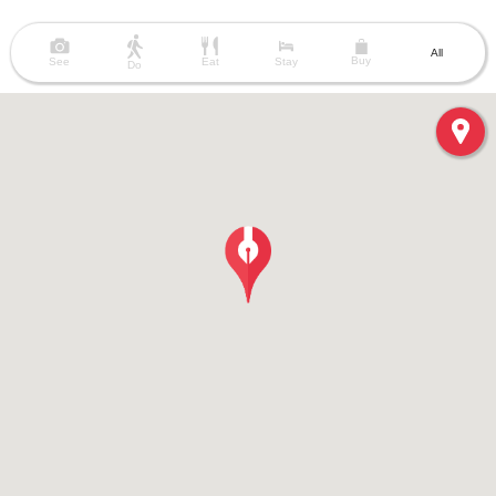
All
Buy
See
Eat
Stay
Do