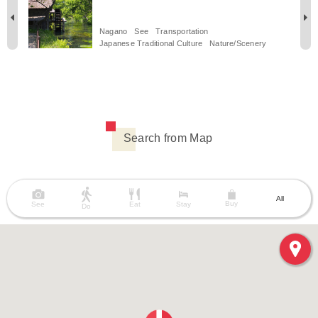
Nagano
See
Transportation
s
Japanese Traditional Culture
Nature/Scenery
Search from Map
All
Buy
See
Eat
Stay
Do