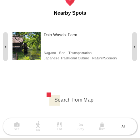
Nearby Spots
Daio Wasabi Farm
Nagano
See
Transportation
s
Japanese Traditional Culture
Nature/Scenery
Search from Map
All
Buy
See
Eat
Stay
Do