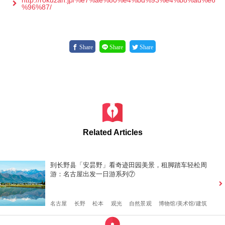
http://rokuzan.jp/%e7%ae%80%e4%bd%93%e4%b8%ad%e6
%96%87/
Share
Share
Share
Related Articles
到长野县「安昙野」看奇迹田园美景，租脚踏车轻松周
游：名古屋出发一日游系列⑦
名古屋
长野
松本
观光
自然景观
博物馆/美术馆/建筑