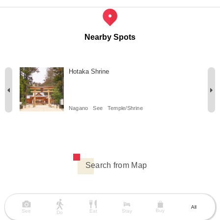
Nearby Spots
Hotaka Shrine
s
Nagano
See
Temple/Shrine
Search from Map
All
Buy
See
Eat
Stay
Do