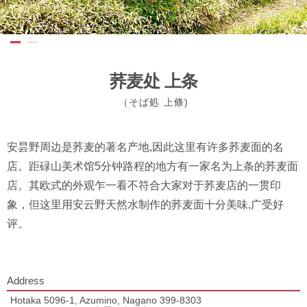
荞麦处 上条
（そば処 上條)
安昙野周边是荞麦的著名产地,因此这里有许多荞麦面的名
店。距碌山美术馆5分钟路程的地方有一家名为上条的荞麦面
店。其欧式的外观乍一看不符合大家对于荞麦店的一贯印
象，但这里用安云野天然水制作的荞麦面十分美味,广受好
评。
Address
Hotaka 5096-1, Azumino, Nagano 399-8303