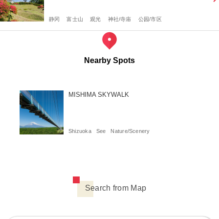
静冈
富士山
观光
神社/寺庙
公园/市区
Nearby Spots
MISHIMA SKYWALK
Shizuoka
See
Nature/Scenery
Search from Map