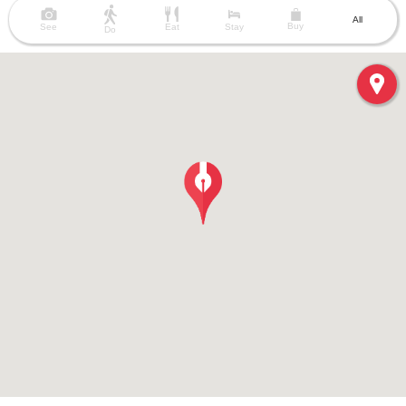
All
Buy
See
Eat
Stay
Do