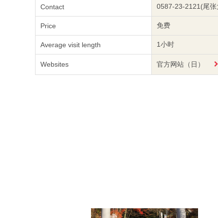
0587-23-2121(
Contact
免费
Price
1小时
Average visit length
Websites
官方网站（日）