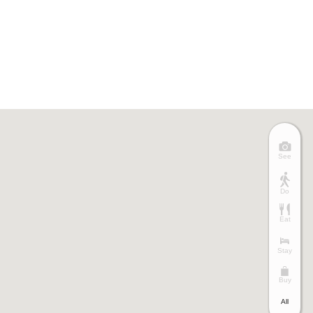
See
Do
Eat
Stay
Buy
All