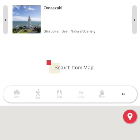
Omaezaki
Shizuoka
See
Nature/Scenery
Search from Map
All
Buy
See
Eat
Stay
Do