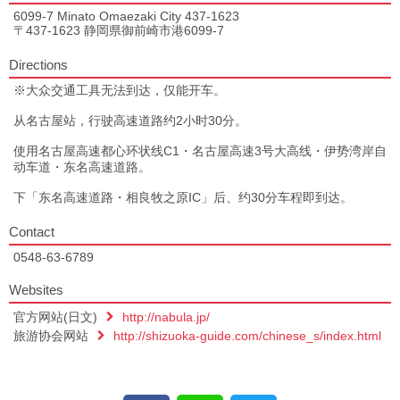
6099-7 Minato Omaezaki City 437-1623
〒437-1623 静岡県御前崎市港6099-7
Directions
※大众交通工具无法到达，仅能开车。
从名古屋站，行驶高速道路约2小时30分。
使用名古屋高速都心环状线C1・名古屋高速3号大高线・伊势湾岸自
动车道・东名高速道路。
下「东名高速道路・相良牧之原IC」后、约30分车程即到达。
Contact
0548-63-6789
Websites
官方网站(日文)
http://nabula.jp/
旅游协会网站
http://shizuoka-guide.com/chinese_s/index.html