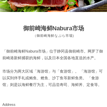
御前崎海鲜Nabura市场
（御前崎海鮮なぶら市場)
「御前崎海鲜Nabura市场」位于静冈县御前崎市。网罗了御
前崎港新鲜捕获的海鲜，以及日本全国各地直送的水产。
市场分为两大区域「海游馆」与「食游馆」。 「海游馆」可
以买到伴手礼或鲔鱼、鲣鱼、沙丁鱼等新鲜鱼类。 「食游
馆」则是以海鲜餐厅为主，可品尝寿司、海鲜丼、定食等。
Address