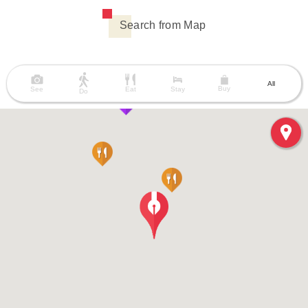
Search from Map
All
Buy
See
Eat
Stay
Do