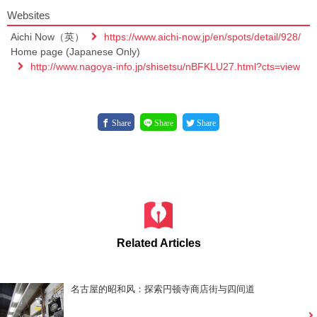
Websites
Aichi Now（英）
https://www.aichi-now.jp/en/spots/detail/928/
Home page (Japanese Only)
http://www.nagoya-info.jp/shisetsu/nBFKLU27.html?cts=view
Share
Share
Share
Related Articles
名古屋的昭和风：探索円顿寺商店街与四间道