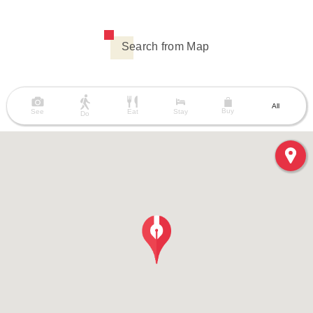
Search from Map
All
Buy
See
Eat
Stay
Do