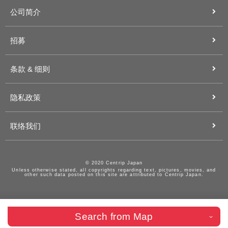
公司简介
招募
条款 & 细则
隐私政策
联络我们
© 2020 Centrip Japan
Unless otherwise stated, all copyrights regarding text, pictures, movies, and
other such data posted on this site are attributed to Centrip Japan.
Search from Map