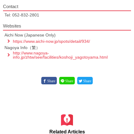
Contact
Tel: 052-832-2801
Websites
Aichi Now (Japanese Only)
https://www.aichi-now.jp/spots/detail/934/
Nagoya Info（繁）
http://www.nagoya-
info.jp/zhtw/see/facilities/koshoji_yagotoyama.html
Share
Share
Share
Related Articles