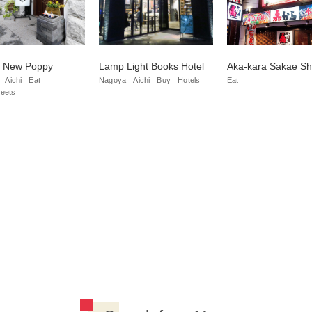
e New Poppy
Lamp Light Books Hotel
Aka-kara Sakae S
Aichi
Eat
Nagoya
Aichi
Buy
Hotels
Eat
eets