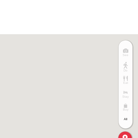
See
Do
Eat
Stay
Buy
All