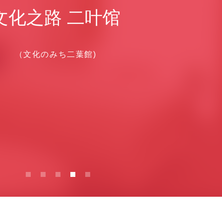
文化之路 二叶馆
（文化のみち二葉館)