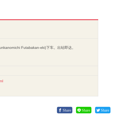
omichi Futabakan-eki)下车。出站即达。
ml
Share
Share
Share