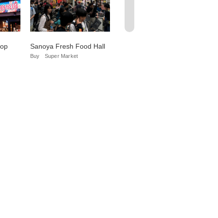
hop
Sanoya Fresh Food Hall
Village SEIJO ISHII
Ga
Ch
Buy
Super Market
Buy
Super Market
Na
Chu