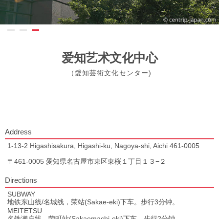
爱知艺术文化中心
（愛知芸術文化センター)
Address
1-13-2 Higashisakura, Higashi-ku, Nagoya-shi, Aichi 461-0005
〒461-0005 愛知県名古屋市東区東桜１丁目１３−２
Directions
SUBWAY
地铁东山线/名城线，荣站(Sakae-eki)下车。步行3分钟。
MEITETSU
名铁濑户线，荣町站(Sakaemachi-eki)下车。步行2分钟。