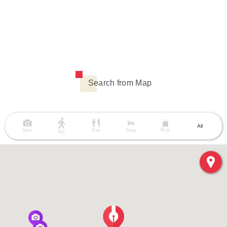
Search from Map
All
Buy
See
Eat
Stay
Do