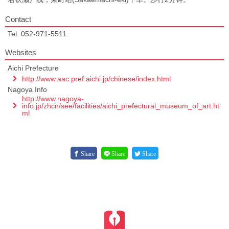
Contact
Tel: 052-971-5511
Websites
Aichi Prefecture
http://www.aac.pref.aichi.jp/chinese/index.html
Nagoya Info
http://www.nagoya-
info.jp/zhcn/see/facilities/aichi_prefectural_museum_of_art.ht
ml
Share
Share
Share