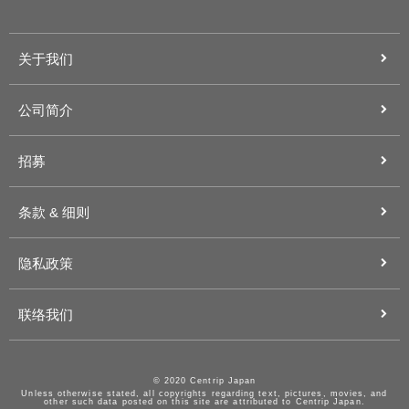
关于我们
公司简介
招募
条款 & 细则
隐私政策
联络我们
© 2020 Centrip Japan
Unless otherwise stated, all copyrights regarding text, pictures, movies, and
other such data posted on this site are attributed to Centrip Japan.