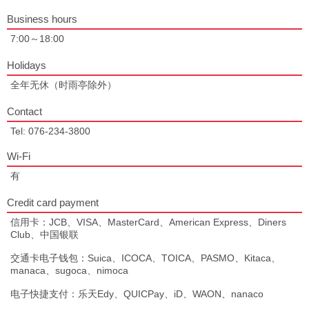
Business hours
7:00～18:00
Holidays
全年无休（时雨亭除外）
Contact
Tel: 076-234-3800
Wi-Fi
有
Credit card payment
信用卡：JCB、VISA、MasterCard、American Express、Diners
Club、中国银联
交通卡电子钱包：Suica、ICOCA、TOICA、PASMO、Kitaca、
manaca、sugoca、nimoca
电子快捷支付：乐天Edy、QUICPay、iD、WAON、nanaco