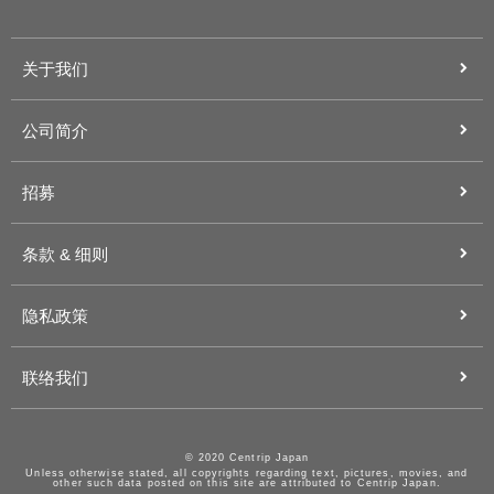
关于我们
公司简介
招募
条款 & 细则
隐私政策
联络我们
© 2020 Centrip Japan
Unless otherwise stated, all copyrights regarding text, pictures, movies, and
other such data posted on this site are attributed to Centrip Japan.