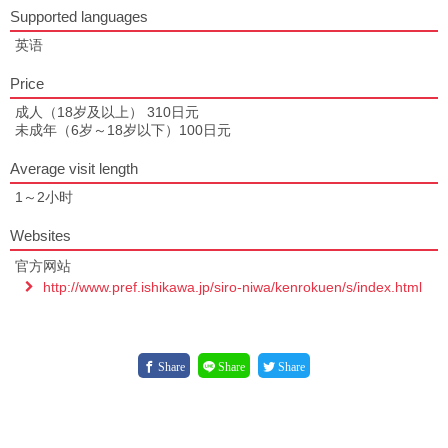
Supported languages
英语
Price
成人（18岁及以上） 310日元
未成年（6岁～18岁以下）100日元
Average visit length
1～2小时
Websites
官方网站
http://www.pref.ishikawa.jp/siro-niwa/kenrokuen/s/index.html
Share
Share
Share