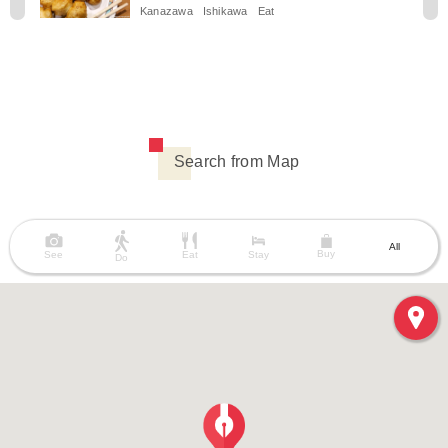
Kanazawa
Ishikawa
Eat
Search from Map
All
Buy
See
Eat
Stay
Do