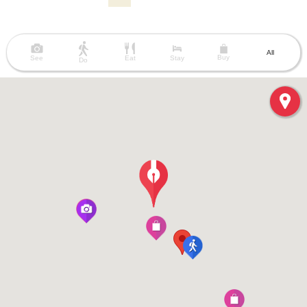
All
Buy
See
Eat
Stay
Do