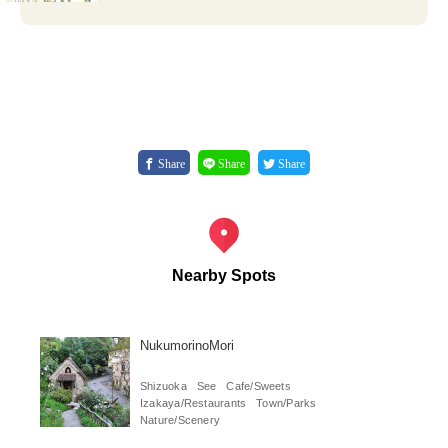
Share
Share
Share
Nearby Spots
NukumorinoMori
Shizuoka
See
Cafe/Sweets
Izakaya/Restaurants
Town/Parks
Nature/Scenery