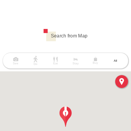
Search from Map
All
Buy
See
Eat
Stay
Do