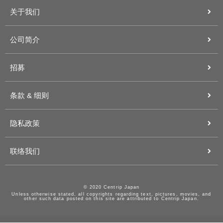
关于我们
公司简介
招募
条款 & 细则
隐私政策
联络我们
© 2020 Centrip Japan
Unless otherwise stated, all copyrights regarding text, pictures, movies, and
other such data posted on this site are attributed to Centrip Japan.