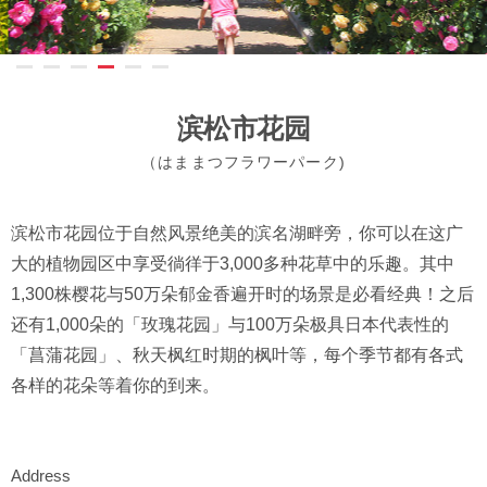
滨松市花园
（はままつフラワーパーク)
滨松市花园位于自然风景绝美的滨名湖畔旁，你可以在这广
大的植物园区中享受徜徉于3,000多种花草中的乐趣。其中
1,300株樱花与50万朵郁金香遍开时的场景是必看经典！之后
还有1,000朵的「玫瑰花园」与100万朵极具日本代表性的
「菖蒲花园」、秋天枫红时期的枫叶等，每个季节都有各式
各样的花朵等着你的到来。
Address