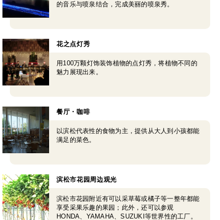
的音乐与喷泉结合，完成美丽的喷泉秀。
花之点灯秀
用100万颗灯饰装饰植物的点灯秀，将植物不同的
魅力展现出来。
餐厅・咖啡
以滨松代表性的食物为主，提供从大人到小孩都能
满足的菜色。
滨松市花园周边观光
滨松市花园附近有可以采草莓或橘子等一整年都能
享受采果乐趣的果园；此外，还可以参观
HONDA、YAMAHA、SUZUKI等世界性的工厂。