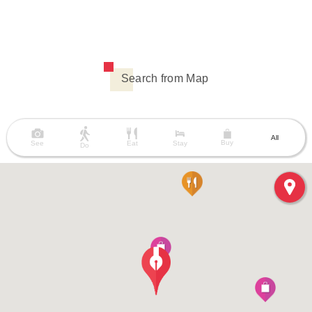
Search from Map
All
Buy
See
Eat
Stay
Do