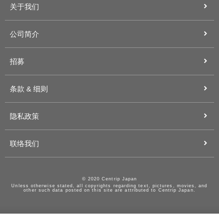
关于我们
公司简介
招募
条款 & 细则
隐私政策
联络我们
© 2020 Centrip Japan
Unless otherwise stated, all copyrights regarding text, pictures, movies, and
other such data posted on this site are attributed to Centrip Japan.