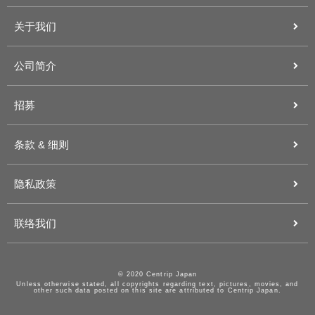
关于我们
公司简介
招募
条款 & 细则
隐私政策
联络我们
© 2020 Centrip Japan
Unless otherwise stated, all copyrights regarding text, pictures, movies, and
other such data posted on this site are attributed to Centrip Japan.