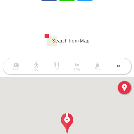
Search from Map
All
Buy
See
Eat
Stay
Do