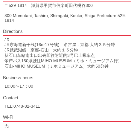
〒529-1814 滋賀県甲賀市信楽町田代桃谷300
300 Momotani, Tashiro, Shiragaki, Kouka, Shiga Prefecture 529-
1814
Directions
JR
JR东海道新干线(16or17号线) 名古屋 - 京都 大约３５分钟
JR琵琶湖线 京都-石山 大约１５分钟
从石山车站南出口出去即往附近的3号巴士乘车点
帝产バス150系驶往MIHO MUSEUM（ミホ・ミュージアム行）
石山-MIHO MUSEUM（ミホミュージアム）大约50分钟
Business hours
10:00〜17：00
Contact
TEL:0748-82-3411
Wi-Fi
无