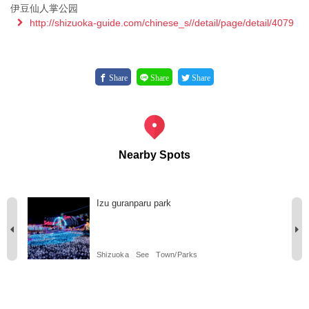
伊豆仙人掌公园
http://shizuoka-guide.com/chinese_s//detail/page/detail/4079
Share
Share
Share
Nearby Spots
Izu guranparu park
Shizuoka
See
Town/Parks