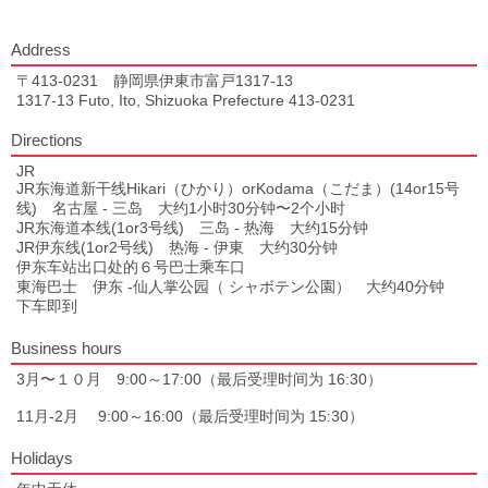
Address
〒413-0231 静岡県伊東市富戸1317-13
1317-13 Futo, Ito, Shizuoka Prefecture 413-0231
Directions
JR
JR东海道新干线Hikari（ひかり）orKodama（こだま）(14or15号
线) 名古屋 - 三岛 大约1小时30分钟〜2个小时
JR东海道本线(1or3号线) 三岛 - 热海 大约15分钟
JR伊东线(1or2号线) 热海 - 伊東 大约30分钟
伊东车站出口处的６号巴士乘车口
東海巴士 伊东 -仙人掌公园（ シャボテン公園） 大约40分钟
下车即到
Business hours
3月〜１０月 9:00～17:00（最后受理时间为 16:30）
11月-2月 9:00～16:00（最后受理时间为 15:30）
Holidays