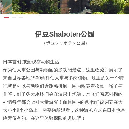
伊豆Shaboten公园
（伊豆シャボテン公園)
日本首创 乘船观察动物生活
作为仙人掌公园与动物园的多功能景点，这里收藏并展示了
来自世界各地1500余种仙人掌与多肉植物。这里的另一个特
征就是可以与动物们近距离接触。园内散养着松鼠、猴子与
孔雀，到了冬天水豚们会在温泉中泡澡，水豚们憨态可掬的
神情每年都会吸引大量游客！而且园内的动物们被饲养在大
大小小9个小岛上，需要乘船观看，这种游览方式在日本也是
绝无仅有的。在这里体验探险的趣味吧！