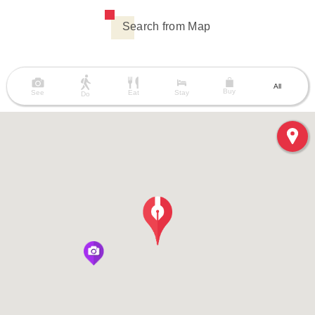
Search from Map
All
Buy
See
Eat
Stay
Do