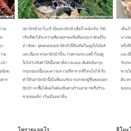
บความ
ปลาปักเป้าอาโนะริ เป็นปลาปักเป้าเสือน้ำหนักเกิน 700
เมืองโ
ดย
กรัมที่ตกได้ระหว่างเดือนตุลาคมถึงเดือนกุมภาพันธ์ใน
นางรม 
หนา
อ่าวอิเสะ จุดเด่นของปลาปักเป้านี้คือเกิดในฤดูใบไม้ผลิ
หนึ่งป
ความ
และเนื่องจากปลาปักเป้านี้จะว่ายทวนกระแสน้ำในฤดู
และเน
จะนำ
ใบไม้ร่วงจึงทำให้เนื้อปลามีความแน่น สัมผัสอันกรุบ
รับปร
้งอิเสะ
กรอบของเนื้อและความหวานที่หาจากที่ไหนไม่ได้ จึง
ทานได
วยสาร
ทำให้ปลาปักเป้านี้เป็นที่ยอมรับจากบรรดาผู้ชื่นชอบปลา
ดิบ ท
ปักเป้า หาซื้อได้แค่ในท้องถิ่นตามร้านอาหารหรือร้าน
หอยนา
ขายของเล็ก ๆในเมืองเท่านั้น
โทรายะอุยโร
ฮิโมะ