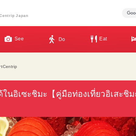
ี่ Centrip Japan
See
Eat
Do
รCentrip
้ในอิเซะชิมะ【คู่มือท่องเที่ยวอิเสะชิม