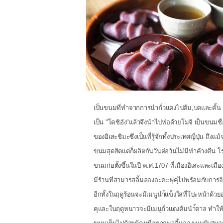
เป็นขนมที่ทำจากการนำถั่วแดงไปต้ม,บดและคั้น
เป็น "โคชิอัง"แล้วจึงนำไปห่อด้วยโมจิ เป็นขนมชื่
ของอิเสะชิมะซึ่งเป็นที่รู้จักทั้งประเทศญี่ปุ่น ถึงแม
ขนมสุดฮิตแต่ก็ผลิตกันวันต่อวันไม่มีทำค้างคืน 
ขนมก่อตั้งขึ้นในปี ค.ศ.1707 ที่เมืองอิเสะและเมื
มีร้านที่สามารสลิ้มลองอะคะฟุคุไปพร้อมกับการจ
อีกทั้งในฤดูร้อนจะมีเมนูนำ้แข็งใสที่โปะหน้าด้ว
คุและในฤดูหนาวจะมีเมนูถั่วแดงต้มนำ้ตาล ทำให้