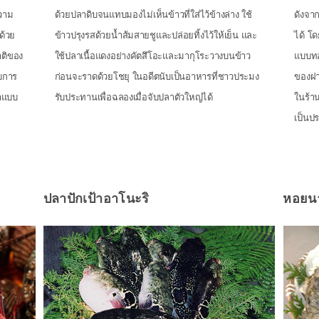
ความ
ด้วยปลาดิบจนแทบมองไม่เห็นข้าวที่ใส่ไว้ข้างล่าง ใช้
ดังจา
ด้วย
ข้าวปรุงรสด้วยน้ำส้มสายชูและปล่อยทิ้งไว้ให้เย็น และ
ได้ โ
าติของ
ใช้ปลาเนื้อแดงอย่างคัตสึโอะและมากุโระวางบนข้าว
แบบทอ
บการ
ก่อนจะราดด้วยโชยุ ในอดีตนับเป็นอาหารที่ชาวประมง
ของฝาก
ชาแบบ
รับประทานเพื่อฉลองเมื่อจับปลาตัวใหญ่ได้
ในร้า
เป็นป
ปลาปักเป้าอาโนะริ
หอยน