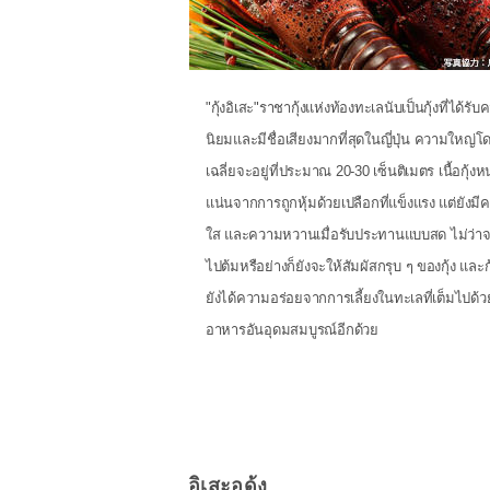
"กุ้งอิเสะ"ราชากุ้งแห่งท้องทะเลนับเป็นกุ้งที่ได้รั
นิยมและมีชื่อเสียงมากที่สุดในญี่ปุ่น ความใหญ่โ
เฉลี่ยจะอยู่ที่ประมาณ 20-30 เซ็นติเมตร เนื้อกุ้ง
แน่นจากการถูกหุ้มด้วยเปลือกที่แข็งแรง แต่ยังมี
ใส และความหวานเมื่อรับประทานแบบสด ไม่ว่า
ไปต้มหรือย่างก็ยังจะให้สัมผัสกรุบ ๆ ของกุ้ง และกุ
ยังได้ความอร่อยจากการเลี้ยงในทะเลที่เต็มไปด้
อาหารอันอุดมสมบูรณ์อีกด้วย
อิเสะอูด้ง