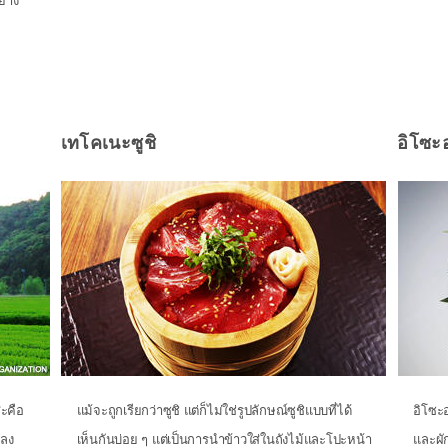
ย่าง
เทโคเนะซูชิ
อิโซะ
สะคือ
แม้จะถูกเรียกว่าซูชิ แต่ก็ไม่ใช่รูปลักษณ์ซูชิแบบที่ได้
อิโซะ
าลง
เห็นกันบ่อย ๆ แต่เป็นการนำข้าวใส่ในถังไม้และโปะหน้า
และผั