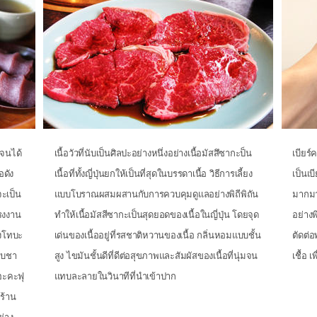
 จนได้
เนื้อวัวที่นับเป็นศิลปะอย่างหนึ่งอย่างเนื้อมัสสึซากะป็น
เบียร์
อดัง
เนื้อที่ทั้งญี่ปุ่นยกให้เป็นที่สุดในบรรดาเนื้อ วิธีการเลี้ยง
เป็นเบ
้จะเป็น
แบบโบราณผสมผสานกับการควบคุมดูแลอย่างพิถีพิถัน
มากมา
โรงงาน
ทำให้เนื้อมัสสีซากะเป็นสุดยอดของเนื้อในญี่ปุ่น โดยจุด
อย่าง
องโทบะ
เด่นของเนื้ออยู่ที่รสชาติหวานของเนื้อ กลิ่นหอมแบบชั้น
ตัดต่อ
ิบชา
สูง ไขมันชั้นดีที่ดีต่อสุขภาพและสัมผัสของเนื้อที่นุ่มจน
เชื้อ 
ยอะคะฟุ
แทบละลายในวินาทีที่นำเข้าปาก
ร้าน