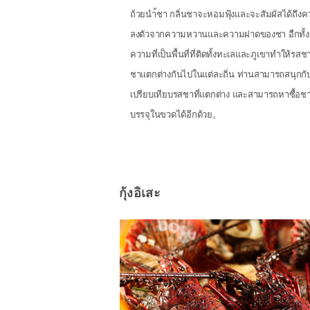
ถ้วยนำ้ชา กลิ่นชาจะหอมฟุ้งและจะสัมผัสได้ถึง
ลงตัวจากความหวานและความฝาดของชา อืกทั้ง
ความที่เป็นพื้นที่ที่ติดทั้งทะเลและภูเขาทำให้รสช
ชาแตกต่างกันไปในแต่ละถิ่น ท่านสามารถสนุกกั
เปรียบเทียบรสชาที่แตกต่าง และสามารถหาซื้อ
บรรจุในขวดได้อีกด้วย。
กุ้งอิเสะ