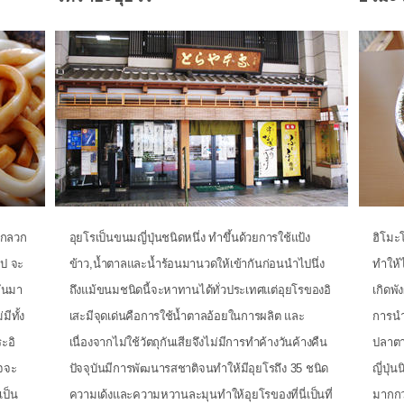
ถูกลวก
อุยโรเป็นขนมญี่ปุ่นชนิดหนึ่ง ทำขึ้นด้วยการใช้แป้ง
ฮิโมะ
ุป จะ
ข้าว,น้ำตาลและน้ำร้อนมานวดให้เข้ากันก่อนนำไปนึ่ง
ทำให้ไ
กันมา
ถึงแม้ขนมชนิดนี้จะหาทานได้ทั่วประเทศแต่อุยโรของอิ
เกิดพ
มีทั้ง
เสะมีจุดเด่นคือการใช้น้ำตาลอ้อยในการผลิต และ
การนำน
ระอิ
เนื่องจากไม่ใช้วัตถุกันเสียจึงไม่มีการทำค้างวันค้างคืน
ปลาตา
าจจะ
ปัจจุบันมีการพัฒนารสชาติจนทำให้มีอุยโรถึง 35 ชนิด
ญี่ปุ่
เป็น
ความเด้งและความหวานละมุนทำให้อุยโรของที่นี่เป็นที่
มากกว