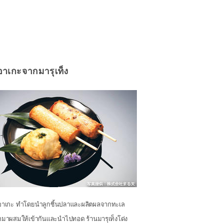
อาเกะจากมารุเท็ง
อาเกะ ทำโดยนำลูกชิ้นปลาและผลิตผลจากทะเล
กมาผสมให้เข้ากันและนำไปทอด ร้านมารุเท็งโด่ง