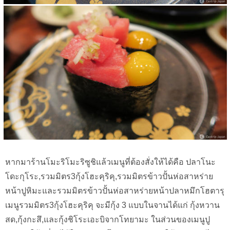
หากมาร้านโมะริโมะริซูชิแล้วเมนูที่ต้องสั่งให้ได้คือ ปลาโนะ
โดะกุโระ,รวมมิตร3กุ้งโฮะคุริคุ,รวมมิตรข้าวปั้นห่อสาหร่าย
หน้าปูหิมะและรวมมิตรข้าวปั้นห่อสาหร่ายหน้าปลาหมึกโฮตารุ
เมนูรวมมิตร3กุ้งโฮะคุริคุ จะมีกุ้ง 3 แบบในจานได้แก่ กุ้งหวาน
สด,กุ้งกะสึ,และกุ้งชิโระเอะบิจากโทยามะ ในส่วนของเมนูปู