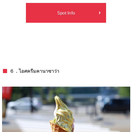
Spot Info
６．ไอศครีมคานาซาว่า