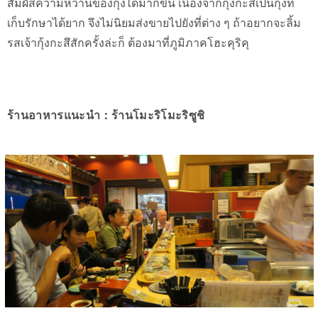
สัมผัสความหวานของกุ้งได้มากขึ้น เนื่องจากกุ้งกะสึเป็นกุ้งที่
เก็บรักษาได้ยาก จึงไม่นิยมส่งขายไปยังที่ต่าง ๆ ถ้าอยากจะลิ้ม
รสเจ้ากุ้งกะสึสักครั้งล่ะก็ ต้องมาที่ภูมิภาคโฮะคุริคุ
ร้านอาหารแนะนำ：ร้านโมะริโมะริซูชิ