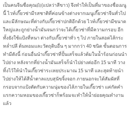
เป็นคนจีนชื่อคุณ白(แปลว่าสีขาว) จึงทำให้เป็นที่มาของชื่อเมนู
นี้ ไวท์เกี๊ยวซ่ามีรสชาติที่ค่อนข้างต่างจากเมนูเกี๊ยวซ่าจีนทั่วไป
และมีลักษณะที่ต่างกับเกี๊ยวซ่าปกติอีกด้วย ไวท์เกี๊ยวซ่ามีขนาด
ใหญ่และถูกย่างน้ำมันจนกว่าจะได้เกี๊ยวซ่าที่มีความกรอบ อีก
ทั้งยังใช้แป้งที่หนา ต่างกับเกี๊ยวซ่าทั่ว ๆ ไป ภายในสอดไส้กระ
หล่ำปลี ต้นหอมและวัตถุดิบอื่น ๆ มากกว่า 40 ชนิด ขั้นตอนการ
ทำมีดังนี้ ก่อนอื่นนำเกี๊ยวซ่าที่ปั้นเสร็จแล้วต้มในน้ำร้อนก่อนนำ
ไปย่าง หลังจากที่ย่างน้ำมันเสร็จก็นำไปย่างต่ออีก 15 นาที วาง
ทิ้งไว้ให้นำในเกี๊ยวซ่าระเหยประมาณ 15 นาที และสุดท้ายนำ
ไปย่างให้ได้สีน้ำตาลแบบสุนัขจิ้งจอก ภายนอกจะได้สัมผัสที่
กรอบจากแป้งตัดกับความนุ่มของไส้ภายในเกี๊ยวซ่า แค่กัดคำ
แรกความหอมของเกี๊ยวซ่าก็พร้อมจะทำให้น้ำย่อยคุณทำงาน
แล้ว