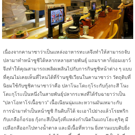
เนื่องจากคานาซาว่าเป็นแหล่งอาหารทะเลจึงทำให้สามารถจับ
ปลามาทำหน้าซูชิได้หลากหลายสายพันธุ์ แถมราคาก็ย่อมเยาว์
จึงทำให้คุณสามารถเพลิดเพลินไปกับการกินซูชิหน้าต่าง ๆ แบบ
ที่คุณไม่เคยเห็นที่ไหนได้ที่ร้านซูชิเวียนในคานาซาว่า วัตถุดิบที่
นิยมใช้กับซูชิคานาซาว่าคือ ปลาโนะโดะกุโระกับกุ้งกะสึ โนะ
โดะกุโระเป็นหนึ่งในสายพันธุ์ปลากระพงที่ได้รับฉายาว่าเป็น
“ปลาโอทาโร่เนื้อขาว” เนื้อเนียนนุ่มและหวานมันเหมาะกับ
การนำมาทำเป็นหน้าซูชิ กินดิบก็ได้ จะเอาไปย่างแล้วโรยพริก
กับเกลือก็อร่อย กุ้งกะสึเป็นกุ้งที่แหล่งกำเนิดในแถบโฮะคุริคุ มี
เปลือกสีออกไปทางน้ำตาล และมีเนื้อที่หวาน ยิ่งทานแบบดิบยิ่ง