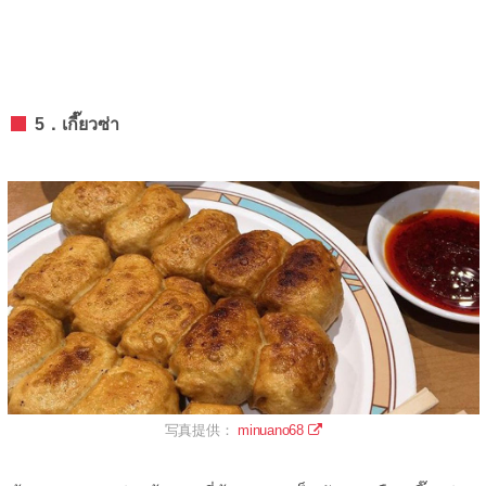
5．เกี๊ยวซ่า
写真提供：
minuano68