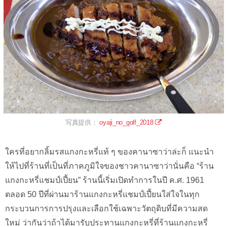
写真提供：
oyaji_no_golf_2018
ใครที่อยากลิ้มรสแกงกะหรี่แท้ ๆ ของคานาซาว่าล่ะก็ แนะนำ
ให้ไปที่ร้านที่เป็นที่ภาคภูมิใจของชาวคานาซาว่านั่นคือ “ร้าน
แกงกะหรี่แชมป์เปี้ยน” ร้านนี้เริ่มเปิดทำการในปี ค.ศ. 1961
ตลอด 50 ปีที่ผ่านมาร้านแกงกะหรี่แชมป์เปี้ยนใส่ใจในทุก
กระบวนการการปรุงและเลือกใช้เฉพาะวัตถุดิบที่มีความสด
ใหม่ ว่ากันว่าถ้าได้มารับประทานแกงกะหรี่ที่ร้านแกงกะหรี่