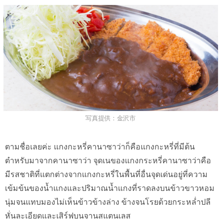
写真提供：金沢市
ตามชื่อเลยค่ะ แกงกะหรี่คานาซาว่าก็คือแกงกะหรี่ที่มีต้น
ตำหรับมาจากคานาซาว่า จุดเนของแกงกระหรี่คานาซาว่าคือ
มีรสชาติที่แตกต่างจากแกงกะหรี่ในพื้นที่อื่นจุดเด่นอยู่ที่ความ
เข้มข้นของน้ำแกงและปริมาณน้ำแกงที่ราดลงบนข้าวขาวหอม
นุ่มจนแทบมองไม่เห็นข้าวข้างล่าง ข้างจนโรยด้วยกระหล่ำปลี
หั่นละเอียดและเสิร์ฟบนจานสแตนเลส