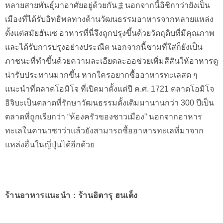
หลายสายพันธุ์มาอาศัยอยู่ด้วยกันまนอกจากนี้อิชิกาว่ายังเป็น
เมืองที่ได้รับอิทธิพลทางด้านวัฒนธรรมอาหารจากหลายแหล่ง
ตั้งแต่สมัยฮันเซ อาหารที่นี่จึงถูกปรุงขึ้นด้วยวัตถุดิบที่มีคุณภาพ
และได้รับการปรุงอย่างประณีต นอกจากนี้ชามที่ใส่ก็ยังเป็น
ภาชนะที่ทำขึ้นด้วยความละเอียดละออช่วยเพิ่มสีสันให้อาหารดู
น่ารับประทานมากขึ้น หากใครอยากซื้ออาหารทะเลสด ๆ
แนะนำที่ตลาดโอมิโจ ที่เปิดมาตั้งแต่ปี ค.ศ. 1721 ตลาดโอมิโจ
อิจิบะเป็นตลาดที่รักษาวัฒนธรรมดั้งเดิมมานานกว่า 300 ปีเป็น
ตลาดที่ถูกเรียกว่า “ห้องครัวของชาวเมือง” นอกจากอาหาร
ทะเลในคานาซาว่าแล้วยังสามารถซื้ออาหารทะเลที่มาจาก
แหล่งอื่นในญี่ปุ่นได้อีกด้วย
ร้านอาหารแนะนำ：ร้านอิตารุ ฮนเต็ง