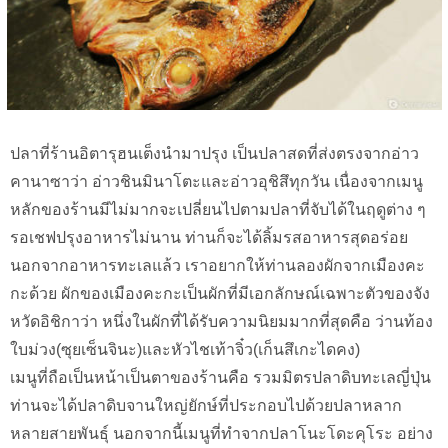
ปลาที่ร้านอิตารุฮนเต็งนำมาปรุง เป็นปลาสดที่ส่งตรงจากอ่าว
คานาซาว่า อ่าวชินมินาโตะและอ่าวอุชิสึทุกวัน เนื่องจากเมนู
หลักของร้านมีไม่มากจะเปลี่ยนไปตามปลาที่จับได้ในฤดูต่าง ๆ
รอเชฟปรุงอาหารไม่นาน ท่านก็จะได้ลิ้มรสอาหารสุดอร่อย
นอกจากอาหารทะเลแล้ว เราอยากให้ท่านลองผักจากเมืองคะ
กะด้วย ผักของเมืองคะกะเป็นผักที่มีเอกลักษณ์เฉพาะตัวของจัง
หวัดอิชิกาว่า หนึ่งในผักที่ได้รับความนิยมมากที่สุดคือ ว่านท้อง
ใบม่วง(ซุยเซ็นจินะ)และหัวไชเท้าจิ๋ว(เก็นสึเกะไดคง)
เมนูที่ถือเป็นหน้าเป็นตาของร้านคือ รวมมิตรปลาดิบทะเลญี่ปุ่น
ท่านจะได้ปลาดิบจานใหญ่ยักษ์ที่ประกอบไปด้วยปลาหลาก
หลายสายพันธุ์ นอกจากนี้เมนูที่ทำจากปลาโนะโดะคุโระ อย่าง