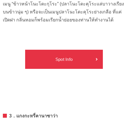
เมนู “ข้าวหน้าโนะโดะกุโระ” (ปลาโนะโดะคุโระแล่บาวางเรียง
บนข้าวนุ่ม ๆ) หรือจะเป็นเมนูปลาโนะโดะคุโระย่างเกลือ ที่แค่
เปิดฝา กลิ่นหอมก็พร้อมเรียกน้ำย่อยของท่านให้ทำงานได้
Spot Info
3．แกงกะหรี่คานาซาว่า