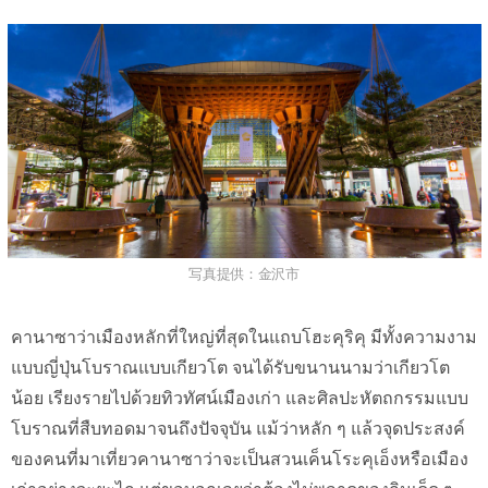
写真提供：金沢市
คานาซาว่าเมืองหลักที่ใหญ่ที่สุดในแถบโฮะคุริคุ มีทั้งความงาม
แบบญี่ปุ่นโบราณแบบเกียวโต จนได้รับขนานนามว่าเกียวโต
น้อย เรียงรายไปด้วยทิวทัศน์เมืองเก่า และศิลปะหัตถกรรมแบบ
โบราณที่สืบทอดมาจนถึงปัจจุบัน แม้ว่าหลัก ๆ แล้วจุดประสงค์
ของคนที่มาเที่ยวคานาซาว่าจะเป็นสวนเค็นโระคุเอ็งหรือเมือง