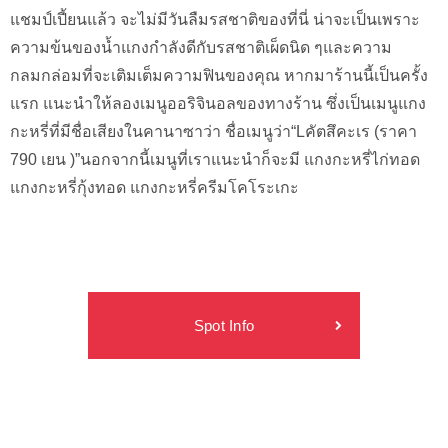
แชมป์เปี้ยนแล้ว จะไม่มีวันลืมรสชาติของที่นี่ น่าจะเป็นเพราะ
ความข้นของน้ำแกงกำลังดีกับรสชาติเผ็ดนิด ๆและความ
กลมกล่อมที่จะเติมเต็มความฟินของคุณ หากมาร้านนี้เป็นครั้ง
แรก แนะนำให้ลองเมนูออริจินอลของทางร้าน ซึ่งเป็นเมนูแกง
กะหรี่ที่มีชื่อเสียงในคานาซาว่า ชื่อเมนูว่า“Lคัตสึคะเร (ราคา
790 เยน )”นอกจากนี้เมนูที่เราแนะนำก็จะมี แกงกะหรี่ไก่ทอด
แกงกะหรี่กุ้งทอด แกงกะหรี่ครีมโคโระเกะ
Spot Info