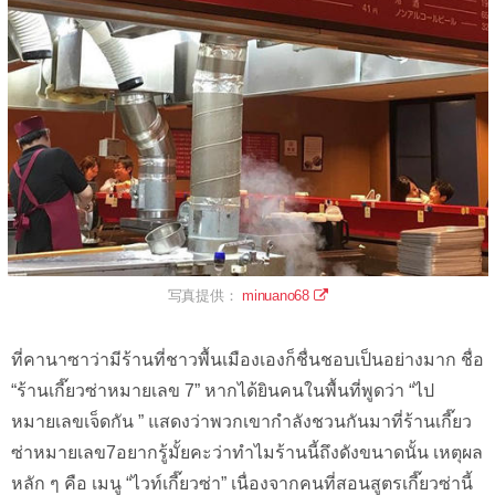
写真提供：
minuano68
ที่คานาซาว่ามีร้านที่ชาวพื้นเมืองเองก็ชื่นชอบเป็นอย่างมาก ชื่อ
“ร้านเกี๊ยวซ่าหมายเลข 7” หากได้ยินคนในพื้นที่พูดว่า “ไป
หมายเลขเจ็ดกัน ” แสดงว่าพวกเขากำลังชวนกันมาที่ร้านเกี๊ยว
ซ่าหมายเลข7อยากรู้มั้ยคะว่าทำไมร้านนี้ถึงดังขนาดนั้น เหตุผล
หลัก ๆ คือ เมนู “ไวท์เกี๊ยวซ่า” เนื่องจากคนที่สอนสูตรเกี๊ยวซ่านี้