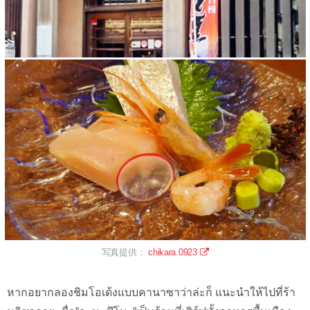
写真提供：
chikara.0923
หากอยากลองชิมโอเด้งแบบคานาซาว่าล่ะก็ แนะนำให้ไปที่ร้า