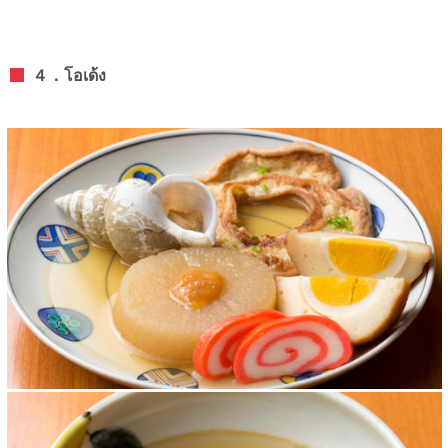
４．โอเด้ง