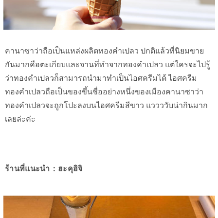
คานาซาว่าถือเป็นแหล่งผลิตทองคำเปลว ปกติแล้วที่นิยมขาย
กันมากคือตะเกียบและจานที่ทำจากทองคำเปลว แต่ใครจะไปรู้
ว่าทองคำเปลวก็สามารถนำมาทำเป็นไอศครีมได้ ไอศครีม
ทองคำเปลวถือเป็นของขึ้นชื่ออย่างหนึ่งของเมืองคานาซาว่า
ทองคำเปลวจะถูกโปะลงบนไอศครีมสีขาว แววววับน่ากินมาก
เลยล่ะค่ะ
ร้านที่แนะนำ：ฮะคุอิจิ