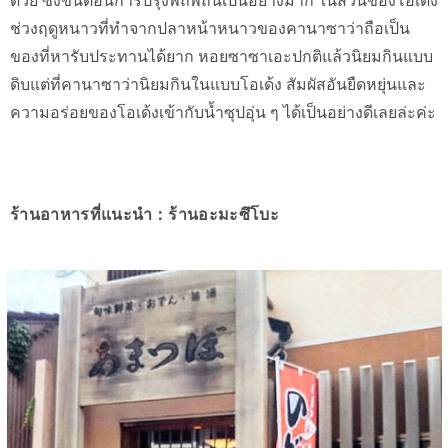
ด้วย ซึ่งขั้นตอนการปรุงพิถีพิถันเป็นอย่างมาก ในส่วนของโอเด้ง
ช่วงฤดูหนาวที่ทำจากปลาหน้าหนาวของคานาซาว่าถือเป็น
ของที่หารับประทานได้ยาก หอยซาซาเอะปกติแล้วนิยมกินแบบ
ดิบแต่ที่คานาซาว่านิยมกินในแบบโอเด้ง สัมผัสอันยืดหยุ่นและ
ความอร่อยของโอเด้งเข้ากับน้ำซุปอุ่น ๆ ได้เป็นอย่างดีเลยล่ะค่ะ
ร้านอาหารที่แนะนำ：ร้านอะมะซึโบะ