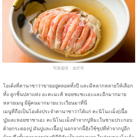
写真提供：金沢市
โอเด้งที่คานาซาว่าขายอยู่ตลอดทั้งปี และมีหลากหลายให้เลือก
ทั้ง ลูกชิ้นปลาแท่ง อะคะมะคิ หอยซะซะเอะและอีกมากมาย
หลายเมนู มีผู้คนมากมายแวะเวียนมาที่นี่
เมนูที่ถือเป็นโอเด้งประจำคานาซาว่าได้แก่ คะนิโนะเม็ง(เนื้อ
ปู)และหอยซาซาเอะ คะนิโนะเม็งทำจากปูหิมะในชามประกอบ
ด้วยกระดองปู มันปูและเนื้อปู นอกจากนี้ยังใช้ซุปที่ทำจากปูอีก