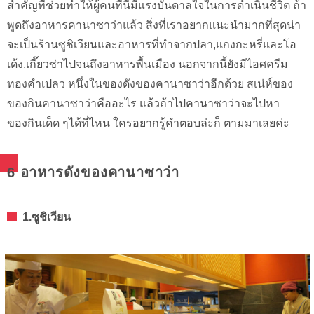
สำคัญที่ช่วยทำให้ผู้คนที่นี่มีแรงบันดาลใจในการดำเนินชีวิต ถ้า
พูดถึงอาหารคานาซาว่าแล้ว สิ่งที่เราอยากแนะนำมากที่สุดน่า
จะเป็นร้านซูชิเวียนและอาหารที่ทำจากปลา,แกงกะหรี่และโอ
เด้ง,เกี๊ยวซ่าไปจนถึงอาหารพื้นเมือง นอกจากนี้ยังมีไอศครีม
ทองคำเปลว หนึ่งในของดังของคานาซาว่าอีกด้วย สเน่ห์ของ
ของกินคานาซาว่าคืออะไร แล้วถ้าไปคานาซาว่าจะไปหา
ของกินเด็ด ๆได้ที่ไหน ใครอยากรู้คำตอบล่ะก็ ตามมาเลยค่ะ
6 อาหารดังของคานาซาว่า
1.ซูชิเวียน