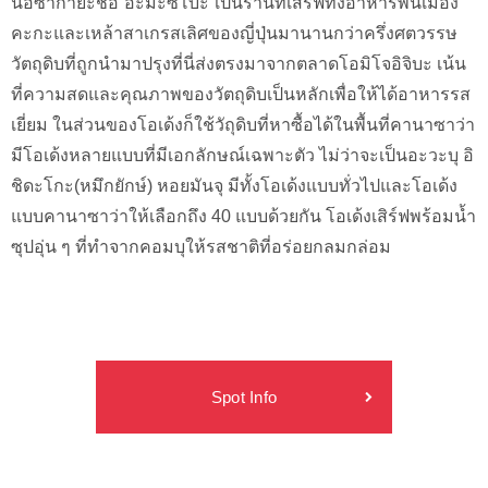
นอิซากายะชื่อ”อะมะซึโบะ”เป็นร้านที่เสิร์ฟทั้งอาหารพื้นเมือง
คะกะและเหล้าสาเกรสเลิศของญี่ปุ่นมานานกว่าครึ่งศตวรรษ
วัตถุดิบที่ถูกนำมาปรุงที่นี่ส่งตรงมาจากตลาดโอมิโจอิจิบะ เน้น
ที่ความสดและคุณภาพของวัตถุดิบเป็นหลักเพื่อให้ได้อาหารรส
เยี่ยม ในส่วนของโอเด้งก็ใช้วัถุดิบที่หาซื้อได้ในพื้นที่คานาซาว่า
มีโอเด้งหลายแบบที่มีเอกลักษณ์เฉพาะตัว ไม่ว่าจะเป็นอะวะบุ อิ
ชิดะโกะ(หมึกยักษ์) หอยมันจุ มีทั้งโอเด้งแบบทั่วไปและโอเด้ง
แบบคานาซาว่าให้เลือกถึง 40 แบบด้วยกัน โอเด้งเสิร์ฟพร้อมน้ำ
ซุปอุ่น ๆ ที่ทำจากคอมบุให้รสชาติที่อร่อยกลมกล่อม
Spot Info