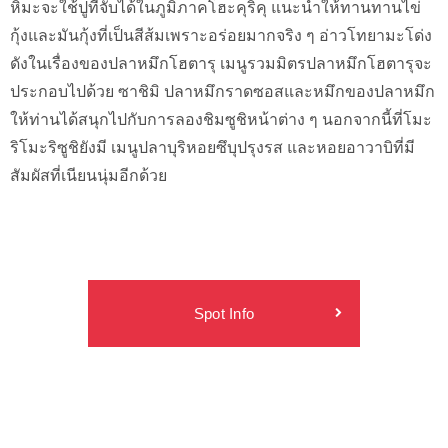
หิมะจะใช้ปูที่จับได้ในภูมิภาคโฮะคุริคุ แนะนำให้ทานทานไข่
กุ้งและมันกุ้งที่เป็นสีส้มเพราะอร่อยมากจริง ๆ อ่าวโทยามะโด่ง
ดังในเรื่องของปลาหมึกโฮตารุ เมนูรวมมิตรปลาหมึกโฮตารุจะ
ประกอบไปด้วย ซาชิมิ ปลาหมึกราดซอสและหมึกของปลาหมึก
ให้ท่านได้สนุกไปกับการลองชิมซูชิหน้าต่าง ๆ นอกจากนี้ที่โมะ
ริโมะริซูชิยังมี เมนูปลาบุริหอยซึบุปรุงรส และหอยอาวาบิที่มี
สัมผัสที่เนียนนุ่มอีกด้วย
Spot Info