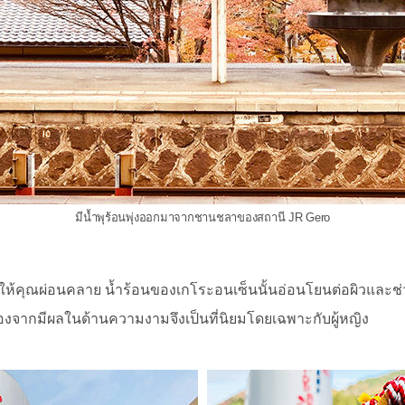
มีน้ำพุร้อนพุ่งออกมาจากชานชลาของสถานี JR Gero
ห้คุณผ่อนคลาย น้ำร้อนของเกโระอนเซ็นนั้นอ่อนโยนต่อผิวและช่วยเ
้" เนื่องจากมีผลในด้านความงามจึงเป็นที่นิยมโดยเฉพาะกับผู้หญิง