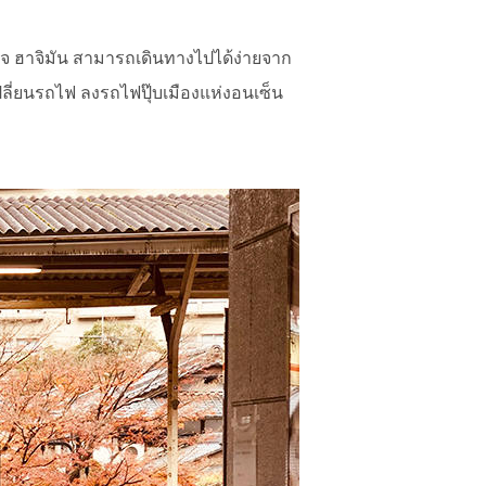
ุโจ ฮาจิมัน สามารถเดินทางไปได้ง่ายจาก
ลี่ยนรถไฟ ลงรถไฟปุ๊บเมืองแห่งอนเซ็น