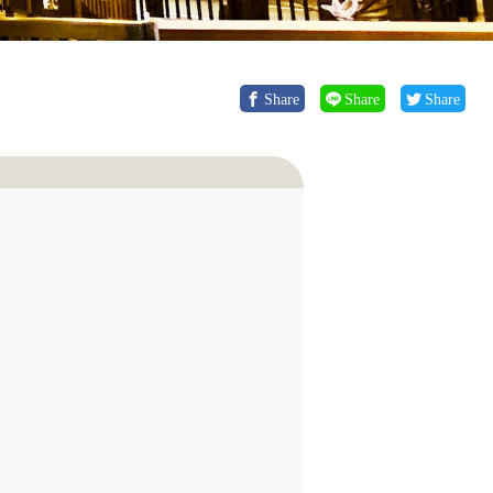
Share
Share
Share