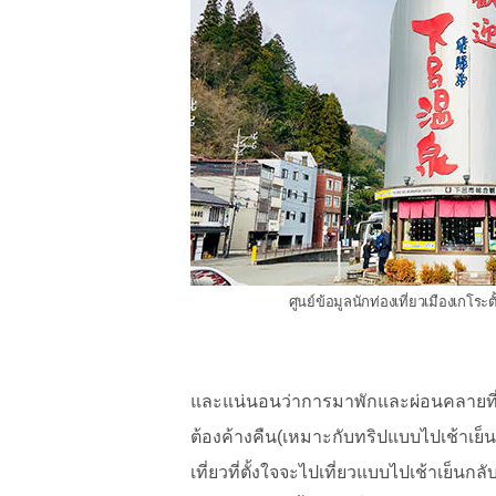
ศูนย์ข้อมูลนักท่องเที่ยวเมืองเกโระ
และแน่นอนว่าการมาพักและผ่อนคลายที่น
ต้องค้างคืน(เหมาะกับทริปแบบไปเช้าเย็นกลับ
เที่ยวที่ตั้งใจจะไปเที่ยวแบบไปเช้าเย็นกลั