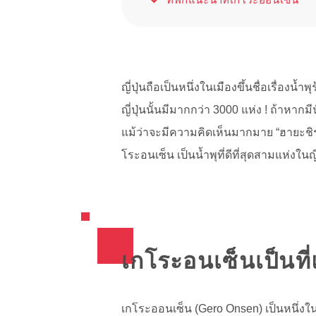
ญี่ปุ่นถือเป็นหนึ่งในเมืองขึ้นชื่อเรื่อง
ญี่ปุ่นนั้นมีมากกว่า 3000 แห่ง ! ถ้าหาก
แม้ว่าจะมีความคิดเห็นมากมาย “ฮายะชิระซ
โระอนเซ็น เป็นน้ำพุที่ดีที่สุดสามแห่งในญ
เกโระอนเซ็นเป็นท
เกโระออนเซ็น (Gero Onsen) เป็นหนึ่ง