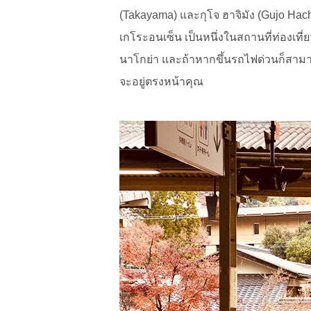
(Takayama) และกุโจ ฮาจิมัง (Gujo Hac
เกโระอนเซ็น เป็นหนึ่งในสถานที่ท่องเท
นาโกย่า และถ้าหากขึ้นรถไฟด่วนก็สามาร
จะอยู่ตรงหน้าคุณ