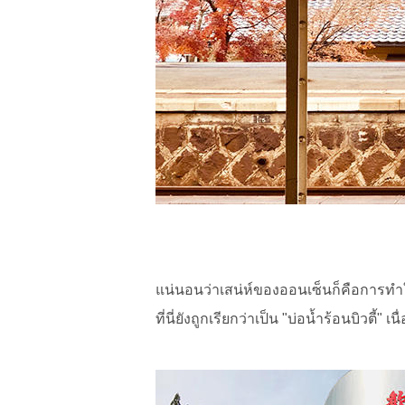
แน่นอนว่าเสน่ห์ของออนเซ็นก็คือการทำใ
ที่นี่ยังถูกเรียกว่าเป็น "บ่อน้ำร้อนบิวตี