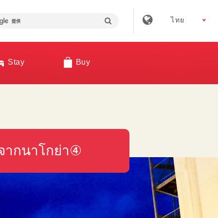
ไทย
Stay
Buy
กลจากนาโกย่า④