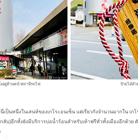
ตั้งอยู่ด้านหน้าสถานีรถไฟ
ป้ายไม้สำ
ี่เป็นหนึ่งในเสน่ห์ของเกโระอนเซ็น แต่เรียวกังจำนวนมากใน เกโ
)อีกทั้งยังมีบริการบ่อน้ำร้อนสำหรับเท้าฟรีทั่วทั้งเมืองอีกด้วย ดังน
บ