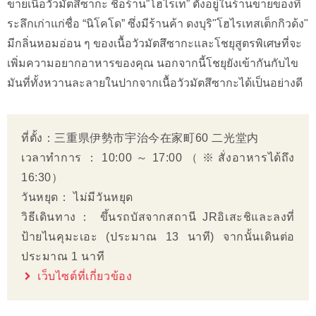
ขายเนื้อวัวมัตสึซากะ ชื่อร้าน”โฮไรเท” ตั้งอยู่ในร้านขายของที่
ระลึกเก่าแก่ชื่อ “นิโคโด” ซึ่งมีร้านค้า ดงบุริ"โฮไรเทสเต็กกิวด้ง"
มีกลิ่นหอมอ่อน ๆ ของเนื้อวัวมัตสึซากะและโชยุสูตรพิเศษที่จะ
เพิ่มความอยากอาหารของคุณ นอกจากนี้โชยุยังเข้ากันกับไข
มันที่ทั้งหวานละลายในปากจากเนื้อวัวมัตสึซากะได้เป็นอย่างดี
ที่ตั้ง：三重県伊勢市宇治今在家町60 二光堂内
เวลาทำการ：10:00～17:00（※สั่งอาหารได้ถึง
16:30）
วันหยุด： ไม่มีวันหยุด
วิธีเดินทาง： ขึ้นรถบัสจากสถานี JRอิเสะชิและลงที่
ป้ายไนคุมะเอะ (ประมาณ 13 นาที) จากนั้นเดินต่อ
ประมาณ 1 นาที
เว็บไซต์ที่เกี่ยวข้อง