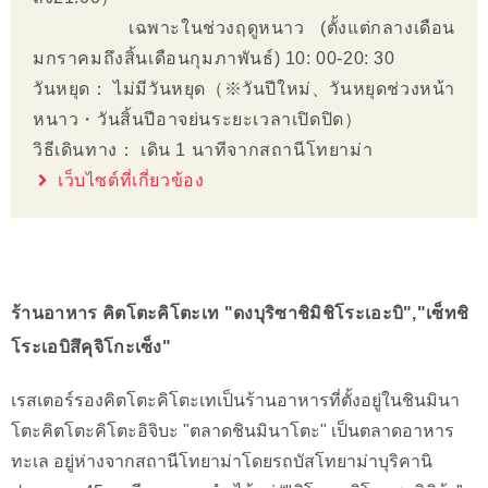
เฉพาะในช่วงฤดูหนาว (ตั้งแต่กลางเดือน
มกราคมถึงสิ้นเดือนกุมภาพันธ์) 10: 00-20: 30
วันหยุด： ไม่มีวันหยุด（※วันปีใหม่、วันหยุดช่วงหน้า
หนาว・วันสิ้นปีอาจย่นระยะเวลาเปิดปิด）
วิธีเดินทาง： เดิน 1 นาทีจากสถานีโทยาม่า
เว็บไซต์ที่เกี่ยวข้อง
ร้านอาหาร คิตโตะคิโตะเท "ดงบุริซาชิมิชิโระเอะบิ","เซ็ทชิ
โระเอบิสึคุจิโกะเซ็ง"
เรสเตอร์รองคิตโตะคิโตะเทเป็นร้านอาหารที่ตั้งอยู่ในชินมินา
โตะคิตโตะคิโตะอิจิบะ "ตลาดชินมินาโตะ" เป็นตลาดอาหาร
ทะเล อยู่ห่างจากสถานีโทยาม่าโดยรถบัสโทยาม่าบุริคานิ