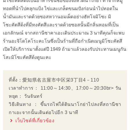
มิโซะคัตสึด้งเป็นอาหารขึ้นชื่อของจังหวัดนาโกย่า ทำจากหมู
ทอดที่นำไปคลุกแป้ง ไข่และเกล็ดขนมปังก่อนนำไปทอดใน
น้ำมันและราดด้วยซอสหวานอมเผ็ดอย่างฮัทโจมิโซะ มิ
โซะคัตสึด้งที่มีทงคัตสึและราดด้วยซอสนั้นมีกลิ่นหอมที่เป็น
เอกลักษณ์ จากสถานีซาคาเอะเดินประมาณ 3 นาทีคุณก็จะพบ
ร้านอะจิโดโคโระคะโนซึ่งเป็นร้านที่ถือกำเนิดเมนูมิโซะคัตสึ
เปิดให้บริการมาตั้งแต่ปี 1949 ถ้ามาแล้วลองรับประทานเมนูกัน
โสะมิโซะคัตสึด้งดูนะคะ
ที่ตั้ง：愛知県名古屋市中区栄3丁目4－110
เวลาทำการ： 11:00～14:30、17:00～20:30br> วัน
หยุด： วันจันทร์
วิธีเดินทาง：ขึ้นรถไฟใต้ดินนาโกย่าไปลงที่สถานีซา
กาเอะจากนั้นเดินต่อไปอีก 3 นาที
เว็บไซต์ที่เกี่ยวข้อง