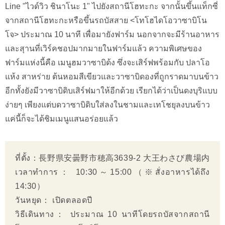
Line "ไวด์วิว ชินาโนะ 1" ไปยังสถานีโฮทะกะ จากนั้นขึ้นแท็กซี่
จากสถานีโฮทะกะหรือขึ้นรถบัสสาย <โทโฮไดโอวาซาบิโน
โจ> ประมาณ 10 นาที เพื่อมายังฟาร์ม นอกจากจะมีร้านอาหาร
และสุานที่เวิร์คชอปมากมายในฟาร์มแล้ว ความพิเศษของ
ฟาร์มแห่งนี้คือ เมนูฮมวาซาบิด้ง ซึ่งจะเสิร์ฟพร้อมกับ ปลาโอ
แห้ง สาหร่าย ต้นหอมสีเขียวและวาซาบิดองที่ถูกราดมาบนข้าว
อีกทั้งยังมีวาซาบิดิบเสิร์ฟมาให้อีกด้วย เรียกได้ว่าเป็นดงบุริแบบ
ง่ายๆ เพียงแต่บดวาซาบิดิบใส่ลงในชามและเทโชยุลงบนข้าว
แค่นี้ก็จะได้ชิมเมนูแสนอร่อยแล้ว
ที่ตั้ง：長野県安曇野市穂高3639-2 大王わさび農場内
เวลาทำการ： 10:30～15:00（※สั่งอาหารได้ถึง
14:30）
วันหยุด： เปิดตลอดปี
วิธีเดินทาง： ประมาณ 10 นาทีโดยรถบัสจากสถานี