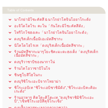
Table of Contents
นาโกย่ามิโซะคัตสึ＆นาโกย่าโคจินโอยาโกะด้ง
อะจิโดโดโระ คะโน「กันโสะมิโซะคัตสึด้ง」
โทริไกโซฮงเคะ「นาโกย่าโคจินโอยาโกะด้ง」
ดงบุริสเต็กเนื้อมิเอะมัตสึซากะ
นิโคโดโฮไรเท「ดงบุริสเต็กเนื้อมัตสึซากะ」
ร้านมัทสึซากะมารุโยะชิคะมะดะฮงเต็ง「ดงบุริสเต็ก
เนื้อมัตสึซากะ」
ดงบุริวาซาบิของนากาโน่
ร้านไดโอวาซาบิโนโจ
ชินชูโบสึโฮโนกะ
ดงบุริชิโระเอะบิจากโทยาม่า
ชิโระเอบิเท “ชิโระเอบิซาชิมิด้ง”,"ชิโระเอะบิคะคิอะ
เกะด้ง"
ร้านอาหาร คิตโตะคิโตะเท "ดงบุริซาชิมิชิโระเอะ
บิ","เซ็ทชิโระเอบิสึคุจิโกะเซ็ง"
ดงบุริิอาหารทะเลจากคานาซาว่า