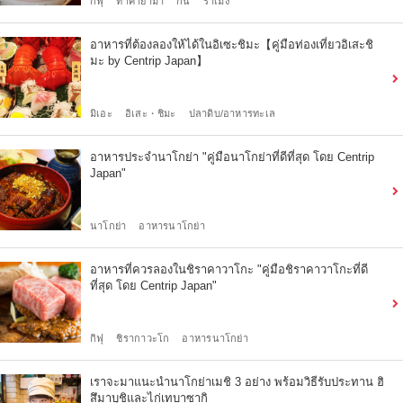
กิฟุ
ทาคายาม่า
กิน
ราเมง
อาหารที่ต้องลองให้ได้ในอิเซะชิมะ【คู่มือท่องเที่ยวอิเสะชิ
มะ by Centrip Japan】
มิเอะ
อิเสะ・ชิมะ
ปลาดิบ/อาหารทะเล
อาหารประจำนาโกย่า "คู่มือนาโกย่าที่ดีที่สุด โดย Centrip
Japan"
นาโกย่า
อาหารนาโกย่า
อาหารที่ควรลองในชิราคาวาโกะ "คู่มือชิราคาวาโกะที่ดี
ที่สุด โดย Centrip Japan"
กิฟุ
ชิรากาวะโก
อาหารนาโกย่า
เราจะมาแนะนำนาโกย่าเมชิ 3 อย่าง พร้อมวิธีรับประทาน ฮิ
สึมาบุชิและไก่เทบาซากิ