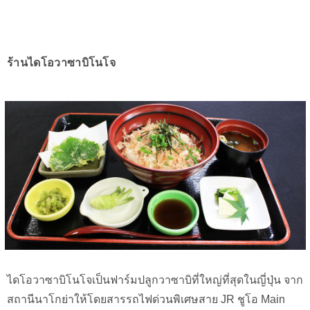
ร้านไดโอวาซาบิโนโจ
ไดโอวาซาบิโนโจเป็นฟาร์มปลูกวาซาบิที่ใหญ่ที่สุดในญี่ปุ่น จาก
สถานีนาโกย่าให้โดยสารรถไฟด่วนพิเศษสาย JR ชูโอ Main