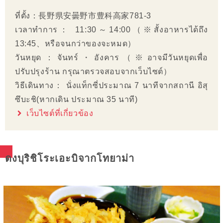
ที่ตั้ง：長野県安曇野市豊科高家781-3
เวลาทำการ： 11:30～14:00（※สั้งอาหารได้ถึง
13:45、หรือจนกว่าของจะหมด）
วันหยุด：จันทร์・อังคาร（※อาจมีวันหยุดเพื่อ
ปรับปรุงร้าน กรุณาตรวจสอบจากเว็บไซต์）
วิธีเดินทาง： นั่งแท็กซี่ประมาณ 7 นาทีจากสถานี อิสุ
ซึบะชิ(หากเดิน ประมาณ 35 นาที)
เว็บไซต์ที่เกี่ยวข้อง
ดงบุริชิโระเอะบิจากโทยาม่า