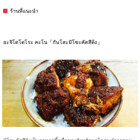
ร้านที่แนะนำ
อะจิโดโดโระ คะโน「กันโสะมิโซะคัตสึด้ง」