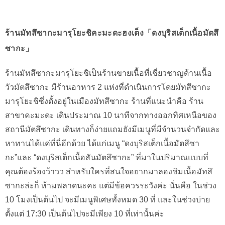
ร้านมัทสึซากะมารุโยะชิคะมะดะฮงเต็ง「ดงบุริสเต็กเนื้อมัตสึ
ซากะ」
ร้านมัทสึซากะมารุโยะชิเป็นร้านขายเนื้อที่เชี่ยวชาญด้านเนื้อ
วัวมัตสึซากะ มีร้านอาหาร 2 แห่งที่ดำเนินการโดยมัทสึซากะ
มารุโยะชิซึ่งตั้งอยู่ในเมืองมัทสึซากะ ร้านที่แนะนำคือ ร้าน
สาขาคะมะดะ เดินประมาณ 10 นาทีจากทางออกทิศเหนือของ
สถานีมัตสึซากะ เดินทางก็ง่ายแถมยังมีเมนูที่มีจำนวนจำกัดและ
หาทานได้แค่ที่นี่อีกด้วย ได้แก่เมนู “ดงบุริสเต็กเนื้อมัตสึซา
กะ”และ “ดงบุริสเต็กเนื้อสันมัตสึซากะ” ที่มาในปริมาณแบบที่
คุณต้องร้องว้าวว สำหรับใครที่สนใจอยากมาลองชิมเนื้อมัทสึ
ซากะล่ะก็ ห้ามพลาดนะคะ แต่มีข้อควรระวังค่ะ นั่นคือ ในช่วง
10 โมงเป็นต้นไป จะมีเมนูพิเศษทั้งหมด 30 ที่ และในช่วงบ่าย
ตั้งแต่ 17:30 เป็นต้นไปจะมีเพียง 10 ที่เท่านั้นค่ะ