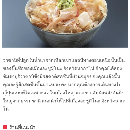
วาซาบิที่ปลูกในน้ำแร่จากเทือกเขาแอลป์ทางตอนเหนือนั้นเป็น
ของขึ้นชื่อของเมืองอะซูมิโนะ จังหวัดนากาโน่ ถ้าคุณได้ลอง
ชิมดงบุริวาซาบิซึ่งมีรสชาติสดชื่นที่ผ่านจมูกของคุณแล้วนั้น
คุณจะรู้สึกสดชื่นขึ้นมาเลยล่ะค่ะ หากคุณต้องการเดินทางไป
ญี่ปุ่นแบบที่ไม่เฉพาะแค่ในเมืองใหญ่ แต่อยากสัมผัสพลังอันยิ่ง
ใหญ่จากธรรมชาติ แนะนำให้ไปที่เมืองอะซูมิโนะ จังหวัดนากา
โน่
ร้านที่แนะนำ