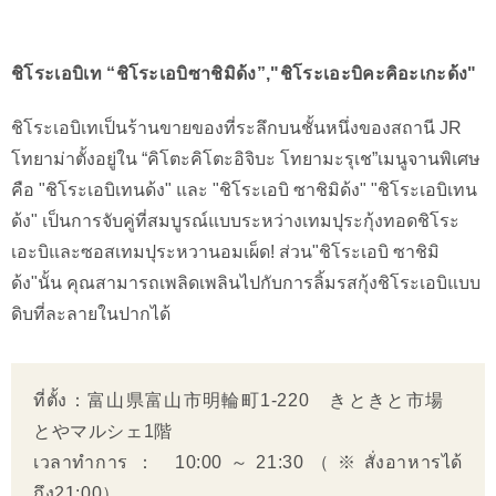
ชิโระเอบิเท “ชิโระเอบิซาชิมิด้ง”,"ชิโระเอะบิคะคิอะเกะด้ง"
ชิโระเอบิเทเป็นร้านขายของที่ระลึกบนชั้นหนึ่งของสถานี JR
โทยาม่าตั้งอยู่ใน “คิโตะคิโตะอิจิบะ โทยามะรุเช”เมนูจานพิเศษ
คือ "ชิโระเอบิเทนด้ง" และ "ชิโระเอบิ ซาชิมิด้ง" "ชิโระเอบิเทน
ด้ง" เป็นการจับคู่ที่สมบูรณ์แบบระหว่างเทมปุระกุ้งทอดชิโระ
เอะบิและซอสเทมปุระหวานอมเผ็ด! ส่วน"ชิโระเอบิ ซาชิมิ
ด้ง"นั้น คุณสามารถเพลิดเพลินไปกับการลิ้มรสกุ้งชิโระเอบิแบบ
ดิบที่ละลายในปากได้
ที่ตั้ง：富山県富山市明輪町1-220 きときと市場
とやマルシェ1階
เวลาทำการ： 10:00～21:30（※สั่งอาหารได้
ถึง21:00）