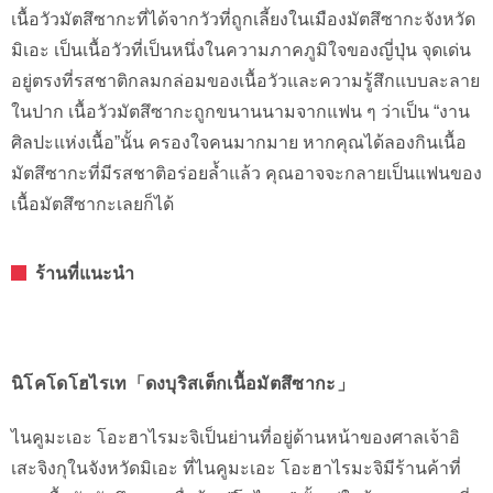
เนื้อวัวมัตสึซากะที่ได้จากวัวที่ถูกเลี้ยงในเมืองมัตสึซากะจังหวัด
มิเอะ เป็นเนื้อวัวที่เป็นหนึ่งในความภาคภูมิใจของญี่ปุ่น จุดเด่น
อยู่ตรงที่รสชาติกลมกล่อมของเนื้อวัวและความรู้สึกแบบละลาย
ในปาก เนื้อวัวมัตสึซากะถูกขนานนามจากแฟน ๆ ว่าเป็น “งาน
ศิลปะแห่งเนื้อ”นั้น ครองใจคนมากมาย หากคุณได้ลองกินเนื้อ
มัตสึซากะที่มีรสชาติอร่อยล้ำแล้ว คุณอาจจะกลายเป็นแฟนของ
เนื้อมัตสึซากะเลยก็ได้
ร้านที่แนะนำ
นิโคโดโฮไรเท「ดงบุริสเต็กเนื้อมัตสึซากะ」
ไนคูมะเอะ โอะฮาไรมะจิเป็นย่านที่อยู่ด้านหน้าของศาลเจ้าอิ
เสะจิงกุในจังหวัดมิเอะ ที่ไนคูมะเอะ โอะฮาไรมะจิมีร้านค้าที่