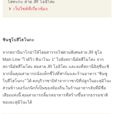
โฮทะกะ สาย JR โออิโตะ
เว็บไซต์ที่เกี่ยวข้อง
ชินชูโบสึโฮโนกะ
จากสถานีนาโกย่าให้โดยสารรถไฟด่วนพิเศษสาย JR ชูโอ
Main Line "ไวด์วิว ชินาโนะ 1" ไปยังสถานีมัตสึโมโตะ จาก
สถานีมัตสึโมโตะ ต่อสาย JR โออิโตะ และลงที่สถานีอิสุซึบะชิ
จากนั้นคุณสามารถนั่งแท็กซี่ไปที่ฟาร์มและร้านอาหาร “ชินชู
โบสึโฮโนกะ” ได้ ดงบุริวาซาบิทำจากวาซาบิที่ปลูกในอะสุมิโนะ
ส่วนข้าวออร์แกนิกก็เป็นของท้องถิ่น ในร้านอาหารลับที่มีชื่อ
เสียงแห่งนี้ คุณสามารถลิ้มรสอาหารที่สร้างขึ้นจากธรรมชาติ
ของอะสุมิโนะได้