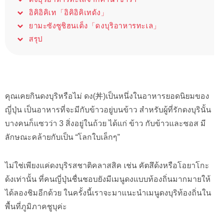
อิคิอิคิเท「อิคิอิคิเทด้ง」
ยามะซังซูชิฮนเต็ง「ดงบุริอาหารทะเล」
สรุป
คุณเคยกินดงบุริหรือไม่ ดง(丼)เป็นหนึ่งในอาหารยอดนิยมของ
ญี่ปุ่น เป็นอาหารที่จะมีกับข้าวอยู่บนข้าว สำหรับผู้ที่รักดงบุรินั้น
บางคนก็แซวว่า 3 สิ่งอยู่ในถ้วย ได้แก่ ข้าว กับข้าวและซอส มี
ลักษณะคล้ายกับเป็น “โลกใบเล็กๆ”
ไม่ใช่เพียงแค่ดงบุริรสชาติคลาสสิค เช่น คัตสึด้งหรือโอยาโกะ
ด้งเท่านั้น ที่คนญี่ปุ่นชื่นชอบยังมีเมนูดงแบบท้องถิ่นมากมายให้
ได้ลองชิมอีกด้วย ในครั้งนี้เราจะมาแนะนำเมนูดงบุริท้องถิ่นใน
พื้นที่ภูมิภาคชูบุค่ะ