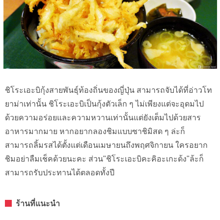
ชิโระเอะบิกุ้งสายพันธุ์ท้องถิ่นของญี่ปุ่น สามารถจับได้ที่อ่าวโท
ยาม่าเท่านั้น ชิโระเอะบิเป็นกุ้งตัวเล็ก ๆ ไม่เพียงแต่จะอุดมไป
ด้วยความอร่อยและความหวานเท่านั้นแต่ยังเต็มไปด้วยสาร
อาหารมากมาย หากอยากลองชิมแบบซาชิมิสด ๆ ล่ะก็
สามารถลิ้มรสได้ตั้งแต่เดือนเมษายนถึงพฤศจิกายน ใครอยาก
ชิมอย่าลืมเช็คด้วยนะคะ ส่วน"ชิโระเอะบิคะคิอะเกะด้ง"ล้ะก็
สามารถรับประทานได้ตลอดทั้งปี
ร้านที่แนะนำ