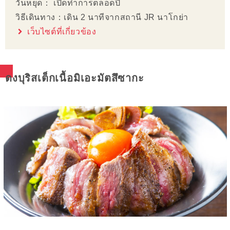
วันหยุด： เปิดทำการตลอดปี
วิธีเดินทาง：เดิน 2 นาทีจากสถานี JR นาโกย่า
เว็บไซต์ที่เกี่ยวข้อง
ดงบุริสเต็กเนื้อมิเอะมัตสึซากะ