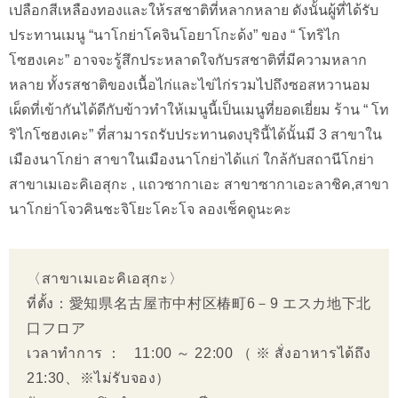
เปลือกสีเหลืองทองและให้รสชาติที่หลากหลาย ดังนั้นผู้ที่ได้รับ
ประทานเมนู “นาโกย่าโคจินโอยาโกะด้ง” ของ “ โทริไก
โซฮงเคะ” อาจจะรู้สึกประหลาดใจกับรสชาติที่มีความหลาก
หลาย ทั้งรสชาติของเนื้อไก่และไข่ไก่รวมไปถึงซอสหวานอม
เผ็ดที่เข้ากันได้ดีกับข้าวทำให้เมนูนี้เป็นเมนูที่ยอดเยี่ยม ร้าน “ โท
ริไกโซฮงเคะ” ที่สามารถรับประทานดงบุรินี้ได้นั้นมี 3 สาขาใน
เมืองนาโกย่า สาขาในเมืองนาโกย่าได้แก่ ใกล้กับสถานีโกย่า
สาขาเมเอะคิเอสุกะ , แถวซากาเอะ สาขาซากาเอะลาชิค,สาขา
นาโกย่าโจวคินชะจิโยะโคะโจ ลองเช็คดูนะคะ
〈สาขาเมเอะคิเอสุกะ〉
ที่ตั้ง：愛知県名古屋市中村区椿町6－9 エスカ地下北
口フロア
เวลาทำการ： 11:00～22:00（※สั่งอาหารได้ถึง
21:30、※ไม่รับจอง）