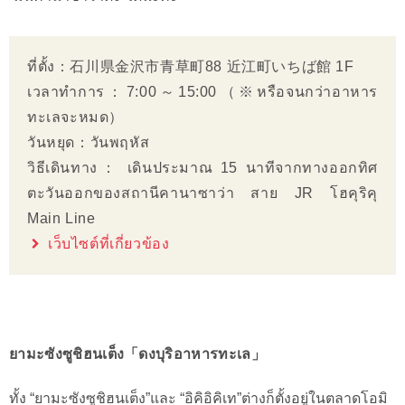
ที่ตั้ง：石川県金沢市青草町88 近江町いちば館 1F
เวลาทำการ：7:00～15:00（※หรือจนกว่าอาหาร
ทะเลจะหมด）
วันหยุด：วันพฤหัส
วิธีเดินทาง： เดินประมาณ 15 นาทีจากทางออกทิศ
ตะวันออกของสถานีคานาซาว่า สาย JR โฮคุริคุ
Main Line
เว็บไซต์ที่เกี่ยวข้อง
ยามะซังซูชิฮนเต็ง「ดงบุริอาหารทะเล」
ทั้ง “ยามะซังซูชิฮนเต็ง”และ “อิคิอิคิเท”ต่างก็ตั้งอยู่ในตลาดโอมิ