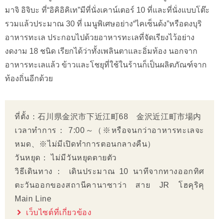
มาจิ อิจิบะ ที่“อิคิอิคิเท”มีที่นั่งเคาน์เตอร์ 10 ที่และที่นั่งแบบโต๊ะ
รวมแล้วประมาณ 30 ที่ เมนูพิเศษอย่าง“ไคเซ็นด้ง”หรือดงบุริ
อาหารทะเล ประกอบไปด้วยอาหารทะเลที่จัดเรียงไว้อย่าง
งดงาม 18 ชนิด เรียกได้ว่าทั้งเพลินตาและอิ่มท้อง นอกจาก
อาหารทะเลแล้ว ข้าวและโชยุที่ใช้ในร้านก็เป็นผลิตภัณฑ์จาก
ท้องถิ่นอีกด้วย
ที่ตั้ง：石川県金沢市下近江町68 金沢近江町市場内
เวลาทำการ： 7:00～（※หรือจนกว่าอาหารทะเลจะ
หมด、※ไม่มีเปิดทำการตอนกลางคืน）
วันหยุด： ไม่มีวันหยุดตายตัว
วิธีเดินทาง： เดินประมาณ 10 นาทีจากทางออกทิศ
ตะวันออกของสถานีคานาซาว่า สาย JR โฮคุริคุ
Main Line
เว็บไซต์ที่เกี่ยวข้อง