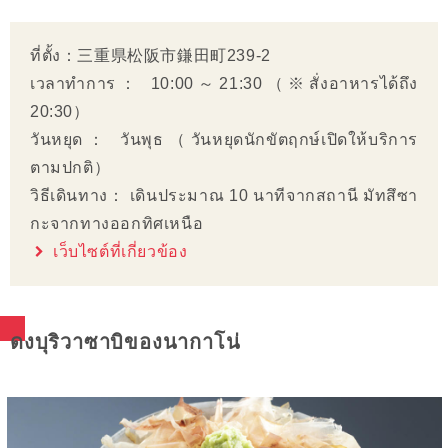
ที่ตั้ง：三重県松阪市鎌田町239-2
เวลาทำการ： 10:00～21:30（※สั่งอาหารได้ถึง
20:30）
วันหยุด： วันพุธ（วันหยุดนักขัตฤกษ์เปิดให้บริการ
ตามปกติ）
วิธีเดินทาง： เดินประมาณ 10 นาทีจากสถานี มัทสึซา
กะจากทางออกทิศเหนือ
เว็บไซต์ที่เกี่ยวข้อง
ดงบุริวาซาบิของนากาโน่