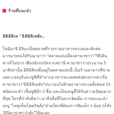
ร้านที่แนะนำ
อิคิอิคิเท「อิคิอิคิเทด้ง」
โอมิมาจิ อิจิบะเป็นตลาดที่รวบรวมอาหารทะเลและผักสด
มากมายจนได้รับฉายาว่า “ตลาดแห่งเมืองคานาซาว่า”วิธีเดิน
ทางก็ไม่ยาก เพียงนั่งรถบัสจากสถานี คานาซาว่าประมาณ 5
นาทีเท่านั้น อิคิอิคิเทตั้งอยู่ในตลาดแห่งนี้ เป็นร้านอาหารที่ขาย
เฉพาะดงบุริและซูชิที่ทำจากอาหารทะเลสดส่งตรงจากท่าเรือ
คานาซาว่า“อิคิอิคิเทด้ง”ประกอบไปด้วยอาหารทะเลทั้งหมด 14
ชนิดและข้าวปั้นซูชิอีก 2 ชิ้น และเป็นเทนูที่ได้รับความนิยมมาก
ที่สุด ใครที่กำลังคิดว่า มาถึงทั้งทีก็อยากจัดเต็ม เราขอแนะนำ
เมนู “โทคุเซ็นโฮคุริคุด้ง"ส่วนใครที่ต้องการชิมเล็ก ๆ น้อย ๆก็สั่ง
“มินิคานาซาว่าด้ง"ได้นะคะ