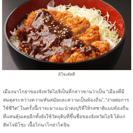
มิโซะคัตสึ
เมืองนาโกย่าของจังหวัดไอจิเป็นที่กล่าวขานว่าเป็น “เมืองที่มี
สมดุลระหว่างความทันสมัยและความเป็นท้องถิ่น”, “ง่ายต่อการ
ใช้ชีวิต” ในครั้งนี้เราจะมาแนะนำดงบุริที่ให้รสชาติแบบท้องถิ่น
ที่แสนคุ้นเคยอีกทั้งยังใช้วัตถุดิบที่ขึ้นชื่อของจังหวัดไอจิ ได้แก่
ฮัทโจมิโซะ เนื้อไก่นาโกย่าโคจิน