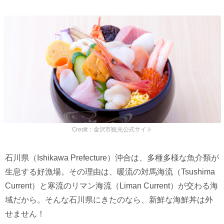
Credit：金沢市観光公式サイト
石川県（Ishikawa Prefecture）沖合は、多種多様な魚介類が
生息する好漁場。その理由は、暖流の対馬海流（Tsushima
Current）と寒流のリマン海流（Liman Current）が交わる海
域だから。そんな石川県にきたのなら、新鮮な海鮮丼は外
せません！