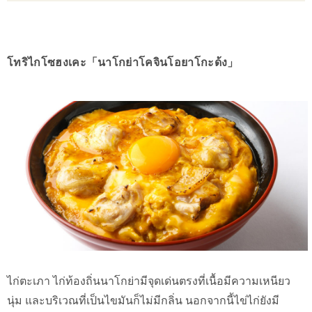
โทริไกโซฮงเคะ「นาโกย่าโคจินโอยาโกะด้ง」
ไก่ตะเภา ไก่ท้องถิ่นนาโกย่ามีจุดเด่นตรงที่เนื้อมีความเหนียว
นุ่ม และบริเวณที่เป็นไขมันก็ไม่มีกลิ่น นอกจากนี้ไข่ไก่ยังมี