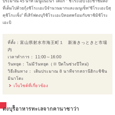
ประมาณ 45 นาที เมนูแนะนำ ได้แก่ “"ชิโระเอบิโอะซาชิมิด้ง”
ที่เต็มไปด้วยกุ้งชิโระเอะบิจำนวนมากและเมนูเซ็ท“ชิโระเอะบิสุ
คุชิโกะเซ็ง” ที่เสิร์ฟดงบุริชิโระเอะบิทอดพร้อมกับซาชิมิชิโระ
เอะบิ
ที่ตั้ง：富山県射水市海王町１ 新湊きっときと市場
内
เวลาทำการ： 11:00～16:00
วันหยุด： ไม่มีวันหยุด（※ ปิดในช่วงปีใหม่)
วิธีเดินทาง： เดินประมาณ 8 นาทีจากสถานีฮิกะชิชิน
มินาโตะ
เว็บไซต์ที่เกี่ยวข้อง
ดงบุริิอาหารทะเลจากคานาซาว่า