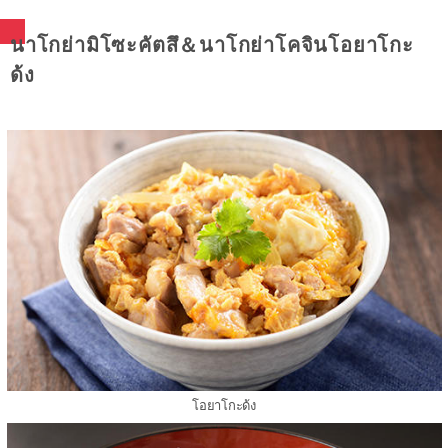
นาโกย่ามิโซะคัตสึ＆นาโกย่าโคจินโอยาโกะ
ด้ง
โอยาโกะด้ง