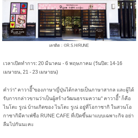
เครดิต：©R.S.H/RUNE
เวลาเปิดทำการ: 20 มีนาคม - 6 พฤษภาคม (วันปิด: 14-16
เมษายน, 21 - 23 เมษายน)
คำว่า“ คาวาอิี้”ของภาษาญี่ปุ่นได้กลายเป็นภาษาสากล และผู้ได้
รับการกล่าวขานว่าเป็นผู้สร้างวัฒนธรรมความ“ คาวาอิี้” ก็คือ
ไนโตะ รูเน่ บ้านเกิดของ ไนโตะ รูเน่ อยู่ที่โอกาซากิ ในสวนโอ
กาซากิมีคาเฟ่ชื่อ RUNE CAFE ที่เปิดขึ้นมาแบบเฉพาะกิจ อย่า
ลืมไปกันนะคะ