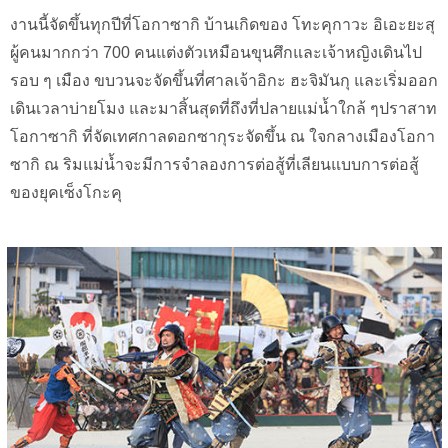
งานนี้จัดขึ้นทุกปีที่โอกาซากิ บ้านเกิดของ โทะคุกาวะ อิเอะยะสุ
ผู้คนมากกว่า 700 คนแต่งตัวเหมือนขุนศึกและเจ้าหญิงเดินไป
รอบ ๆ เมือง ขบวนจะจัดขึ้นที่ศาลเจ้าอิกะ ฮะจิมันกุ และเริ่มออก
เดินเวลาบ่ายโมง และมาสิ้นสุดที่ถึงที่ปลายแม่น้ำใกล้ ๆปราสาท
โอกาซากิ ที่จัดเทศกาลดอกซากุระจัดขึ้น ณ ใจกลางเมืองโอกา
ซากิ ณ ริมแม่น้ำจะมีการจำลองการต่อสู้ที่เลียนแบบการต่อสู้
ของยุคเซ็งโกะคุ