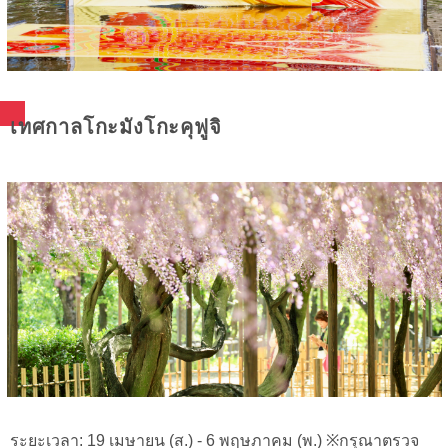
เทศกาลโกะมังโกะคุฟูจิ
ระยะเวลา: 19 เมษายน (ส.) - 6 พฤษภาคม (พ.) ※กรุณาตรวจ