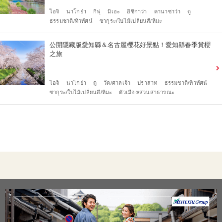
ไอจิ
นาโกย่า
กิฟุ
มิเอะ
อิชิกาว่า
คานาซาว่า
ดู
ธรรมชาติ/ทิวทัศน์
ซากุระ/ใบไม้เปลี่ยนสี/หิมะ
公開隱藏版愛知縣＆名古屋櫻花好景點！愛知縣春季賞櫻
之旅
ไอจิ
นาโกย่า
ดู
วัด/ศาลเจ้า
ปราสาท
ธรรมชาติ/ทิวทัศน์
ซากุระ/ใบไม้เปลี่ยนสี/หิมะ
ตัวเมือง/สวนสาธารณะ