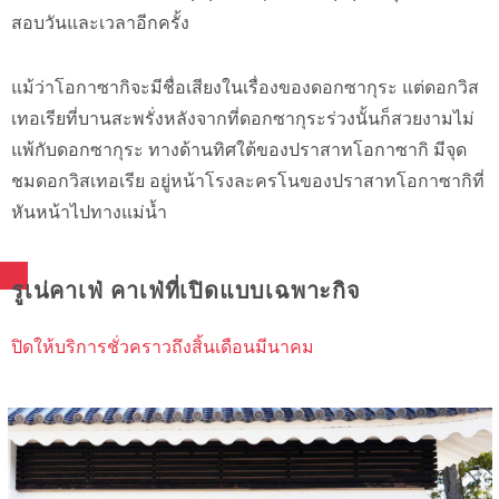
สอบวันและเวลาอีกครั้ง
แม้ว่าโอกาซากิจะมีชื่อเสียงในเรื่องของดอกซากุระ แต่ดอกวิส
เทอเรียที่บานสะพรั่งหลังจากที่ดอกซากุระร่วงนั้นก็สวยงามไม่
แพ้กับดอกซากุระ ทางด้านทิศใต้ของปราสาทโอกาซากิ มีจุด
ชมดอกวิสเทอเรีย อยู่หน้าโรงละครโนของปราสาทโอกาซากิที่
หันหน้าไปทางแม่น้ำ
รูเน่คาเฟ่ คาเฟ่ที่เปิดแบบเฉพาะกิจ
ปิดให้บริการชั่วคราวถึงสิ้นเดือนมีนาคม