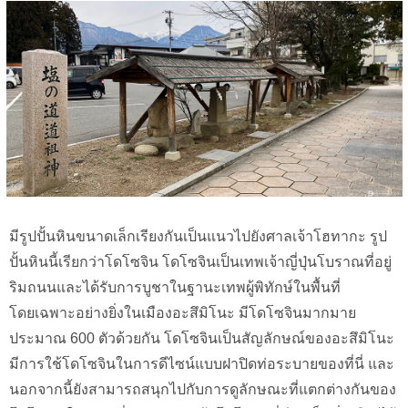
มีรูปปั้นหินขนาดเล็กเรียงกันเป็นแนวไปยังศาลเจ้าโฮทากะ รูป
ปั้นหินนี้เรียกว่าโดโซจิน โดโซจินเป็นเทพเจ้าญี่ปุ่นโบราณที่อยู่
ริมถนนและได้รับการบูชาในฐานะเทพผู้พิทักษ์ในพื้นที่
โดยเฉพาะอย่างยิ่งในเมืองอะสึมิโนะ มีโดโซจินมากมาย
ประมาณ 600 ตัวด้วยกัน โดโซจินเป็นสัญลักษณ์ของอะสึมิโนะ
มีการใช้โดโซจินในการดีไซน์แบบฝาปิดท่อระบายของที่นี่ และ
นอกจากนี้ยังสามารถสนุกไปกับการดูลักษณะที่แตกต่างกันของ