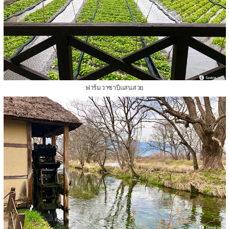
ฟาร์มวาซาบิแสนสวย