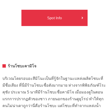
Spot Info
ร้านโซบะคามิโจ
บริเวณโดยรอบอะสึมิโนะเป็นที่รู้จักในฐานะแหล่งผลิตโซบะที่
มีชื่อเสียง ที่นี่มีร้านโซบะชื่อดังมากมาย ห่างจากพิพิธภัณฑ์โระ
คุซัง ประมาณ 5 นาทีมีร้านโซบะชื่อคามิโจ เมื่อมองดูในตอน
แรกการปรากฏตัวของชาว ภายนอกของร้านดูยุโรป ทำให้ทุก
คนไม่น่าเดาถูกว่านี่คือร้านโซบะ แต่โซบะที่ทำจากแหล่งน้ำ