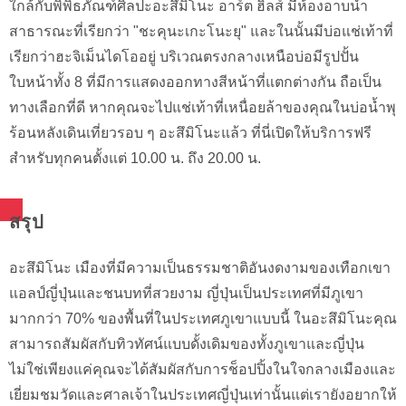
ใกล้กับพิพิธภัณฑ์ศิลปะอะสึมิโนะ อาร์ต ฮิลส์ มีห้องอาบน้ำ
สาธารณะที่เรียกว่า "ชะคุนะเกะโนะยุ" และในนั้นมีบ่อแช่เท้าที่
เรียกว่าฮะจิเม็นไดโออยู่ บริเวณตรงกลางเหนือบ่อมีรูปปั้น
ใบหน้าทั้ง 8 ที่มีการแสดงออกทางสีหน้าที่แตกต่างกัน ถือเป็น
ทางเลือกที่ดี หากคุณจะไปแช่เท้าที่เหนื่อยล้าของคุณในบ่อน้ำพุ
ร้อนหลังเดินเที่ยวรอบ ๆ อะสึมิโนะแล้ว ที่นี่เปิดให้บริการฟรี
สำหรับทุกคนตั้งแต่ 10.00 น. ถึง 20.00 น.
สรุป
อะสึมิโนะ เมืองที่มีความเป็นธรรมชาติอันงดงามของเทือกเขา
แอลป์ญี่ปุ่นและชนบทที่สวยงาม ญี่ปุ่นเป็นประเทศที่มีภูเขา
มากกว่า 70% ของพื้นที่ในประเทศภูเขาแบบนี้ ในอะสึมิโนะคุณ
สามารถสัมผัสกับทิวทัศน์แบบดั้งเดิมของทั้งภูเขาและญี่ปุ่น
ไม่ใช่เพียงแค่คุณจะได้สัมผัสกับการช็อปปิ้งในใจกลางเมืองและ
เยี่ยมชมวัดและศาลเจ้าในประเทศญี่ปุ่นเท่านั้นแต่เรายังอยากให้