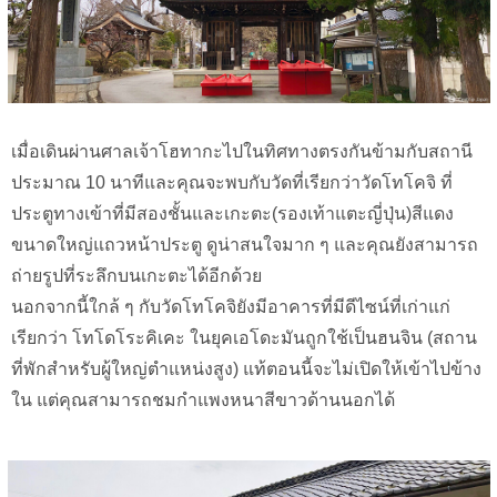
เมื่อเดินผ่านศาลเจ้าโฮทากะไปในทิศทางตรงกันข้ามกับสถานี
ประมาณ 10 นาทีและคุณจะพบกับวัดที่เรียกว่าวัดโทโคจิ ที่
ประตูทางเข้าที่มีสองชั้นและเกะตะ(รองเท้าแตะญี่ปุ่น)สีแดง
ขนาดใหญ่แถวหน้าประตู ดูน่าสนใจมาก ๆ และคุณยังสามารถ
ถ่ายรูปที่ระลึกบนเกะตะได้อีกด้วย
นอกจากนี้ใกล้ ๆ กับวัดโทโคจิยังมีอาคารที่มีดีไซน์ที่เก่าแก่
เรียกว่า โทโดโระคิเคะ ในยุคเอโดะมันถูกใช้เป็นฮนจิน (สถาน
ที่พักสำหรับผู้ใหญ่ตำแหน่งสูง) แท้ตอนนี้จะไม่เปิดให้เข้าไปข้าง
ใน แต่คุณสามารถชมกำแพงหนาสีขาวด้านนอกได้