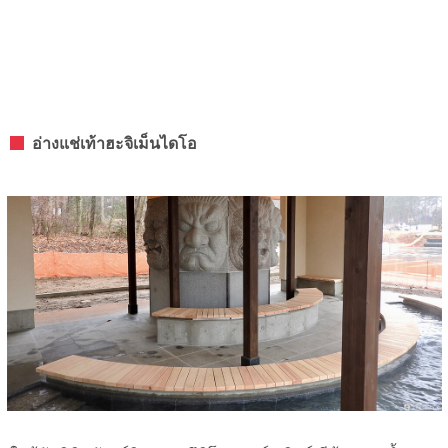
อ่างแช่เท้าฮะจิเม็นไดโอ