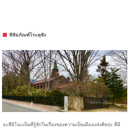
พิพิธภัณฑ์โระคุซัง
อะสึมิโนะเป็นที่รู้จักในเรื่องของความเป็นเมืองแห่งศิลปะ ที่มี