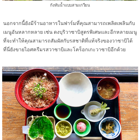
กังหันน้ำแบบสามเกวียน
นอกจากนี้ยังมีร้านอาหารในฟาร์มที่คุณสามารถเพลิดเพลินกับ
เมนูอันหลากหลาย เช่น ดงบุริวาซาบิสูตรพิเศษและอีกหลายเมนู
ที่จะทำให้คุณสามารถสัมผัสกับรสชาติที่แท้จริงของวาซาบิได้
ที่นี่ยังขายไอศครีมรสวาซาบิและโคร็อกเกะวาซาบิอีกด้วย