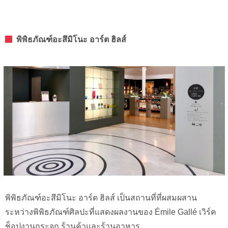
พิพิธภัณฑ์อะสึมิโนะ อาร์ต ฮิลส์
พิพิธภัณฑ์อะสึมิโนะ อาร์ต ฮิลส์ เป็นสถานที่ที่ผสมผสาน
ระหว่างพิพิธภัณฑ์ศิลปะที่แสดงผลงานของ Émile Gallé เวิร์ค
ช็อปงานกระจก ร้านค้าและร้านอาหาร