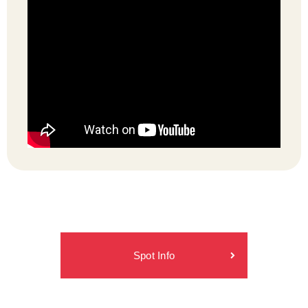
Spot Info