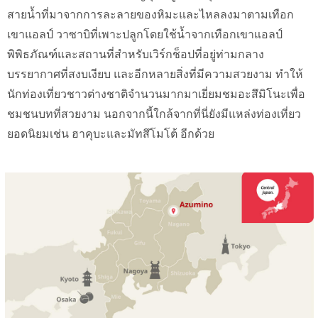
สายน้ำที่มาจากการละลายของหิมะและไหลลงมาตามเทือก
เขาแอลป์ วาซาบิที่เพาะปลูกโดยใช้น้ำจากเทือกเขาแอลป์
พิพิธภัณฑ์และสถานที่สำหรับเวิร์กช็อปที่อยู่ท่ามกลาง
บรรยากาศที่สงบเงียบ และอีกหลายสิ่งที่มีความสวยงาม ทำให้
นักท่องเที่ยวชาวต่างชาติจำนวนมากมาเยี่ยมชมอะสึมิโนะเพื่อ
ชมชนบทที่สวยงาม นอกจากนี้ใกล้จากที่นี่ยังมีแหล่งท่องเที่ยว
ยอดนิยมเช่น ฮาคุบะและมัทสึโมโต้ อีกด้วย