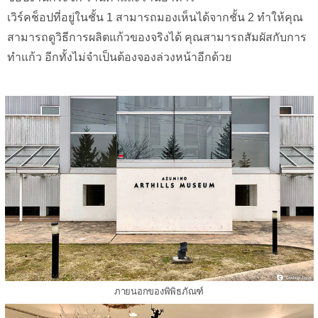
เวิร์คช็อปที่อยู่ในชั้น 1 สามารถมองเห็นได้จากชั้น 2 ทำให้คุณ
สามารถดูวิธีการผลิตแก้วของจริงได้ คุณสามารถสัมผัสกับการ
ทำแก้ว อีกทั้งไม่จำเป็นต้องจองล่วงหน้าอีกด้วย
ภายนอกของพิพิธภัณฑ์