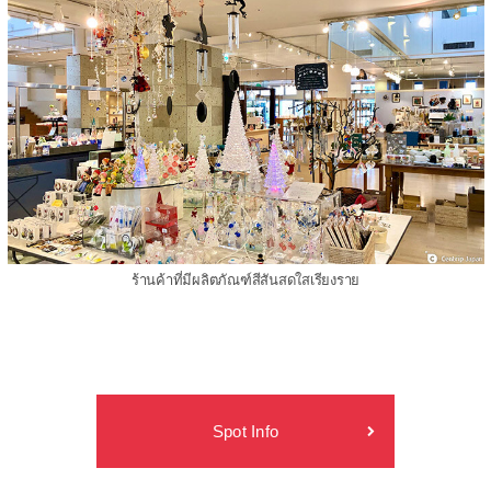
ร้านค้าที่มีผลิตภัณฑ์สีสันสดใสเรียงราย
Spot Info