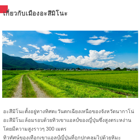
เกี่ยวกับเมืองอะสึมิโนะ
อะสึมิโนะตั้งอยู่ทางทิศตะวันตกเฉียงเหนือของจังหวัดนากาโน่
อะสึมิโนะล้อมรอบด้วยทิวเขาแอลป์ของญี่ปุ่นซึ่งสูงตระหง่าน
โดยมีความสูงราวๆ 300 เมตร
ทิวทัศน์ของเทือกเขาแอลป์ญี่ปุ่นที่ถูกปกคลุมไปด้วยหิมะ