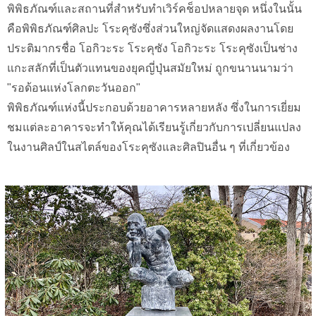
พิพิธภัณฑ์และสถานที่สำหรับทำเวิร์คช็อปหลายจุด หนึ่งในนั้น
คือพิพิธภัณฑ์ศิลปะ โระคุซังซึ่งส่วนใหญ่จัดแสดงผลงานโดย
ประติมากรชื่อ โอกิวะระ โระคุซัง โอกิวะระ โระคุซังเป็นช่าง
แกะสลักที่เป็นตัวแทนของยุคญี่ปุ่นสมัยใหม่ ถูกขนานนามว่า
"รอด้อนแห่งโลกตะวันออก"
พิพิธภัณฑ์แห่งนี้ประกอบด้วยอาคารหลายหลัง ซึ่งในการเยี่ยม
ชมแต่ละอาคารจะทำให้คุณได้เรียนรู้เกี่ยวกับการเปลี่ยนแปลง
ในงานศิลป์ในสไตล์ของโระคุซังและศิลปินอื่น ๆ ที่เกี่ยวข้อง