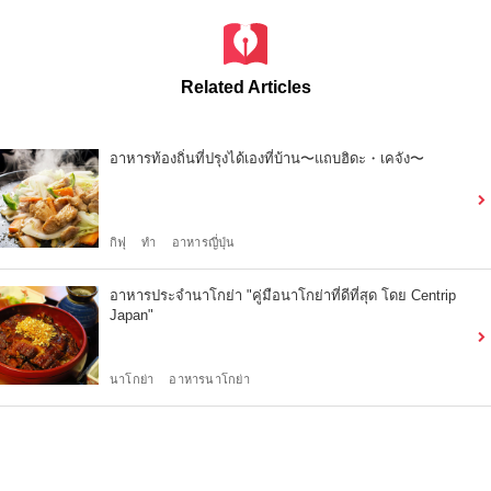
Related Articles
อาหารท้องถิ่นที่ปรุงได้เองที่บ้าน〜แถบฮิดะ・เคจัง〜
กิฟุ
ทำ
อาหารญี่ปุ่น
อาหารประจำนาโกย่า "คู่มือนาโกย่าที่ดีที่สุด โดย Centrip
Japan"
นาโกย่า
อาหารนาโกย่า