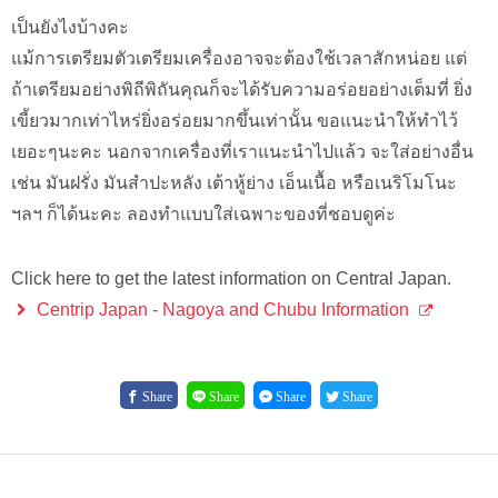
เป็นยังไงบ้างคะ
แม้การเตรียมตัวเตรียมเครื่องอาจจะต้องใช้เวลาสักหน่อย แต่
ถ้าเตรียมอย่างพิถีพิถันคุณก็จะได้รับความอร่อยอย่างเต็มที่ ยิ่ง
เขี้ยวมากเท่าไหร่ยิ่งอร่อยมากขึ้นเท่านั้น ขอแนะนำให้ทำไว้
เยอะๆนะคะ นอกจากเครื่องที่เราแนะนำไปแล้ว จะใส่อย่างอื่น
เช่น มันฝรั่ง มันสําปะหลัง เต้าหู้ย่าง เอ็นเนื้อ หรือเนริโมโนะ
ฯลฯ ก็ได้นะคะ ลองทำแบบใส่เฉพาะของที่ชอบดูค่ะ
Click here to get the latest information on Central Japan.
Centrip Japan - Nagoya and Chubu Information
Share
Share
Share
Share