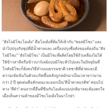
"ฮัจโจมิโซะโอเด้ง" คือโอเด้งที่ต้มให้เข้ากับ “ซอสมิโซะ” และ
นำไปปรุงกับซุปที่มีน้ำตาลและ เครื่องปรุงชื่อดังของท้องถิ่น “ฮัจ
โจมิโซะ” "ฮัจโจมิโซะ" เป็นมิโซะที่ผลิตโดยใช้ถั่วเหลืองไม่ได้
ใช้ข้าวสาลีหรือข้าวบาร์เลย์แบบมิโซะทั่วไปและในปัจจุบันที่
โกดังมิโซะก็ยังคงวิธีทำแบบธรรมชาติ รสชาติที่ฝาดและมี
ความเข้มข้นในตัวจะเกิดขึ้นหลังถูกหมักมาเป็นเวลายาวนาน
กว่า 2 ปี จุดเด่นคือลักษณะจะออกเป็น”สีน้ำตาลแรดิช” ค่อนไป
ทาง “สึดำ” คนจากที่อื่นที่ซีนกับโอเด้งแบบปกติอาจจะต้องตกใจ
เมื่อเห็นความดำของมิโซะโอเด้งในนาโกย่า