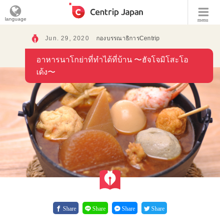
language
menu
Jun. 29, 2020
กองบรรณาธิการCentrip
อาหารนาโกย่าที่ทำได้ที่บ้าน 〜ฮัจโจมิโสะโอ
เด้ง〜
Share
Share
Share
Share