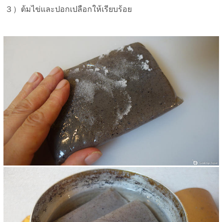
３）ต้มไข่และปอกเปลือกให้เรียบร้อย