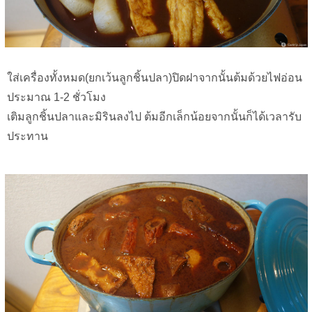
ใส่เครื่องทั้งหมด(ยกเว้นลูกชิ้นปลา)ปิดฝาจากนั้นต้มด้วยไฟอ่อน
ประมาณ 1-2 ชั่วโมง
เติมลูกชิ้นปลาและมิรินลงไป ต้มอีกเล็กน้อยจากนั้นก็ได้เวลารับ
ประทาน