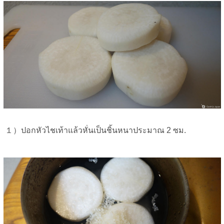
１）ปอกหัวไชเท้าแล้วหั่นเป็นชิ้นหนาประมาณ 2 ซม.