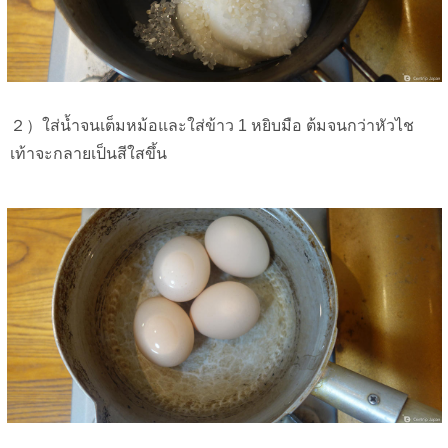
２）ใส่น้ำจนเต็มหม้อและใส่ข้าว 1 หยิบมือ ต้มจนกว่าหัวไช
เท้าจะกลายเป็นสีใสขึ้น