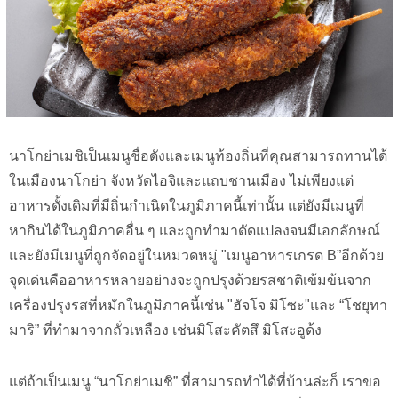
นาโกย่าเมชิเป็นเมนูชื่อดังและเมนูท้องถิ่นที่คุณสามารถทานได้
ในเมืองนาโกย่า จังหวัดไอจิและแถบชานเมือง ไม่เพียงแต่
อาหารดั้งเดิมที่มีถิ่นกำเนิดในภูมิภาคนี้เท่านั้น แต่ยังมีเมนูที่
หากินได้ในภูมิภาคอื่น ๆ และถูกทำมาดัดแปลงจนมีเอกลักษณ์
และยังมีเมนูที่ถูกจัดอยู่ในหมวดหมู่ "เมนูอาหารเกรด B”อีกด้วย
จุดเด่นคืออาหารหลายอย่างจะถูกปรุงด้วยรสชาติเข้มข้นจาก
เครื่องปรุงรสที่หมักในภูมิภาคนี้เช่น "ฮัจโจ มิโซะ"และ “โชยุทา
มาริ” ที่ทำมาจากถั่วเหลือง เช่นมิโสะคัตสึ มิโสะอูด้ง
แต่ถ้าเป็นเมนู “นาโกย่าเมชิ” ที่สามารถทำได้ที่บ้านล่ะก็ เราขอ