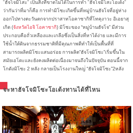
"ฮัจโจมิโสะ" เป็นสิ่งที่ขาดไม่ได้ในการทำ "ฮัจโจมิโสะโอเด้ง"
ว่ากันว่าที่มาก็คือ การทำมิโซะเกิดขึ้นที่หมู่บ้านฮัจโจที่อยู่ห่าง
ออกไปทางตะวันตกจากปราสาทโอคาซากิที่โทคุงาวะ อิเอยาสุ
เกิด (
จังหวัดไอจิ โอคาซากิ
) มิโซะของ “หมู่บ้านฮัจโจ” มีส่วน
ประกอบคือถั่วเหลืองและเกลือซึ่งเป็นสิ่งที่หาได้ง่าย และมีการ
ใช้น้ำใต้ดินจากธรรมชาติที่มีคุณภาพดีทำให้เป็นพื้นที่ที่
สามารถผลิตมิโซะแสนอร่อย การผลิต”ฮัจโจมิโซะ”เริ่มขึ้นใน
สมัยเอโดะและยังคงผลิตต่อเนื่องมาจนถึงในปัจจุบัน ตอนนี้จาก
โกดังมิโซะ 2 หลัง กลายเป็นโรงงานใหญ่่ “ฮัจโจมิโซะ”2หลัง
จะหาฮัจโจมิโซะโอเด้งทานได้ที่ไหน