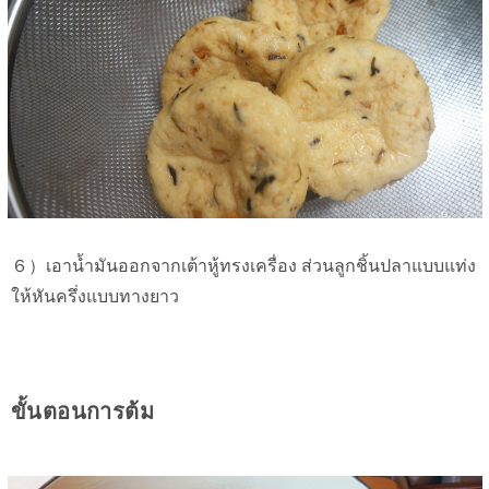
６）เอาน้ำมันออกจากเต้าหู้ทรงเครื่อง ส่วนลูกชิ้นปลาแบบแท่ง
ให้หันครึ่งแบบทางยาว
ขั้นตอนการต้ม