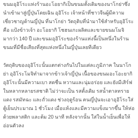
ขนมอุอิโระแห่งร้านอะโอยากิเป็นขนมดั้งเดิมของนาโกย่าซึ่ง
นำเข้ามาสู่ญี่ปุ่นโดยเฉิน อุอิโระ เจ้าหน้าที่ชาวจีนผู้มีความ
เชี่ยวชาญด้านญี่ปุ่น ที่นาโกย่า วัตถุดิบที่นำมาใช้สำหรับอุอิโระ
คือ แป้งข้าวเจ้า อะโอยากิ โชฮนเกะผลิตและขายขนมโมจิ
มากว่า 140 ปี และขนมอุอิโระของร้านแห่งนี้เป็นหนึ่งในร้าน
ขนมที่มีชื่อเสียงที่สุดแห่งหนึ่งในญี่ปุ่นเลยทีเดียว
วัตถุดิบของอุอิโระนั้นแตกต่างกันไปในแต่ละภูมิภาค ในนาโก
ย่า อุอิโระโมจิทำมาจากข้าวเจ้าญี่ปุ่น เนื้อของขนมอะโอะยากิ
อุอิโระนั้นมีความเบา สดชื่น หวานและนุ่มอร่อย และยังมีเสิร์ฟ
ในหลากหลายรสชาติ ไม่ว่าจะเป็น รสดั้งเดิม รสน้ำตาลทราย
แดง รสมัทฉะ และถั่วแดง ช่วงฤดูร้อน คนญี่ปุ่นจะเอาอุอิโระใส่
ตู้เย็นประมาณ 1 ชั่วโมง เมื่อแห้งและมีความแข็งมากขึ้น ให้ห่อ
ด้วยพลาสติก และต้ม 20 นาที หลังจากนั้น ใส่ในน้ำเย็นเพื่อให้
อ่อนตัวลง