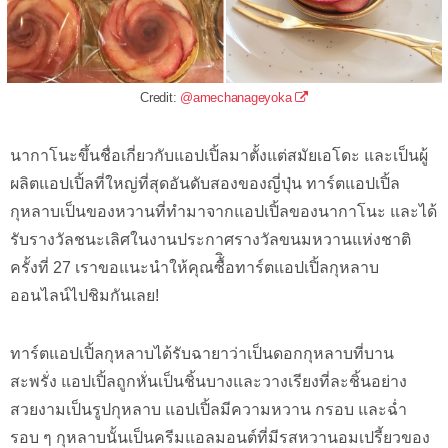
Credit:
@amechanageyoka
นากาโนะขึ้นชื่อเกี่ยวกับแอปเปิ้ลมาตั้งแต่สมัยเอโดะ และเป็นผู้
ผลิตแอปเปิ้ลที่ใหญ่ที่สุดอันดับสองของญี่ปุ่น ทาร์ตแอปเปิ้ล
กุหลาบเป็นของหวานที่ทำมาจากแอปเปิ้ลของนากาโนะ และได้
รับรางวัลชนะเลิศในงานประกาศรางวัลขนมหวานแห่งชาติ
ครั้งที่ 27 เราขอแนะนำให้คุณซื้ิอทาร์ตแอปเปิ้ลกุหลาบ
ออนไลน์ไปชิมกันเลย!
ทาร์ตแอปเปิ้ลกุหลาบได้รับฉายาว่าเป็นดอกกุหลาบที่บาน
สะพรั่ง แอปเปิ้ลถูกหั่นเป็นชิ้นบางและวางเรียงที่ละชิ้นอย่าง
สวยงามเป็นรูปกุหลาบ แอปเปิ้ลมีความหวาน กรอบ และฉ่ำ
รอบ ๆ กุหลาบนั้นเป็นครีมแอลมอนต์ที่มีรสหวานอมเปรี้ยวของ