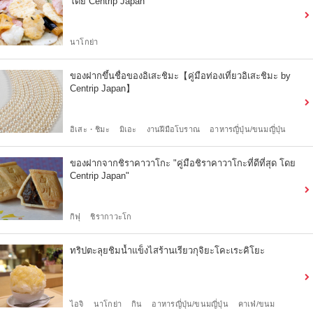
โดย Centrip Japan"
นาโกย่า
ของฝากขึ้นชื่อของอิเสะชิมะ【คู่มือท่องเที่ยวอิเสะชิมะ by
Centrip Japan】
อิเสะ・ชิมะ
มิเอะ
งานฝีมือโบราณ
อาหารญี่ปุ่น/ขนมญี่ปุ่น
ของฝากจากชิราคาวาโกะ "คู่มือชิราคาวาโกะที่ดีที่สุด โดย
Centrip Japan"
กิฟุ
ชิรากาวะโก
ทริปตะลุยชิมน้ำแข็งไสร้านเรียวกุจิยะโคะเระคิโยะ
ไอจิ
นาโกย่า
กิน
อาหารญี่ปุ่น/ขนมญี่ปุ่น
คาเฟ่/ขนม