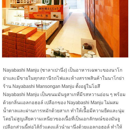
Nayabashi Manju (ซาลาเปานึ่ง) เป็นอาหารเฉพาะของนาโก
ย่าและมีขายในทุกสถานีรถไฟและห้างสรรพสินค้าในนาโกย่า
ร้าน Nayabashi Mansongan Manju ตั้งอยู่ในโอสึ
Nayabashi Manju เป็นขนมมันจูสาเกที่มีรสหวานอ่อน ๆ พร้อม
ด้วยกลิ่นแอลกอฮอล์ เปลือกของ Nayabashi Manju ไม่ผสม
น้ำตาลและผ่านการหมักด้วยสาเก ทำให้เนื้ิอมีความยืดและนุ่ม
โดยไม่สูญเสียความเหนียวของเนื้อที่เป็นเอกลักษณ์ของมันจู
เปลือกส่วนนี้ห่อไส้ถั่วแดงแล้วนำมานึ่งด้วยแอลกอฮอล์ ทำให้