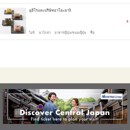
อุอิโรและบริษัทอาโอะยางิ
ไอจิ
นาโกย่า
อาหารญี่ปุ่น/ขนมญี่ปุ่น
ซื้อ