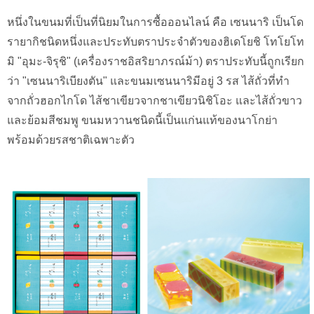
หนึ่งในขนมที่เป็นที่นิยมในการซื้อออนไลน์ คือ เซนนาริ เป็นโด
รายากิชนิดหนึ่งและประทับตราประจำตัวของฮิเดโยชิ โทโยโท
มิ "อุมะ-จิรุชิ" (เครื่องราชอิสริยาภรณ์ม้า) ตราประทับนี้ถูกเรียก
ว่า "เซนนาริเบียงตัน" และขนมเซนนาริมีอยู่ 3 รส ไส้ถั่วที่ทำ
จากถั่วฮอกไกโด ไส้ชาเขียวจากชาเขียวนิชิโอะ และไส้ถั่วขาว
และย้อมสีชมพู ขนมหวานชนิดนี้เป็นแก่นแท้ของนาโกย่า
พร้อมด้วยรสชาติเฉพาะตัว