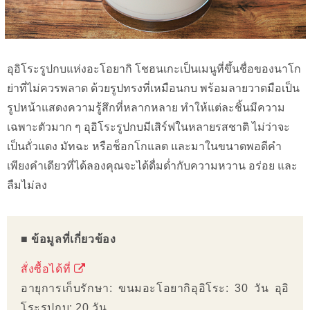
อุอิโระรูปกบแห่งอะโอยากิ โชฮนเกะเป็นเมนูที่ขึ้นชื่อของนาโก
ย่าที่ไม่ควรพลาด ด้วยรูปทรงที่เหมือนกบ พร้อมลายวาดมือเป็น
รูปหน้าแสดงความรู้สึกที่หลากหลาย ทำให้แต่ละชิ้นมีความ
เฉพาะตัวมาก ๆ อุอิโระรูปกบมีเสิร์ฟในหลายรสชาติ ไม่ว่าจะ
เป็นถั่วแดง มัทฉะ หรือช็อกโกแลต และมาในขนาดพอดีคำ
เพียงคำเดียวที่ได้ลองคุณจะได้ดื่มด่ำกับความหวาน อร่อย และ
ลืมไม่ลง
■ ข้อมูลที่เกี่ยวข้อง
สั่งซื้อได้ที่
อายุการเก็บรักษา: ขนมอะโอยากิอุอิโระ: 30 วัน อุอิ
โระรูปกบ: 20 วัน