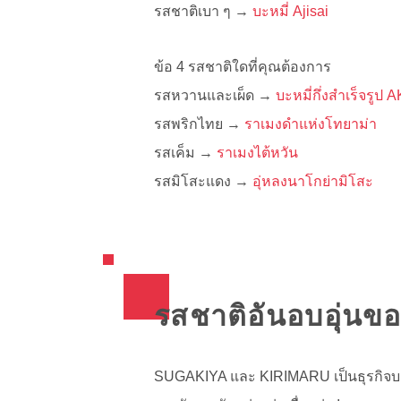
รสชาติเบา ๆ →
บะหมี่ Ajisai
ข้อ 4 รสชาติใดที่คุณต้องการ
รสหวานและเผ็ด →
บะหมี่กึ่งสำเร็จรู
รสพริกไทย →
ราเมงดำแห่งโทยาม่า
รสเค็ม →
ราเมงไต้หวัน
รสมิโสะแดง →
อุ่หลงนาโกย่ามิโสะ
รสชาติอันอบอุ่นของ
SUGAKIYA และ KIRIMARU เป็นธุรกิจบะห