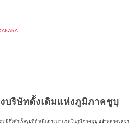
ป AKAKARA
บริษัทดั้งเดิมแห่งภูมิภาคชูบุ
มี่กึ่งสำเร็จรูปที่ดำเนินการมานานในภูมิภาคชูบุ อย่าพลาดรส