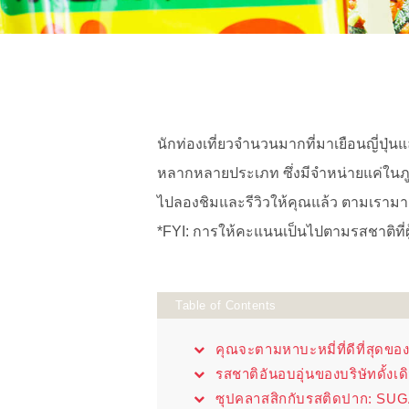
นักท่องเที่ยวจำนวนมากที่มาเยือนญี่ปุ่นแล
หลากหลายประเภท ซึ่งมีจำหน่ายแค่ในภูมิภา
ไปลองชิมและรีวิวให้คุณแล้ว ตามเรามาชิมบะ
*FYI: การให้คะแนนเป็นไปตามรสชาติที่ผ
Table of Contents
คุณจะตามหาบะหมี่ที่ดีที่สุดขอ
รสชาติอันอบอุ่นของบริษัทดั้งเด
ซุปคลาสสิกกับรสติดปาก: SU