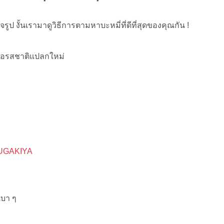
็จรูป งั้นเรามาดูวิธีการตามหาบะหมี่ที่ดีที่สุดของคุณกัน !
ือรสชาติแปลกใหม่
 SUGAKIYA
เบา ๆ