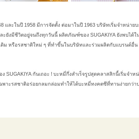
 และในปี 1958 มีการจัดตั้ง ต่อมาในปี 1963 บริษัทเริ่มจำหน่ายบะห
ยังมีชีวิตอยู่จนถึงทุกวันนี้ ผลิตภัณฑ์ของ SUGAKIYA ยังพบได้ในร
งเดิม หรือรสชาติใหม่ ๆ ที่ทำขึ้นในบริษัทและร่วมผลิตกับแบรนด์อื่
 SUGAKIYA กันเถอะ ! บะหมี่กึ่งสำเร็จรูปสุดคลาสสิกนี้เริ่มจำหน่า
ูตรเฉพาะรสชาติอร่อยกลมกล่อมทำให้ได้บะหมี่ทงคตซึที่ทานง่ายกว่าป