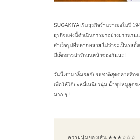
SUGAKIYA เริ่มธุรกิจร้านราเมงในปี 1948
ธุรกิจแห่งนี้ดำเนินการมาอย่างยาวนานและ
สำเร็จรูปที่หลากหลาย ไม่ว่าจะเป็นรสดั้
มีเด็กสาวน่ารักบนหน้าซองกันนะ !
วันนี้เรามาลิ้มรสกับรสชาติสุดคลาสสิกของ
เพื่อให้ได้บะหมี่เหนียวนุ่ม น้ำซุปหมูส
มาก ๆ !
ความนุ่มของเส้น ★★★☆☆☆