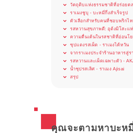
วัตถุดิบแห่งธรรมชาติที่อร่อ
ราเมงชูบุ - บะหมี่กึ่งสำเร็จรูป
ตัวเลือกสำหรับคนที่ชอบพริกไ
รสหวานสุขภาพดี: อุด้งมิโสะแห
ความตื่นเต้นในรสชาติที่อ่อนโย
ซุปแดงรสเผ็ด - ราเมงไต้หวัน
จากราเมงประจำร้านอาหารสู่ราเ
รสหวานและเผ็ดเฉพาะตัว - 
น้ำซุปรสเลิศ - ราเมง Ajisai
สรุป
คุณจะตามหาบะหมี่ที