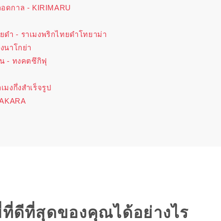
ยตลอดกาล - KIRIMARU
ทยดำ - ราเมงพริกไทยดำโทยาม่า
่งนาโกย่า
น - ทงคตซึกิฟุ
มงกึ่งสำเร็จรูป
AKAKARA
่ดีที่สุดของคุณได้อย่างไร