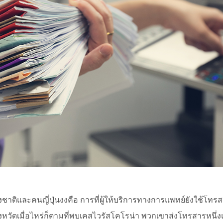
งชาติและคนญี่ปุ่นงงคือ การที่ผู้ให้บริการทางการแพทย์ยังใช้โท
วัดเมื่อไหร่ก็ตามที่พบเคสไวรัสโคโรน่า พวกเขาส่งโทรสารหนึ่งแผ่น