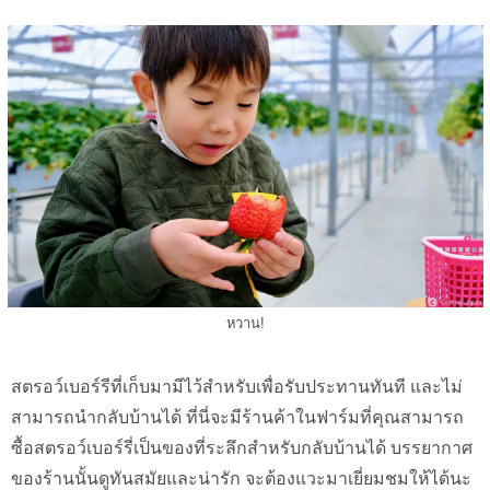
หวาน!
สตรอว์เบอร์รีที่เก็บมามีไว้สำหรับเพื่อรับประทานทันที และไม่
สามารถนำกลับบ้านได้ ที่นี่จะมีร้านค้าในฟาร์มที่คุณสามารถ
ซื้อสตรอว์เบอร์รี่เป็นของที่ระลึกสำหรับกลับบ้านได้ บรรยากาศ
ของร้านนั้นดูทันสมัยและน่ารัก จะต้องแวะมาเยี่ยมชมให้ได้นะ