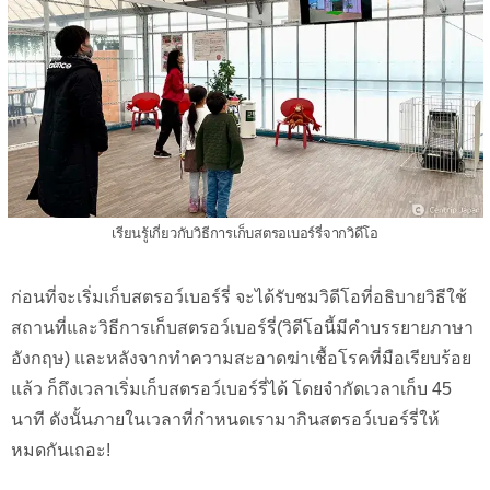
เรียนรู้เกี่ยวกับวิธีการเก็บสตรอเบอร์รี่จากวิดีโอ
ก่อนที่จะเริ่มเก็บสตรอว์เบอร์รี่ จะได้รับชมวิดีโอที่อธิบายวิธีใช้
สถานที่และวิธีการเก็บสตรอว์เบอร์รี่(วิดีโอนี้มีคำบรรยายภาษา
อังกฤษ) และหลังจากทำความสะอาดฆ่าเชื้อโรคที่มือเรียบร้อย
แล้ว ก็ถึงเวลาเริ่มเก็บสตรอว์เบอร์รี่ได้ โดยจำกัดเวลาเก็บ 45
นาที ดังนั้นภายในเวลาที่กำหนดเรามากินสตรอว์เบอร์รี่ให้
หมดกันเถอะ!