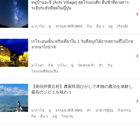
หมู่บ้านอะจิ (Achi Village) สุดโรแมนติก ผืนฟ้าที่ดวงดาว
ระยิบระยับที่สุดในญี่ปุ่น
นากาโน่
ดู
ธรรมชาติ/ทิวทัศน์
กิน
อื่น ๆ
อยู่
เรียวคัง
เกโระอนเซ็น ทริปเที่ยวใน 1 วันที่สนุกได้จากสถานที่ไม่ไกล
จากนาโกย่า④
นาโกย่า
กิฟุ
เกโระ
ดู
วัด/ศาลเจ้า
ทำ
กิน
โรงแรมที่มีอนเซ็ง
【南信州豊丘村】農家民宿ひがしで本物の農泊を体験し
最高のジビエを味わう
นากาโน่
ดู
ธรรมชาติ/ทิวทัศน์
ทำ
อาหารญี่ปุ่น
กิจกรรม
กิน
อื่น ๆ
อยู่
โรงแรม