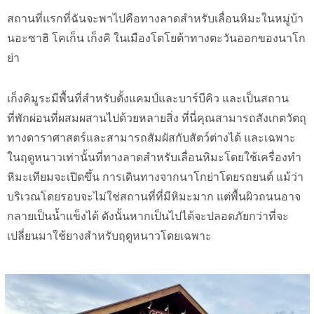
สถานที่แรกที่ฉันจะพาไปคือทางลาดสำหรับเลื่อนหิมะในหมู่บ้า
นอะซาฮิ โคเก็น เก็งคิ ในเมืองโตโยต้าทางตะวันออกของนาโก
ย่า
เก็งคิมูระมีพื้นที่สำหรับตั้งแคมป์และบาร์บีคิว และเป็นสถาน
ที่พักผ่อนที่ผสมผสานไปด้วยหลายสิ่ง ที่นี่คุณสามารถสังเกตวัตถุ
ทางดาราศาสตร์และสามารถสัมผัสกับสัตว์ต่างได้ และเฉพาะ
ในฤดูหนาวเท่านั้นที่ทางลาดสำหรับเลื่อนหิมะโดยใช้เครื่องทำ
หิมะเทียมจะเปิดขึ้น การเดินทางจากนาโกย่าโดยรถยนต์ แม้ว่า
บริเวณโดยรอบจะไม่ใช่สถานที่ที่มีหิมะมาก แต่พื้นผิวถนนอาจ
กลายเป็นน้ำแข็งได้ ดังนั้นหากเป็นไปได้จะปลอดภัยกว่าที่จะ
เปลี่ยนมาใช้ยางสำหรับฤดูหนาวโดยเฉพาะ