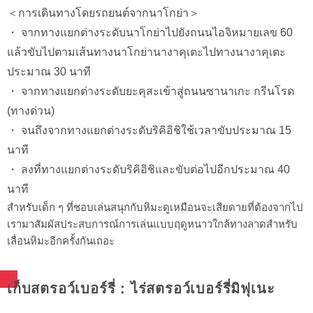
＜การเดินทางโดยรถยนต์จากนาโกย่า＞
・ จากทางแยกต่างระดับนาโกย่าไปยังถนนไอจิหมายเลข 60
แล้วขับไปตามเส้นทางนาโกย่านางาคุเตะไปทางนางาคุเตะ
ประมาณ 30 นาที
・ จากทางแยกต่างระดับยะคุสะเข้าสู่ถนนซานาเกะ กรีนโรด
(ทางด่วน)
・ จนถึงจากทางแยกต่างระดับริคิอิชิใช้เวลาขับประมาณ 15
นาที
・ ลงที่ทางแยกต่างระดับริคิอิชิและขับต่อไปอีกประมาณ 40
นาที
สำหรับเด็ก ๆ ที่ชอบเล่นสนุกกับหิมะดูเหมือนจะเสียดายที่ต้องจากไป
เรามาสัมผัสประสบการณ์การเล่นแบบฤดูหนาวใกล้ทางลาดสำหรับ
เลื่อนหิมะอีกครั้งกันเถอะ
เก็บสตรอว์เบอร์รี่ : ไร่สตรอว์เบอร์รี่มิฟุเนะ