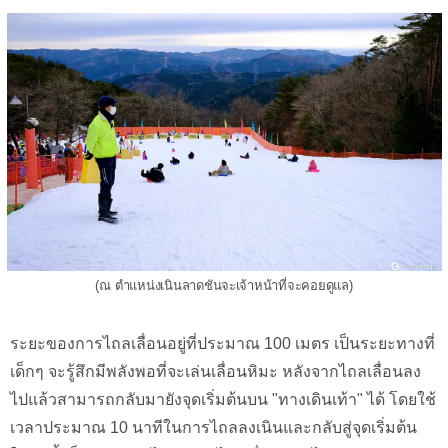
(ณ ตำแหน่งเนินลาดชันจะเจ้าหน้าที่จะคอยดูแล)
ระยะของการไถลเลื่อนอยู่ที่ประมาณ 100 เมตร เป็นระยะทางที่
เด็กๆ จะรู้สึกมีพลังพอที่จะเล่นเลื่อนหิมะ หลังจากไถลเลื่อนลง
ไปแล้วสามารถกลับมายังจุดเริ่มต้นบน "ทางเดินเท้า" ได้ โดยใช้
เวลาประมาณ 10 นาทีในการไถลลงเนินและกลับสู่จุดเริ่มต้น