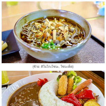
(ซ้าย: คิโนโกะโซบะ, โซบะเห็ด)