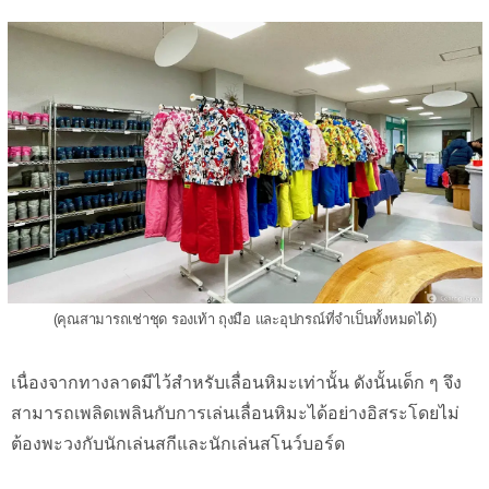
(คุณสามารถเช่าชุด รองเท้า ถุงมือ และอุปกรณ์ที่จำเป็นทั้งหมดได้)
เนื่องจากทางลาดมีไว้สำหรับเลื่อนหิมะเท่านั้น ดังนั้นเด็ก ๆ จึง
สามารถเพลิดเพลินกับการเล่นเลื่อนหิมะได้อย่างอิสระโดยไม่
ต้องพะวงกับนักเล่นสกีและนักเล่นสโนว์บอร์ด