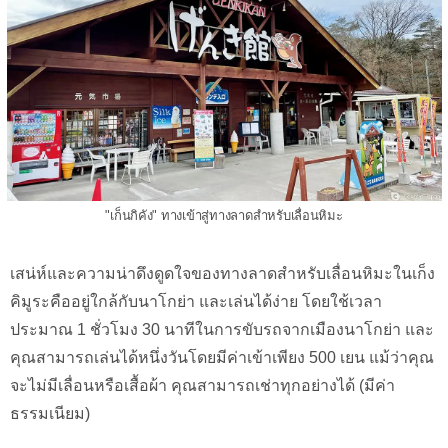
"เก็นกิคัง" ทางเข้าสู่ทางลาดสำหรับเลื่อนหิมะ
เสน่ห์และความน่าดึงดูดใจของทางลาดสำหรับเลื่อนหิมะในเก็ง
คิมูระคืออยู่ใกล้กับนาโกย่า และเล่นได้ง่าย โดยใช้เวลา
ประมาณ 1 ชั่วโมง 30 นาทีในการขับรถจากเมืองนาโกย่า และ
คุณสามารถเล่นได้หนึ่งวันโดยมีค่าเข้าเพียง 500 เยน แม้ว่าคุณ
จะไม่มีเลื่อนหรือเสื้อผ้า คุณสามารถเช่าทุกอย่างได้ (มีค่า
ธรรมเนียม)