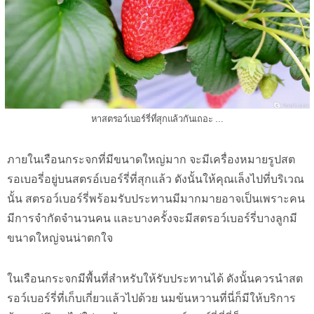
หาสตรอว์เบอร์รี่ที่สุกแล้วกันเถอะ ...
ภายในเรือนกระจกที่มีขนาดใหญ่มาก จะมีเครื่องหมายรูปสต
รอเบอรี่อยู่บนสตรอ์เบอร์รี่ที่สุกแล้ว ดังนั้นให้คุณเล็งไปที่บริเวณ
นั้น สตรอว์เบอร์รี่พร้อมรับประทานมีมากมายอาจเป็นเพราะคน
มีการจำกัดจำนวนคน และบางครั้งจะมีสตรอว์เบอร์รี่บางลูกมี
ขนาดใหญ่จนน่าตกใจ
ในเรือนกระจกมีพื้นที่สำหรับให้รับประทานได้ ดังนั้นควรนำสต
รอว์เบอร์รี่ที่เก็บเกี่ยวแล้วไปด้วย นมข้นหวานที่นี่ก็มีให้บริการ