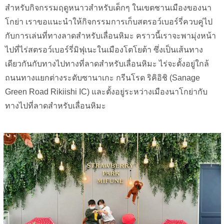
สำหรับกิจกรรมฤดูหนาวสำหรับเด็กๆ ในเขตชานเมืองของนา
โกย่า เราขอแนะนำให้กิจกรรมการเก็บสตรอว์เบอร์รี่ควบคู่ไป
กับการเล่นที่ทางลาดสำหรับเลื่อนหิมะ คราวนี้เราจะพามุ่งหน้า
ไปที่ไร่สตรอว์เบอร์รี่มิฟุเนะในเมืองโตโยต้า ซึ่งเป็นเส้นทาง
เดียวกันกับทางไปทางที่ลาดสำหรับเลื่อนหิมะ ไร่จะตั้งอยู่ใกล้
ถนนทางแยกต่างระดับซานาเกะ กรีนโรด ริคิอิชิ (Sanage
Green Road Rikiishi IC) และตั้งอยู่ระหว่างเมืองนาโกย่ากับ
ทางไปที่ลาดสำหรับเลื่อนหิมะ