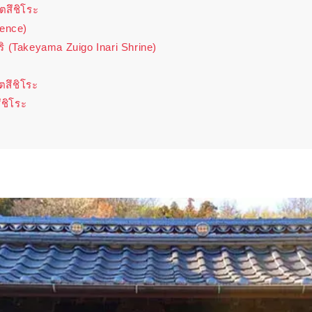
ตสึชิโระ
ence)
ิ (Takeyama Zuigo Inari Shrine)
ัตสึชิโระ
ชิโระ