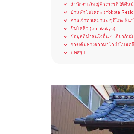
สำนักงานใหญ่จักรวรรดิใต้ดินมั
บ้านพักโยโคตะ (Yokota Resid
ศาลเจ้าทาเคยามะ ซุอิโกะ อินาร
ชินโคคิว (Shinkokyu)
ข้อมูลที่น่าสนใจอื่น ๆ เกี่ยวกับม
การเดินทางจากนาโกย่าไปมัตสึ
บทสรุป