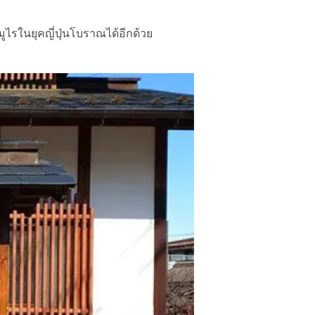
ไรในยุคญี่ปุ่นโบราณได้อีกด้วย