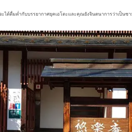
ะได้ดื่มด่ำกับบรรยากาศยุคเอโดะและคุณยังจินตนาการว่าเป็นซามู