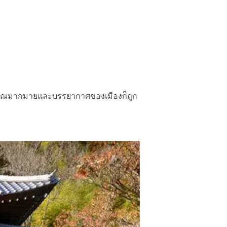
รโบราณมากมายและบรรยากาศของเมืองก็ถูก