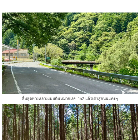
สิ้นสุดทางหลวงแผ่นดินหมายเลข 152 แล้วเข้าสู่ถนนแคบๆ