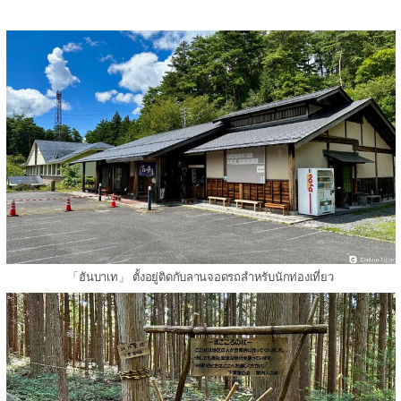
「ฮันบาเท」 ตั้งอยู่ติดกับลานจอดรถสำหรับนักท่องเที่ยว