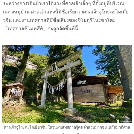
ระหว่างการเดินป่าเราได้แวะที่ศาลเจ้าเล็กๆ ที่ตั้งอยู่ที่บริเวณ
กลางหมู่บ้าน ศาลเจ้าแห่งนี้มีชื่อเรียกว่าศาลเจ้าจูโกะฉะไดเมีย
วจิน และงานเทศกาลที่มีชื่อเสียงของชิโมกุริโนะซาโตะ
「เทศกาลชิโมทสึคิ」จะถูกจัดขึ้นที่นี้
ศาลเจ้าจูโกะฉะไดเมียวจิน ในวันงานเทศกาลผู้คนจำนวนมากจะแห่กันมาที่ศาล