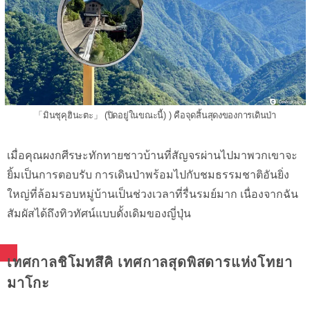
「มินชุคุฮินะตะ」 (ปิดอยู่ในขณะนี้) ) คือจุดสิ้นสุดงของการเดินป่า
เมื่อคุณผงกศีรษะทักทายชาวบ้านที่สัญจรผ่านไปมาพวกเขาจะ
ยิ้มเป็นการตอบรับ การเดินป่าพร้อมไปกับชมธรรมชาติอันยิ่ง
ใหญ่ที่ล้อมรอบหมู่บ้านเป็นช่วงเวลาที่รื่นรมย์มาก เนื่องจากฉัน
สัมผัสได้ถึงทิวทัศน์แบบดั้งเดิมของญี่ปุ่น
เทศกาลชิโมทสึคิ เทศกาลสุดพิสดารแห่งโทยา
มาโกะ