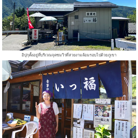
อิปุกุตั้งอยู่ที่บริเวณจุดชมวิวที่สวยงามล้อมรอบไปด้วยภูเขา