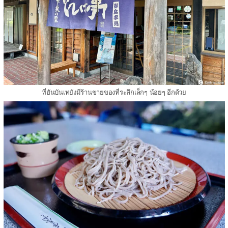
ที่ฮันบันเทยังมีร้านขายของที่ระลึกเล็กๆ น้อยๆ อีกด้วย