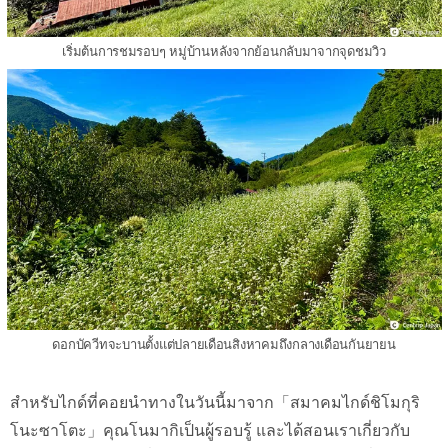
เริ่มต้นการชมรอบๆ หมู่บ้านหลังจากย้อนกลับมาจากจุดชมวิว
ดอกบัควีทจะบานตั้งแต่ปลายเดือนสิงหาคมถึงกลางเดือนกันยายน
สำหรับไกด์ที่คอยนำทางในวันนี้มาจาก「สมาคมไกด์ชิโมกุริ
โนะซาโตะ」คุณโนมากิเป็นผู้รอบรู้ และได้สอนเราเกี่ยวกับ