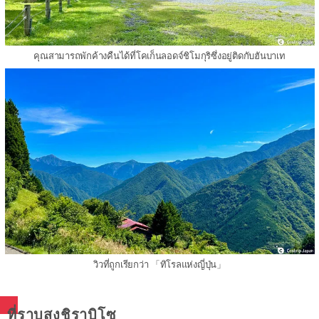
คุณสามารถพักค้างคืนได้ที่โคเก็นลอดจ์ชิโมกุริซึ่งอยู่ติดกับฮันบาเท
วิวที่ถูกเรียกว่า 「ทิโรลแห่งญี่ปุ่น」
ที่ราบสูงชิราบิโซ