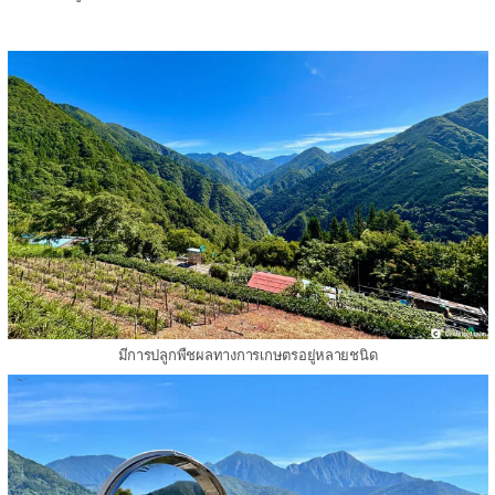
มีการปลูกพืชผลทางการเกษตรอยู่หลายชนิด