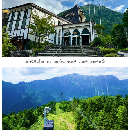
สถานีชินโฮตากะออนเซ็น: กระเช้าลอยฟ้าสายที่หนึ่ง