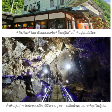
พิพิธภัณฑ์โอฮาชิคอลเลคชั่นที่ตั้งอยู่ติดกับถ้ำหินปูนแห่งฮิดะ
ถ้ำหินปูนสำหรับนักท่องเที่ยวที่มีความสูงจากระดับน้ำทะเลมากที่สุดในญี่ปุ่น