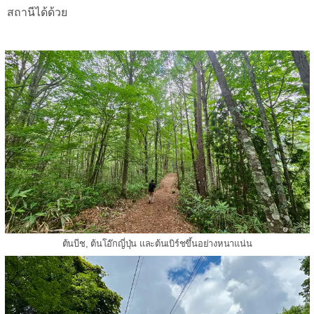
สถานีได้ด้วย
ต้นบีช, ต้นโอ๊กญี่ปุ่น และต้นเบิร์ชขึ้นอย่างหนาแน่น