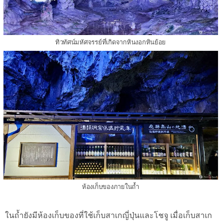
ทิวทัศน์มหัศจรรย์ที่เกิดจากหินงอกหินย้อย
ห้องเก็บของภายในถ้ำ
ในถ้ำยังมีห้องเก็บของที่ใช้เก็บสาเกญี่ปุ่นและโชจู เมื่อเก็บสาเก