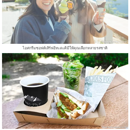
ไอศกรีมซอฟต์เสิร์ฟอิทะดะคิมีให้คุณเลือกหลายรสชาติ