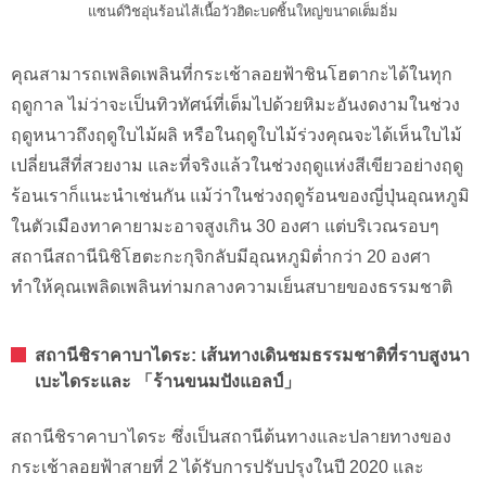
แซนด์วิชอุ่นร้อนไส้เนื้อวัวฮิดะบดชิ้นใหญ่ขนาดเต็มอิ่ม
คุณสามารถเพลิดเพลินที่กระเช้าลอยฟ้าชินโฮตากะได้ในทุก
ฤดูกาล ไม่ว่าจะเป็นทิวทัศน์ที่เต็มไปด้วยหิมะอันงดงามในช่วง
ฤดูหนาวถึงฤดูใบไม้ผลิ หรือในฤดูใบไม้ร่วงคุณจะได้เห็นใบไม้
เปลี่ยนสีที่สวยงาม และที่จริงแล้วในช่วงฤดูแห่งสีเขียวอย่างฤดู
ร้อนเราก็แนะนำเช่นกัน แม้ว่าในช่วงฤดูร้อนของญี่ปุ่นอุณหภูมิ
ในตัวเมืองทาคายามะอาจสูงเกิน 30 องศา แต่บริเวณรอบๆ
สถานีสถานีนิชิโฮตะกะกุจิกลับมีอุณหภูมิต่ำกว่า 20 องศา
ทำให้คุณเพลิดเพลินท่ามกลางความเย็นสบายของธรรมชาติ
สถานีชิราคาบาไดระ: เส้นทางเดินชมธรรมชาติที่ราบสูงนา
เบะไดระและ 「ร้านขนมปังแอลป์」
สถานีชิราคาบาไดระ ซึ่งเป็นสถานีต้นทางและปลายทางของ
กระเช้าลอยฟ้าสายที่ 2 ได้รับการปรับปรุงในปี 2020 และ