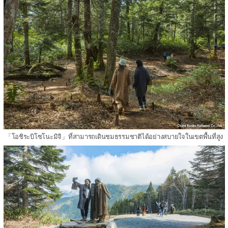
「โอชิระบิโซโนะมิจิ」ที่สามารถเดินชมธรรมชาติได้อย่างสบายใจในเขตพื้นที่สูง