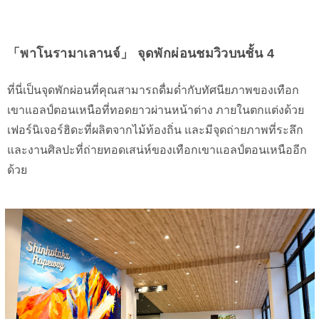
「พาโนรามาเลานจ์」 จุดพักผ่อนชมวิวบนชั้น 4
ที่นี่เป็นจุดพักผ่อนที่คุณสามารถดื่มด่ำกับทัศนียภาพของเทือก
เขาแอลป์ตอนเหนือที่ทอดยาวผ่านหน้าต่าง ภายในตกแต่งด้วย
เฟอร์นิเจอร์ฮิดะที่ผลิตจากไม้ท้องถิ่น และมีจุดถ่ายภาพที่ระลึก
และงานศิลปะที่ถ่ายทอดเสน่ห์ของเทือกเขาแอลป์ตอนเหนืออีก
ด้วย