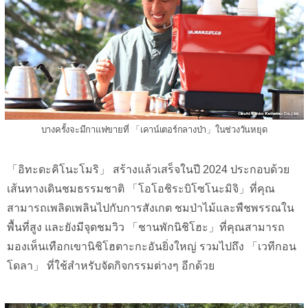
บางครั้งจะมีกาแฟขายที่ 「เคาน์เตอร์กลางป่า」ในช่วงวันหยุด
「อิทะดะคิโนะโมริ」 สร้างแล้วเสร็จในปี 2024 ประกอบด้วย
เส้นทางเดินชมธรรมชาติ 「โอโอชิระบิโซโนะมิจิ」ที่คุณ
สามารถเพลิดเพลินไปกับการสังเกต ชมป่าไม้และพืชพรรณใน
พื้นที่สูง และยังมีจุดชมวิว 「ชานพักนิชิโฮะ」ที่คุณสามารถ
มองเห็นเทือกเขานิชิโฮตาะกะอันยิ่งใหญ่ รวมไปถึง 「เวทีกอน
โดลา」 ที่ใช้สำหรับจัดกิจกรรมต่างๆ อีกด้วย