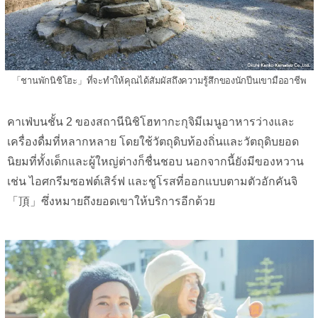
「ชานพักนิชิโฮะ」ที่จะทำให้คุณได้สัมผัสถึงความรู้สึกของนักปีนเขามืออาชีพ
คาเฟ่บนชั้น 2 ของสถานีนิชิโฮทากะกุจิมีเมนูอาหารว่างและ
เครื่องดื่มที่หลากหลาย โดยใช้วัตถุดิบท้องถิ่นและวัตถุดิบยอด
นิยมที่ทั้งเด็กและผู้ใหญ่ต่างก็ชื่นชอบ นอกจากนี้ยังมีของหวาน
เช่น ไอศกรีมซอฟต์เสิร์ฟ และชูโรสที่ออกแบบตามตัวอักคันจิ
「頂」ซึ่งหมายถึงยอดเขาให้บริการอีกด้วย