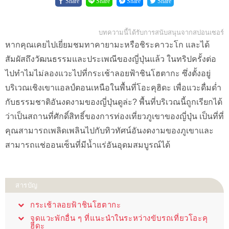
Share
Share
Share
Share
บทความนี้ได้รับการสนับสนุนจากสปอนเซอร์
หากคุณเคยไปเยี่ยมชมทาคายามะหรือชิระคาวะโก และได้
สัมผัสถึงวัฒนธรรมและประเพณีของญี่ปุ่นแล้ว ในทริปครั้งต่อ
ไปทำไมไม่ลองแวะไปที่กระเช้าลอยฟ้าชินโฮตากะ ซึ่งตั้งอยู่
บริเวณเชิงเขาแอลป์ตอนเหนือในพื้นที่โอะคุฮิดะ เพื่อแวะดื่มด่ำ
กับธรรมชาติอันงดงามของญี่ปุ่นดูล่ะ? พื้นที่บริเวณนี้ถูกเรียกได้
ว่าเป็นสถานที่ศักดิ์สิทธิ์ของการท่องเที่ยวภูเขาของญี่ปุ่น เป็นที่ที่
คุณสามารถเพลิดเพลินไปกับทิวทัศน์อันงดงามของภูเขาและ
สามารถแช่ออนเซ็นที่มีน้ำแร่อันอุดมสมบูรณ์ได้
สารบัญ
กระเช้าลอยฟ้าชินโฮตากะ
จุดแวะพักอื่น ๆ ที่แนะนำในระหว่างขับรถเที่ยวโอะคุ
ฮิดะ