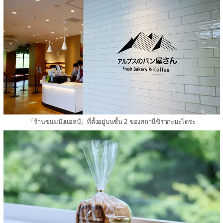
「ร้านขนมปังแอลป์」ที่ตั้งอยู่บนชั้น 2 ของสถานีชิรากะบะไดระ