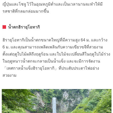
ญี่ปุ่นและโชจู ไว้ในอุณหภูมิต่ำและเป็นเวลานานจะทำให้มี
รสชาติที่กลมกล่อมมากขึ้น
น้ำตกฮิรายุโอทากิ
ฮิรายุโอทากิเป็นน้ำตกขนาดใหญ่ที่มีความสูง 64 ม. และกว้าง
6 ม. และคุณสามารถเพลิดเพลินกับความเขียวขจีที่สวยงาม
ตั้งแต่ฤดูใบไม้ผลิถึงฤดูร้อน และใบไม้จะเปลี่ยนสีในฤดูใบไม้ร่วง
ในฤดูหนาวน้ำตกจะกลายเป็นน้ำแข็ง และจะมีการจัดงาน
「เทศกาลน้ำแข็งฮิรายุโอทากิ」ที่ประดับประดาไฟอย่าง
สวยงาม