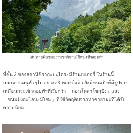
เส้นทางเดินชมธรรมชาติผ่านใต้กระเช้าลอยฟ้า
ที่ชั้น 2 ของสถานีชิรากะบะไดระมีร้านเบเกอรี่ ในร้านนี้
นอกจากเมนูทั่วๆไป อย่างครัวซองต์แล้ว ยังมีขนมปังที่มีรูปร่าง
เหมือนกระเช้าลอยฟ้าที่เรียกว่า 「กอนโดลาโชกุปัง」และ
「ขนมปังฮะโอบะมิโซะ」ที่ใช้วัตถุดิบจากทาคายามะที่ได้รับ
ความนิยม