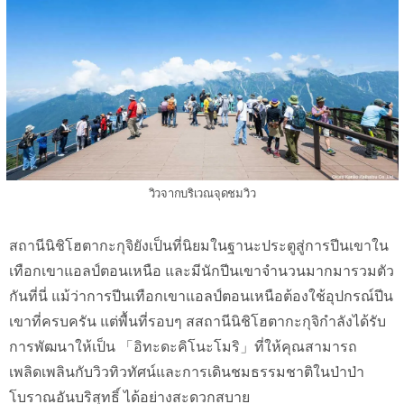
วิวจากบริเวณจุดชมวิว
สถานีนิชิโฮตากะกุจิยังเป็นที่นิยมในฐานะประตูสู่การปีนเขาใน
เทือกเขาแอลป์ตอนเหนือ และมีนักปีนเขาจำนวนมากมารวมตัว
กันที่นี่ แม้ว่าการปีนเทือกเขาแอลป์ตอนเหนือต้องใช้อุปกรณ์ปีน
เขาที่ครบครัน แต่พื้นที่รอบๆ สสถานีนิชิโฮตากะกุจิกำลังได้รับ
การพัฒนาให้เป็น 「อิทะดะคิโนะโมริ」ที่ให้คุณสามารถ
เพลิดเพลินกับวิวทิวทัศน์และการเดินชมธรรมชาติในป่าป่า
โบราณอันบริสุทธิ์ ได้อย่างสะดวกสบาย