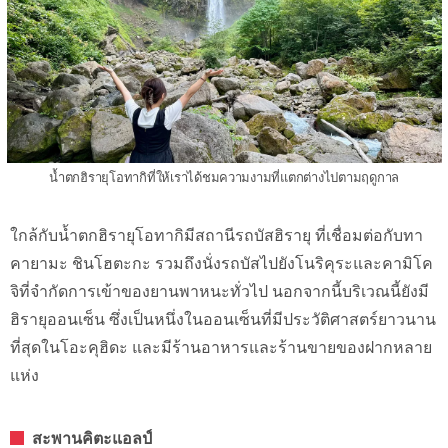
น้ำตกฮิรายุโอทากิที่ให้เราได้ชมความงามที่แตกต่างไปตามฤดูกาล
ใกล้กับน้ำตกฮิรายุโอทากิมีสถานีรถบัสฮิรายุ ที่เชื่อมต่อกับทา
คายามะ ชินโฮตะกะ รวมถึงนั่งรถบัสไปยังโนริคุระและคามิโค
จิที่จำกัดการเข้าของยานพาหนะทั่วไป นอกจากนี้บริเวณนี้ยังมี
ฮิรายุออนเซ็น ซึ่งเป็นหนึ่งในออนเซ็นที่มีประวัติศาสตร์ยาวนาน
ที่สุดในโอะคุฮิดะ และมีร้านอาหารและร้านขายของฝากหลาย
แห่ง
สะพานคิตะแอลป์