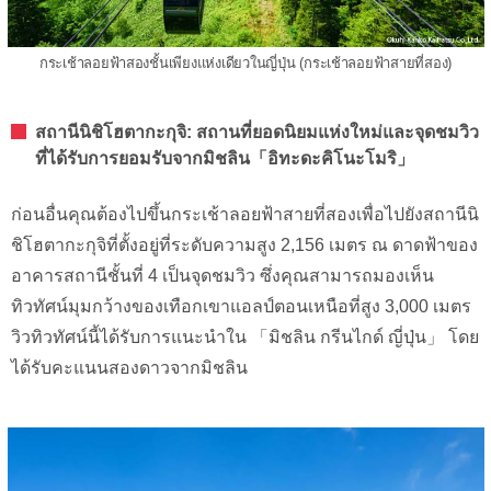
กระเช้าลอยฟ้าสองชั้นเพียงแห่งเดียวในญี่ปุ่น (กระเช้าลอยฟ้าสายที่สอง)
สถานีนิชิโฮตากะกุจิ: สถานที่ยอดนิยมแห่งใหม่และจุดชมวิว
ที่ได้รับการยอมรับจากมิชลิน「อิทะดะคิโนะโมริ」
ก่อนอื่นคุณต้องไปขึ้นกระเช้าลอยฟ้าสายที่สองเพื่อไปยังสถานีนิ
ชิโฮตากะกุจิที่ตั้งอยู่ที่ระดับความสูง 2,156 เมตร ณ ดาดฟ้าของ
อาคารสถานีชั้นที่ 4 เป็นจุดชมวิว ซึ่งคุณสามารถมองเห็น
ทิวทัศน์มุมกว้างของเทือกเขาแอลป์ตอนเหนือที่สูง 3,000 เมตร
วิวทิวทัศน์นี้ได้รับการแนะนำใน 「มิชลิน กรีนไกด์ ญี่ปุ่น」 โดย
ได้รับคะแนนสองดาวจากมิชลิน