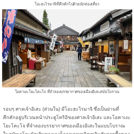
โอะฮะไรมาจิที่คึกคักไปด้วยนักท่องเที่ยว
โอคาเงะโยะโคะโจ ที่จำลองบรรยากาศของเมืองอิเสะสมัยโบราณ
รอบๆ ศาลเจ้าอิเสะ (ส่วนใน) มีโอะฮะไรมาจิ ซึ่งเป็นย่านที่
คึกคักอยู่บริเวณหน้าประตูโทริอิของศาลเจ้าอิเสะ และโอคาเงะ
โยะโคะโจ ที่จำลองบรรยากาศของเมืองอิเสะในแบบโบราณ