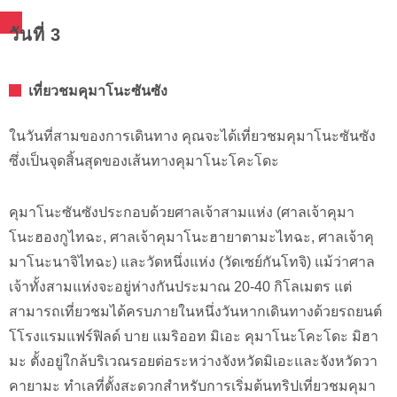
วันที่ 3
เที่ยวชมคุมาโนะซันซัง
ในวันที่สามของการเดินทาง คุณจะได้เที่ยวชมคุมาโนะซันซัง
ซึ่งเป็นจุดสิ้นสุดของเส้นทางคุมาโนะโคะโดะ
คุมาโนะซันซังประกอบด้วยศาลเจ้าสามแห่ง (ศาลเจ้าคุมา
โนะฮองกูไทฉะ, ศาลเจ้าคุมาโนะฮายาตามะไทฉะ, ศาลเจ้าคุ
มาโนะนาจิไทฉะ) และวัดหนึ่งแห่ง (วัดเซย์กันโทจิ) แม้ว่าศาล
เจ้าทั้งสามแห่งจะอยู่ห่างกันประมาณ 20-40 กิโลเมตร แต่
สามารถเที่ยวชมได้ครบภายในหนึ่งวันหากเดินทางด้วยรถยนต์
โโรงแรมแฟร์ฟิลด์ บาย แมริออท มิเอะ คุมาโนะโคะโดะ มิฮา
มะ ตั้งอยู่ใกล้บริเวณรอยต่อระหว่างจังหวัดมิเอะและจังหวัดวา
คายามะ ทำเลที่ตั้งสะดวกสำหรับการเริ่มต้นทริปเที่ยวชมคุมา