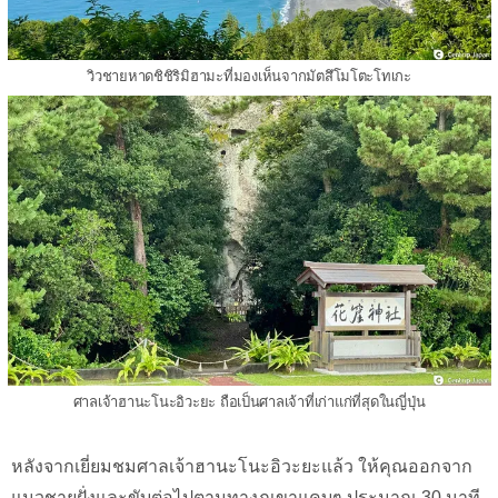
วิวชายหาดชิชิริมิฮามะที่มองเห็นจากมัตสึโมโตะโทเกะ
ศาลเจ้าฮานะโนะอิวะยะ ถือเป็นศาลเจ้าที่เก่าแก่ที่สุดในญี่ปุ่น
หลังจากเยี่ยมชมศาลเจ้าฮานะโนะอิวะยะแล้ว ให้คุณออกจาก
แนวชายฝั่งและขับต่อไปตามทางภูเขาแคบๆ ประมาณ 30 นาที