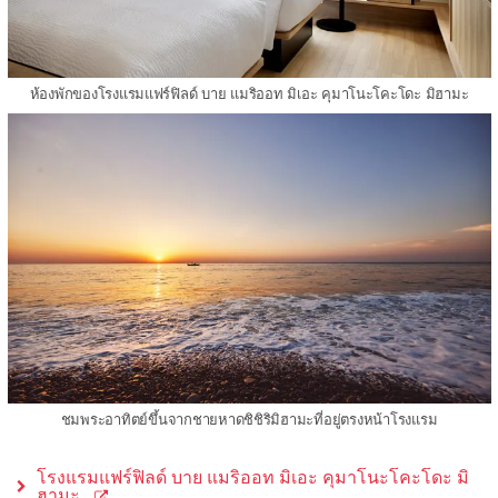
ห้องพักของโรงแรมแฟร์ฟิลด์ บาย แมริออท มิเอะ คุมาโนะโคะโดะ มิฮามะ
ชมพระอาทิตย์ขึ้นจากชายหาดชิชิริมิฮามะที่อยู่ตรงหน้าโรงแรม
โรงแรมแฟร์ฟิลด์ บาย แมริออท มิเอะ คุมาโนะโคะโดะ มิ
ฮามะ