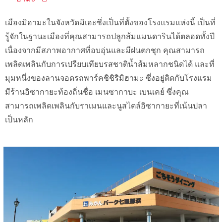
เมืองมิฮามะในจังหวัดมิเอะซึ่งเป็นที่ตั้งของโรงแรมแห่งนี้ เป็นที่
รู้จักในฐานะเมืองที่คุณสามารถปลูกส้มแมนดารินได้ตลอดทั้งปี
เนื่องจากมีสภาพอากาศที่อบอุ่นและมีฝนตกชุก คุณสามารถ
เพลิดเพลินกับการเปรียบเทียบรสชาติน้ำส้มหลากชนิดได้ และที่
มุมหนึ่งของลานจอดรถพาร์คชิชิริมิฮามะ ซึ่งอยู่ติดกับโรงแรม
มีร้านอิซากายะท้องถิ่นชื่อ เมนซากาบะ เบนเคย์ ซึ่งคุณ
สามารถเพลิดเพลินกับราเมนและนูสไตล์อิซากายะที่เน้นปลา
เป็นหลัก