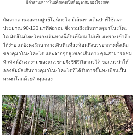
มีตำนานเล่าว่าในอดีตเคยเป็นที่อยู่อาศัยของโจรสลัด
ถัดจากลานจอดรถศูนย์โอนิกะโจ มีเส้นทางเดินป่าที่ใช้เวลา
ประมาณ 90-120 นาทีต่อรอบ ซึ่งรวมถึงเส้นทางคุมาโนะโคะ
โด มัตสึโมโตะโทเกะเส้นทางนี้เป็นที่นิยม ไม่เพียงเพราะเข้าถึง
ได้ง่าย แต่ยังคงรักษาทางเดินหินที่สะท้อนถึงบรรยากาศดั้งเดิม
ของคุมาโนะโคะโด และจากจุดสูงของเส้นทาง คุณสามารถชม
ทิวทัศน์อันงดงามของแนวชายฝั่งชิชิริมิฮามะได้ ขอแนะนำให้
ลองสัมผัสเส้นทางคุมาโนะโคะโดที่ได้รับการขึ้นทะเบียนเป็น
มรดกโลกด้วยตัวคุณเอง