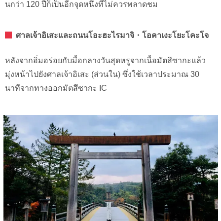
นกว่า 120 ปีก็เป็นอีกจุดหนึ่งที่ไม่ควรพลาดชม
ศาลเจ้าอิเสะและถนนโอะฮะไรมาจิ・โอคาเงะโยะโคะโจ
หลังจากอิ่มอร่อยกับมื้อกลางวันสุดหรูจากเนื้อมัตสึซากะแล้ว
มุ่งหน้าไปยังศาลเจ้าอิเสะ (ส่วนใน) ซึ่งใช้เวลาประมาณ 30
นาทีจากทางออกมัตสึซากะ IC