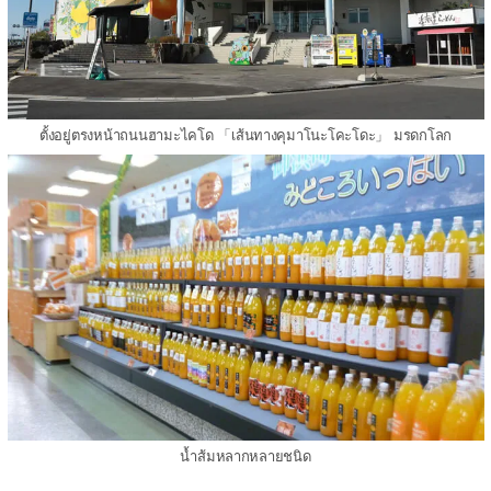
ตั้งอยู่ตรงหน้าถนนฮามะไคโด 「เส้นทางคุมาโนะโคะโดะ」 มรดกโลก
น้ำส้มหลากหลายชนิด