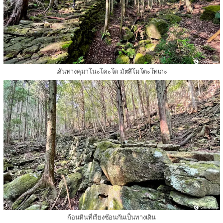
เส้นทางคุมาโนะโคะโด มัตสึโมโตะโทเกะ
ก้อนหินที่เรียงซ้อนกันเป็นทางเดิน