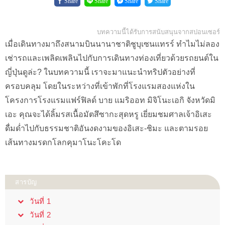
Share
Share
Share
Share
บทความนี้ได้รับการสนับสนุนจากสปอนเซอร์
เมื่อเดินทางมาถึงสนามบินนานาชาติชูบุเซนแทรร์ ทำไมไม่ลอง
เช่ารถและเพลิดเพลินไปกับการเดินทางท่องเที่ยวด้วยรถยนต์ใน
ญี่ปุ่นดูล่ะ? ในบทความนี้ เราจะมาแนะนำทริปตัวอย่างที่
ครอบคลุม โดยในระหว่างที่เข้าพักที่โรงแรมสองแห่งใน
โครงการโรงแรมแฟร์ฟิลด์ บาย แมริออท มิจิโนะเอกิ จังหวัดมิ
เอะ คุณจะได้ลิ้มรสเนื้อมัตสึซากะสุดหรู เยี่ยมชมศาลเจ้าอิเสะ
ดื่มด่ำไปกับธรรมชาติอันงดงามของอิเสะ-ชิมะ และตามรอย
เส้นทางมรดกโลกคุมาโนะโคะโด
สารบัญ
วันที่ 1
วันที่ 2