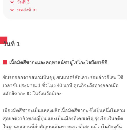
วันที่ 3
บทส่งท้าย
วันที่ 1
เนื้อมัตสึซากะและคฤหาสน์ซามูไรโกะโจบังยาชิกิ
ขับรถออกจากสนามบินชูบุเซนแทรร์ลัดเลาะรอบอ่าวอิเสะ ใช้
เวลาขับประมาณ 1 ชั่วโมง 40 นาที คุณก็จะถึงทางออกเมือ
งมัตสึซากะ IC ในจังหวัดมิเอะ
เมืองมัตสึซากะเป็นแหล่งผลิตเนื้อมัตสึซากะ ซึ่งเป็นหนึ่งในสาม
สุดยอดวากิวของญี่ปุ่น และเป็นเมืองที่เคยเจริญรุ่งเรืองในอดีต
ในฐานะสถานที่สำคัญบนเส้นทางหลวงอิเสะ แม้ว่าในปัจจุบัน