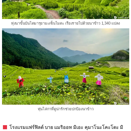
ทุ่งนาขั้นบันไดมารุยามะเซ็นไมดะ เรียงรายไปด้วยนาข้าว 1,340 แปลง
หุ่นไล่กาที่ดูน่ารักช่วยปกป้องนาข้าว
โรงแรมแฟร์ฟิลด์ บาย แมริออท มิเอะ คุมาโนะโคะโดะ มิ