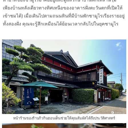
เพียงบ้านหลังเดียวทางทิศเหนือของอาคารฝั่งตะวันตกที่เปิดให้
เข้าชมได้) เมื่อเดินไปตามถนนหินที่มีบ้านพักซามูไรเรียงรายอยู่
ทั้งสองฝั่ง คุณจะรู้สึกเหมือนได้ย้อนเวลากลับไปในยุคซามูไร
หน้าร้านของร้านกิวกินฮอนเต็นช่วยให้คุณสัมผัสได้ถึงประวัติศาสตร์