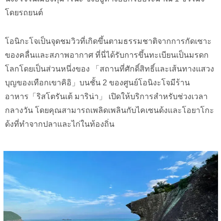
โดยรถยนต์
โอนิกะโจเป็นจุดชมวิวที่เกิดขึ้นตามธรรมชาติจากการกัดเซาะ
ของคลื่นและสภาพอากาศ ที่นี่ได้รับการขึ้นทะเบียนเป็นมรดก
โลกโดยเป็นส่วนหนึ่งของ 「สถานที่ศักดิ์สิทธิ์และเส้นทางแสวง
บุญของเทือกเขาคิอิ」บนชั้น 2 ของศูนย์โอนิงะโจมีร้าน
อาหาร「ริสโตรันเต้ มาริน่า」 เปิดให้บริการสำหรับช่วงเวลา
กลางวัน โดยคุณสามารถเพลิดเพลินกับไคเซนด้งและโอยาโกะ
ด้งที่ทำจากปลาและไก่ในท้องถิ่น