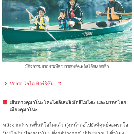
มีกิจกรรมมากมายที่สามารถเพลิดเพลินได้กับเด็กเล็ก
Verde โอได ทัวร์ริซึม
เส้นทางคุมาโนะโคะโดอิเสะจิ มัตสึโมโตะ และมรดกโลก
เมืองคุมาโนะ
หลังจากสำรวจพื้นที่โอไดแล้ว มุ่งหน้าต่อไปยังที่ศูนย์จอดรถโอ
นิงะโจในเมืองคุมาโนะ ซึ่งอยู่ห่างออกไปประมาณ 1 ชั่วโมง