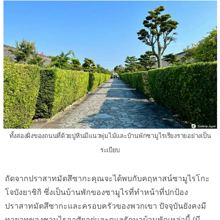
ทั้งสองฝั่งของถนนที่ด้วยปูหินมีแนวพุ่มไม้และบ้านพักซามูไรเรียงรายอย่างเป็น
ระเบียบ
ถัดจากปราสาทมัตสึซากะคุณจะได้พบกับคฤหาสน์ซามูไรโกะ
โจบังยาชิกิ ซึ่งเป็นบ้านพักของซามูไรที่ทำหน้าที่ปกป้อง
ปราสาทมัตสึซากะและครอบครัวของพวกเขา ปัจจุบันยังคงมี
ทายาทของซามูไรอาศัยอยู่และดูแลรักษาบ้านพักเหล่านี้ (มี