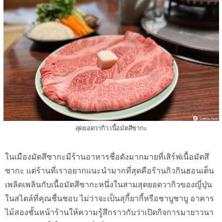
สุดยอดวากิว เนื้อมัตสึซากะ
ในเมืองมัตสึซากะมีร้านอาหารชื่อดังมากมายที่เสิร์ฟเนื้อมัตสึ
ซากะ แต่ร้านที่เราอยากแนะนำมากที่สุดคือร้านกิวกินฮอนเต็น
เพลิดเพลินกับเนื้อมัตสึซากะหนึ่งในสามสุดยอดวากิวของญี่ปุ่น
ในสไตล์ที่คุณชื่นชอบ ไม่ว่าจะเป็นสุกี้ยากี้หรือชาบูชาบู อาคาร
ไม้สองชั้นหน้าร้านให้ความรู้สึกราวกับว่าเปิดกิจการมายาวนา