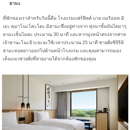
ฮามะ
ที่พักของเราสำหรับวันนี้คือ โรงแรมแฟร์ฟิลด์ บาย แมริออท มิ
เอะ คุมาโนะโคะโดะ มิฮามะซึ่งอยู่ห่างจาก ทุ่งนาขั้นบันไดมารุ
ยามะเซ็นไมดะ ประมาณ 30 นาที และหากมุ่งหน้าตรงจากศาล
เจ้าฮานะโนะอิวะยะจะใช้เวลาประมาณ 25 นาที ชายฝั่งชิจิริมิ
ฮามะทอดยาวออกไปด้านหน้าโรงแรม และคุณสามารถมอง
เห็นแนวชายฝั่งที่สวยงามได้จากห้องพักของคุณ