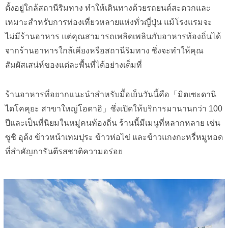
ตั้งอยู่ใกล้สถานีริมทาง ทำให้เดินทางด้วยรถยนต์สะดวกและ
เหมาะสำหรับการท่องเที่ยวหลายแห่งทั่วญี่ปุ่น แม้โรงแรมจะ
ไม่มีร้านอาหาร แต่คุณสามารถเพลิดเพลินกับอาหารท้องถิ่นได้
จากร้านอาหารใกล้เคียงหรือสถานีริมทาง ซึ่งจะทำให้คุณ
สัมผัสเสน่ห์ของแต่ละพื้นที่ได้อย่างเต็มที่
ร้านอาหารที่อยากแนะนำสำหรับมื้อเย็นวันนี้คือ「มิตเซะดานิ
ไดโคคุยะ สาขาใหญ่โอดาอิ」ซึ่งเปิดให้บริการมานานกว่า 100
ปีและเป็นที่นิยมในหมู่คนท้องถิ่น ร้านนี้มีเมนูที่หลากหลาย เช่น
ซูชิ อุด้ง ข้าวหน้าเทมปุระ ข้าวห่อไข่ และข้าวแกงกะหรี่หมูทอด
ที่สำคัญการันตีรสชาติความอร่อย