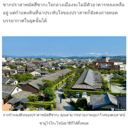
ซากปราสาทมัตสึซากะใจกลางเมืองจะไม่มีตัวอาคารหลงเหลือ
อยู่ แต่กำแพงหินที่น่าประทับใจของปราสาทก็ยังคงถ่ายทอด
บรรยากาศในยุคนั้นได้
จากกำแพงหินของปราสาทมัตสึซากะ คุณสามารถถ่ายภาพมุมกว้างของคฤหาสน์
ซามูไรโกะโจบังยาชิกิได้ทั้งหมด