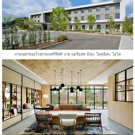
ภายนอกของโรงแรมแฟร์ฟิลด์ บาย แมริออท มิเอะ โอคุอิเสะ โอได