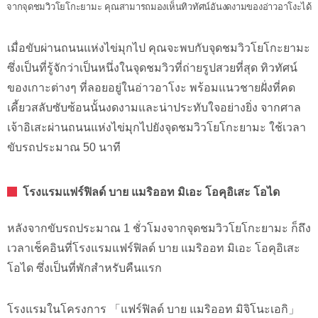
จากจุดชมวิวโยโกะยามะ คุณสามารถมองเห็นทิวทัศน์อันงดงามของอ่าวอาโงะได้
เมื่อขับผ่านถนนแห่งไข่มุกไป คุณจะพบกับจุดชมวิวโยโกะยามะ
ซึ่งเป็นที่รู้จักว่าเป็นหนึ่งในจุดชมวิวที่ถ่ายรูปสวยที่สุด ทิวทัศน์
ของเกาะต่างๆ ที่ลอยอยู่ในอ่าวอาโงะ พร้อมแนวชายฝั่งที่คด
เคี้ยวสลับซับซ้อนนั้นงดงามและน่าประทับใจอย่างยิ่ง จากศาล
เจ้าอิเสะผ่านถนนแห่งไข่มุกไปยังจุดชมวิวโยโกะยามะ ใช้เวลา
ขับรถประมาณ 50 นาที
โรงแรมแฟร์ฟิลด์ บาย แมริออท มิเอะ โอคุอิเสะ โอได
หลังจากขับรถประมาณ 1 ชั่วโมงจากจุดชมวิวโยโกะยามะ ก็ถึง
เวลาเช็คอินที่โรงแรมแฟร์ฟิลด์ บาย แมริออท มิเอะ โอคุอิเสะ
โอได ซึ่งเป็นที่พักสำหรับคืนแรก
โรงแรมในโครงการ 「แฟร์ฟิลด์ บาย แมริออท มิจิโนะเอกิ」