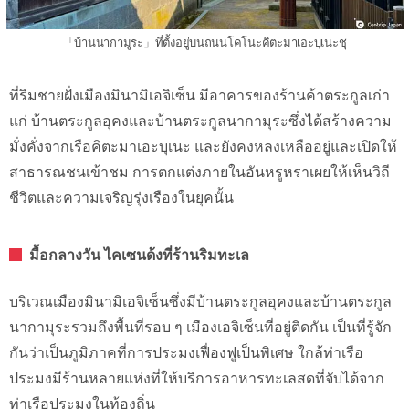
「บ้านนากามูระ」ที่ตั้งอยู่บนถนนโคโนะคิตะมาเอะบุเนะชุ
ที่ริมชายฝั่งเมืองมินามิเอจิเซ็น มีอาคารของร้านค้าตระกูลเก่า
แก่ บ้านตระกูลอุคงและบ้านตระกูลนากามุระซึ่งได้สร้างความ
มั่งคั่งจากเรือคิตะมาเอะบุเนะ และยังคงหลงเหลืออยู่และเปิดให้
สาธารณชนเข้าชม การตกแต่งภายในอันหรูหราเผยให้เห็นวิถี
ชีวิตและความเจริญรุ่งเรืองในยุคนั้น
มื้อกลางวัน ไคเซนด้งที่ร้านริมทะเล
บริเวณเมืองมินามิเอจิเซ็นซึ่งมีบ้านตระกูลอุคงและบ้านตระกูล
นากามุระรวมถึงพื้นที่รอบ ๆ เมืองเอจิเซ็นที่อยู่ติดกัน เป็นที่รู้จัก
กันว่าเป็นภูมิภาคที่การประมงเฟื่องฟูเป็นพิเศษ ใกล้ท่าเรือ
ประมงมีร้านหลายแห่งที่ให้บริการอาหารทะเลสดที่จับได้จาก
ท่าเรือประมงในท้องถิ่น