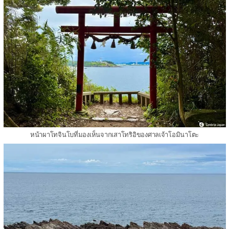
หน้าผาโทจินโบที่มองเห็นจากเสาโทริอิของศาลเจ้าโอมินาโตะ