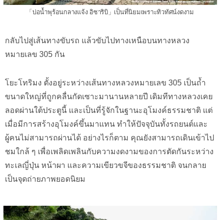
「บ่อน้ำพุร้อนกลางแจ้ง อิซาริบิ」เป็นที่นิยมเพราะทิวทัศน์งดงาม
กลับไปสู่เส้นทางขับรถ แล้วขับไปทางเหนือบนทางหลวง
หมายเลข 305 กัน
โยะโทริมง ตั้งอยู่ระหว่างเส้นทางหลวงหมายเลข 305 เป็นถ้ำ
ขนาดใหญ่ที่ถูกคลื่นกัดเซาะมานานหลายปี เดิมทีทางหลวงเคย
ลอดผ่านใต้ประตูนี้ และเป็นที่รู้จักในฐานะอุโมงค์ธรรมชาติ แต่
เมื่อมีการสร้างอุโมงค์ขึ้นมาแทน ทำให้ปัจจุบันทั้งรถยนต์และ
ผู้คนไม่สามารถผ่านได้ อย่างไรก็ตาม คุณยังสามารถเดินเข้าไป
ชมใกล้ ๆ เพื่อเพลิดเพลินกับความงดงามของการตัดกันระหว่าง
ทะเลญี่ปุ่น หน้าผา และความเขียวขจีของธรรมชาติ จนกลาย
เป็นจุดถ่ายภาพยอดนิยม