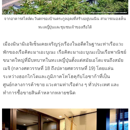
จากอาคารสไตล์ตะวันตกของบ้านตระกูลอุคงที่สร้างอยู่บนเนิน สามารถมองเห็น
ทะเลญี่ปุ่นและชุมชนเจ้าของเรือได้
เมืองมินามิเอจิเซ็นเคยเจริญรุ่งเรืองในอดีตในฐานะท่าเรือแวะ
พักของเรือคิตะมาเอะบุเนะ เรือคิตะมาเอะบุเนะเป็นเรือพาณิชย์
ขนาดใหญ่ที่มีบทบาทในทะเลญี่ปุ่นตั้งแต่สมัยเอโดะจนถึงสมัย
เมจิ (กลางศตวรรษที่ 18 ถึงปลายศตวรรษที่ 19) โดยแล่น
ระหว่างฮอกไกโดและภูมิภาคโทโฮคุกับโอซาก้าที่เป็น
ศูนย์กลางการค้าขาย แวะตามท่าเรือต่าง ๆ ทั่วประเทศ และ
ทำการซื้อขายสินค้าหลากหลายชนิด