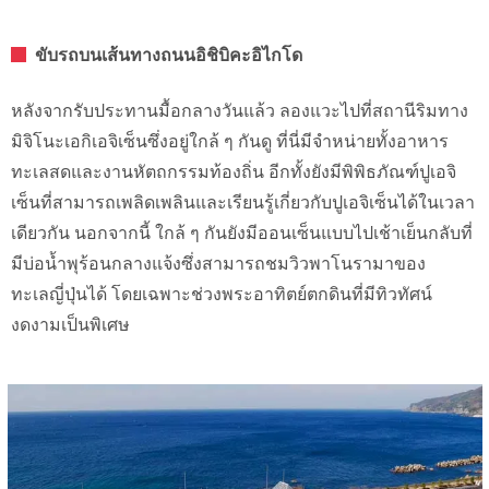
ขับรถบนเส้นทางถนนอิชิบิคะอิไกโด
หลังจากรับประทานมื้อกลางวันแล้ว ลองแวะไปที่สถานีริมทาง
มิจิโนะเอกิเอจิเซ็นซึ่งอยู่ใกล้ ๆ กันดู ที่นี่มีจำหน่ายทั้งอาหาร
ทะเลสดและงานหัตถกรรมท้องถิ่น อีกทั้งยังมีพิพิธภัณฑ์ปูเอจิ
เซ็นที่สามารถเพลิดเพลินและเรียนรู้เกี่ยวกับปูเอจิเซ็นได้ในเวลา
เดียวกัน นอกจากนี้ ใกล้ ๆ กันยังมีออนเซ็นแบบไปเช้าเย็นกลับที่
มีบ่อน้ำพุร้อนกลางแจ้งซึ่งสามารถชมวิวพาโนรามาของ
ทะเลญี่ปุ่นได้ โดยเฉพาะช่วงพระอาทิตย์ตกดินที่มีทิวทัศน์
งดงามเป็นพิเศษ