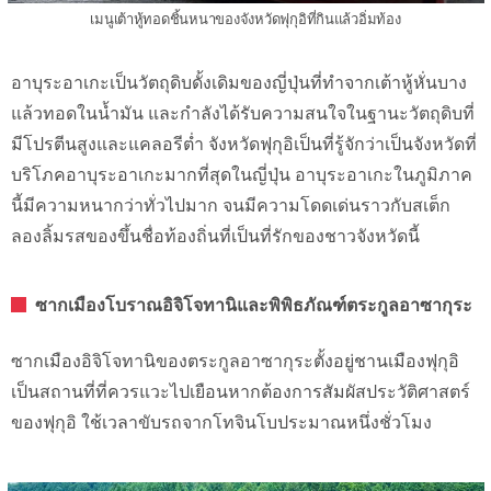
เมนูเต้าหู้ทอดชิ้นหนาของจังหวัดฟุกุอิที่กินแล้วอิ่มท้อง
อาบุระอาเกะเป็นวัตถุดิบดั้งเดิมของญี่ปุ่นที่ทำจากเต้าหู้หั่นบาง
แล้วทอดในน้ำมัน และกำลังได้รับความสนใจในฐานะวัตถุดิบที่
มีโปรตีนสูงและแคลอรีต่ำ จังหวัดฟุกุอิเป็นที่รู้จักว่าเป็นจังหวัดที่
บริโภคอาบุระอาเกะมากที่สุดในญี่ปุ่น อาบุระอาเกะในภูมิภาค
นี้มีความหนากว่าทั่วไปมาก จนมีความโดดเด่นราวกับสเต็ก
ลองลิ้มรสของขึ้นชื่อท้องถิ่นที่เป็นที่รักของชาวจังหวัดนี้
ซากเมืองโบราณอิจิโจทานิและพิพิธภัณฑ์ตระกูลอาซากุระ
ซากเมืองอิจิโจทานิของตระกูลอาซากุระตั้งอยู่ชานเมืองฟุกุอิ
เป็นสถานที่ที่ควรแวะไปเยือนหากต้องการสัมผัสประวัติศาสตร์
ของฟุกุอิ ใช้เวลาขับรถจากโทจินโบประมาณหนึ่งชั่วโมง