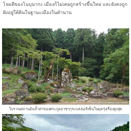
โจมตีของโนบุนากะ เมืองก็ไม่เคยถูกสร้างขึ้นใหม่ และยังคงถูก
ฝังอยู่ใต้ดินในฐานะเมืองในตำนาน
โบราณสถานอันล้ำค่าของตระกูลอาซากุระแห่งเอจิเซ็นในยุครุ่งเรืองสูงสุด