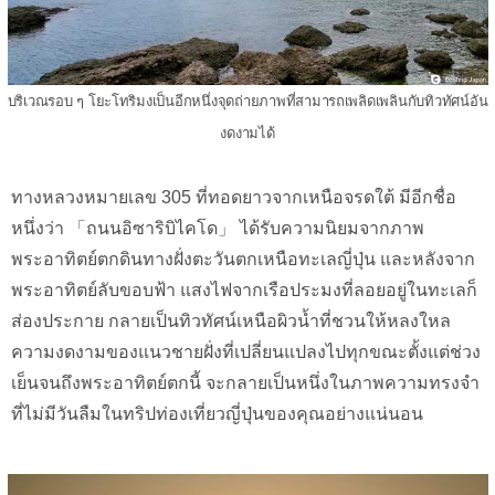
บริเวณรอบ ๆ โยะโทริมงเป็นอีกหนึ่งจุดถ่ายภาพที่สามารถเพลิดเพลินกับทิวทัศน์อัน
งดงามได้
ทางหลวงหมายเลข 305 ที่ทอดยาวจากเหนือจรดใต้ มีอีกชื่อ
หนึ่งว่า 「ถนนอิซาริบิไคโด」 ได้รับความนิยมจากภาพ
พระอาทิตย์ตกดินทางฝั่งตะวันตกเหนือทะเลญี่ปุ่น และหลังจาก
พระอาทิตย์ลับขอบฟ้า แสงไฟจากเรือประมงที่ลอยอยู่ในทะเลก็
ส่องประกาย กลายเป็นทิวทัศน์เหนือผิวน้ำที่ชวนให้หลงใหล
ความงดงามของแนวชายฝั่งที่เปลี่ยนแปลงไปทุกขณะตั้งแต่ช่วง
เย็นจนถึงพระอาทิตย์ตกนี้ จะกลายเป็นหนึ่งในภาพความทรงจำ
ที่ไม่มีวันลืมในทริปท่องเที่ยวญี่ปุ่นของคุณอย่างแน่นอน