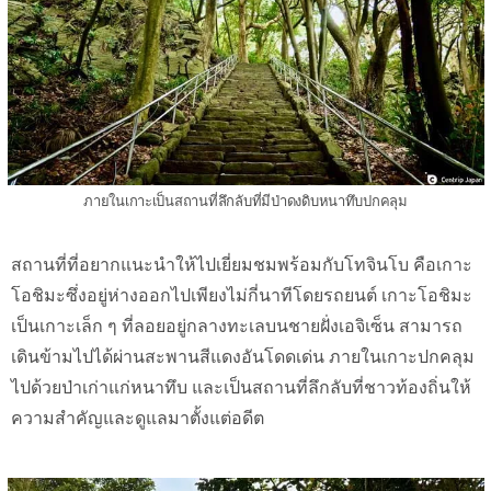
ภายในเกาะเป็นสถานที่ลึกลับที่มีป่าดงดิบหนาทึบปกคลุม
สถานที่ที่อยากแนะนำให้ไปเยี่ยมชมพร้อมกับโทจินโบ คือเกาะ
โอชิมะซึ่งอยู่ห่างออกไปเพียงไม่กี่นาทีโดยรถยนต์ เกาะโอชิมะ
เป็นเกาะเล็ก ๆ ที่ลอยอยู่กลางทะเลบนชายฝั่งเอจิเซ็น สามารถ
เดินข้ามไปได้ผ่านสะพานสีแดงอันโดดเด่น ภายในเกาะปกคลุม
ไปด้วยป่าเก่าแก่หนาทึบ และเป็นสถานที่ลึกลับที่ชาวท้องถิ่นให้
ความสำคัญและดูแลมาตั้งแต่อดีต