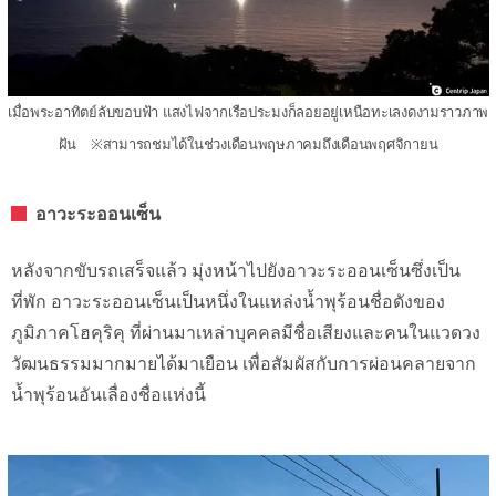
เมื่อพระอาทิตย์ลับขอบฟ้า แสงไฟจากเรือประมงก็ลอยอยู่เหนือทะเลงดงามราวภาพ
ฝัน ※สามารถชมได้ในช่วงเดือนพฤษภาคมถึงเดือนพฤศจิกายน
อาวะระออนเซ็น
หลังจากขับรถเสร็จแล้ว มุ่งหน้าไปยังอาวะระออนเซ็นซึ่งเป็น
ที่พัก อาวะระออนเซ็นเป็นหนึ่งในแหล่งน้ำพุร้อนชื่อดังของ
ภูมิภาคโฮคุริคุ ที่ผ่านมาเหล่าบุคคลมีชื่อเสียงและคนในแวดวง
วัฒนธรรมมากมายได้มาเยือน เพื่อสัมผัสกับการผ่อนคลายจาก
น้ำพุร้อนอันเลื่องชื่อแห่งนี้