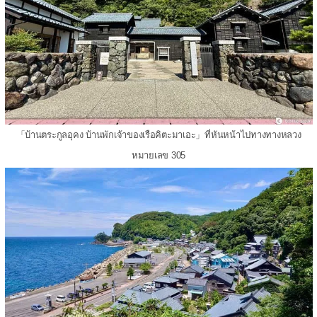
「บ้านตระกูลอุคง บ้านพักเจ้าของเรือคิตะมาเอะ」ที่หันหน้าไปทางทางหลวง
หมายเลข 305