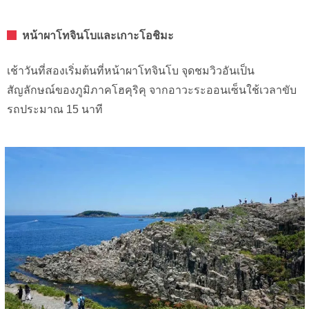
หน้าผาโทจินโบและเกาะโอชิมะ
เช้าวันที่สองเริ่มต้นที่หน้าผาโทจินโบ จุดชมวิวอันเป็น
สัญลักษณ์ของภูมิภาคโฮคุริคุ จากอาวะระออนเซ็นใช้เวลาขับ
รถประมาณ 15 นาที