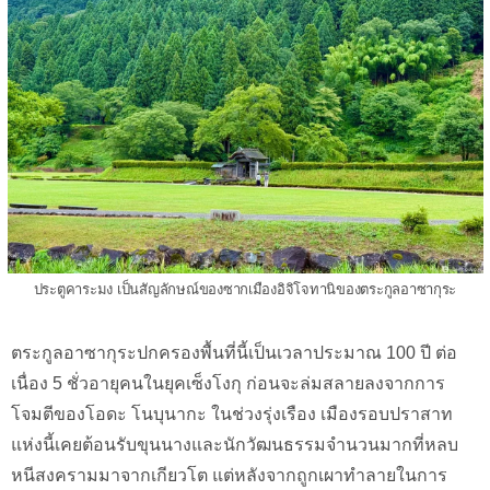
ประตูคาระมง เป็นสัญลักษณ์ของซากเมืองอิจิโจทานิของตระกูลอาซากุระ
ตระกูลอาซากุระปกครองพื้นที่นี้เป็นเวลาประมาณ 100 ปี ต่อ
เนื่อง 5 ชั่วอายุคนในยุคเซ็งโงกุ ก่อนจะล่มสลายลงจากการ
โจมตีของโอดะ โนบุนากะ ในช่วงรุ่งเรือง เมืองรอบปราสาท
แห่งนี้เคยต้อนรับขุนนางและนักวัฒนธรรมจำนวนมากที่หลบ
หนีสงครามมาจากเกียวโต แต่หลังจากถูกเผาทำลายในการ