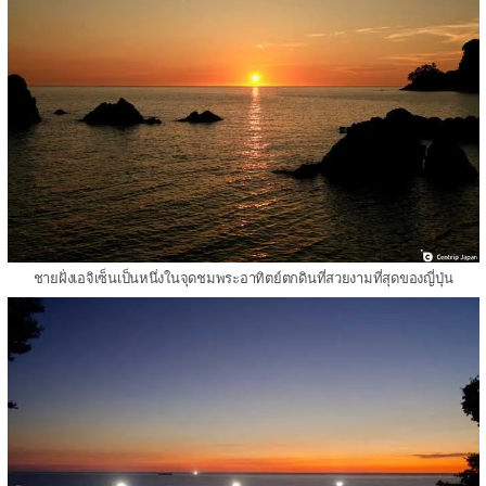
ชายฝั่งเอจิเซ็นเป็นหนึ่งในจุดชมพระอาทิตย์ตกดินที่สวยงามที่สุดของญี่ปุ่น