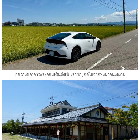
เรียวกังของอาวะระออนเซ็นตั้งเรียงรายอยู่ถัดไปจากทุ่งนาอันงดงาม