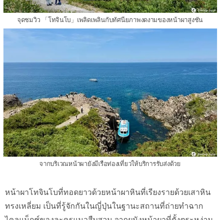
จุดชมวิว 「โทจินโบ」เพลิดเพลินกับทัศนียภาพงดงามของหน้าผาสูงชัน
จากบริเวณหน้าผายังมีเรือท่องเที่ยวให้บริการรับส่งด้วย
หน้าผาโทจินโบที่ทอดยาวด้วยหน้าผาหินที่เรียงรายด้วยเสาหิน
ทรงเหลี่ยม เป็นที่รู้จักกันในญี่ปุ่นในฐานะสถานที่ถ่ายทำฉาก
ไคลแม็กซ์ของละครแนวสืบสวน จากผนังหน้าผาที่ตั้งตระหง่าน