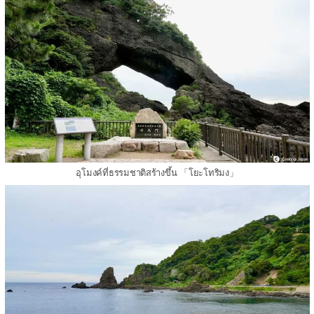
อุโมงค์ที่ธรรมชาติสร้างขึ้น 「โยะโทริมง」