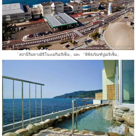
「สถานีริมทางมิจิโนะเอกิเอจิเซ็น」และ 「พิพิธภัณฑ์ปูเอจิเซ็น」