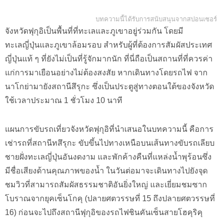
บทความนี้ได้รับการสนับสนุนจากสปอนเซอร์
จังหวัดฟุกุอิเป็นพื้นที่ที่ทะเลและภูเขาอยู่ร่วมกัน โดยมี
ทะเลญี่ปุ่นและภูเขาล้อมรอบ สำหรับผู้ที่ต้องการสัมผัสประเทศ
ญี่ปุ่นแท้ ๆ ที่ยังไม่เป็นที่รู้จักมากนัก ที่นี่ถือเป็นสถานที่ที่ควรค่า
แก่การมาเยือนอย่างไม่ต้องสงสัย หากเดินทางโดยรถไฟ จาก
นาโกย่ามายังสถานีสึรุกะ ซึ่งเป็นประตูสู่ทางตอนใต้ของจังหวัด
ใช้เวลาประมาณ 1 ชั่วโมง 10 นาที
แผนการขับรถเที่ยวจังหวัดฟุกุอิที่นำเสนอในบทความนี้ คือการ
เช่ารถที่สถานีทสึรุกะ ขับขึ้นไปทางเหนือบนเส้นทางขับรถเลียบ
ชายฝั่งทะเลญี่ปุ่นอันงดงาม และพักค้างคืนที่แหล่งน้ำพุร้อนซึ่ง
มีชื่อเสียงด้านคุณภาพของน้ำ ในวันต่อมาจะเดินทางไปยังจุด
ชมวิวที่สามารถสัมผัสธรรมชาติอันยิ่งใหญ่ และเยี่ยมชมซาก
โบราณจากยุคเซ็นโกคุ (ปลายศตวรรษที่ 15 ถึงปลายศตวรรษที่
16) ก่อนจะไปถึงสถานีฟุกุอิของรถไฟชินคันเซ็นสายโฮคุริคุ