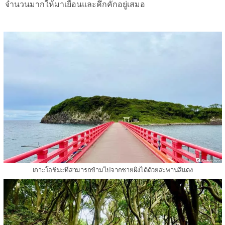
จำนวนมากให้มาเยือนและคึกคักอยู่เสมอ
เกาะโอชิมะที่สามารถข้ามไปจากชายฝั่งได้ด้วยสะพานสีแดง