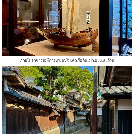
ภายในอาคารยังมีการประดับโมเดลเรือคิตะมาเอะบุเนะด้วย